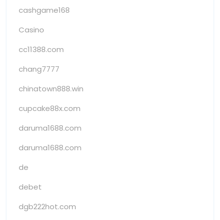
cashgame168
Casino
cc11388.com
chang7777
chinatown888.win
cupcake88x.com
daruma1688.com
daruma1688.com
de
debet
dgb222hot.com