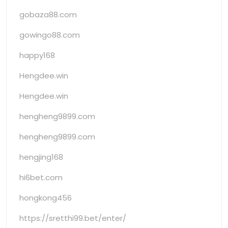
gobaza88.com
gowingo88.com
happy168
Hengdee.win
Hengdee.win
hengheng9899.com
hengheng9899.com
hengjing168
hi6bet.com
hongkong456
https://sretthi99.bet/enter/