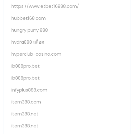
https://www.etbet16888.com/
hubbet168.com
hungry purry 888
hydra888 สล็อต
hyperclub-casino.com
ib888pro.bet
ib888pro.bet
infyplus888.com
item388.com
item388.net
item388.net