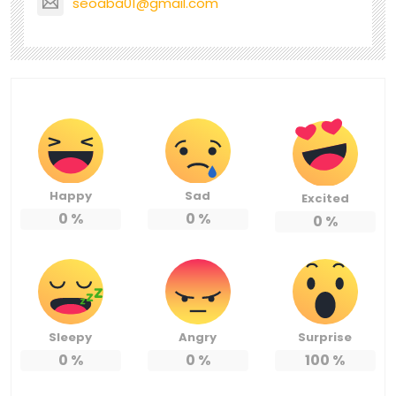
seoaba01@gmail.com
Happy
Sad
Excited
0
%
0
%
0
%
Sleepy
Angry
Surprise
0
%
0
%
100
%