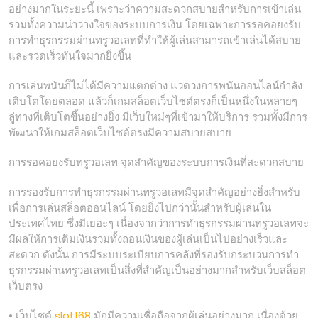
อย่างมากในระยะนี้ เพราะว่าความสะดวกสบายสำหรับการเข้าเล่น
รวมทั้งความน่าวางใจของระบบการเงิน โดยเฉพาะการรอคอยงรับ
การทำธุรกรรมผ่านทรูวอเลทที่ทำให้ผู้เล่นสามารถเข้าเล่นได้สบาย
และรวดเร็วทันใจมากยิ่งขึ้น
การเล่นพนันก็ไม่ได้มีความแตกต่าง แวดวงการพนันออนไลน์กำลัง
เติบโตโดยตลอด แล้วก็เกมสล็อตเว็บไซต์ตรงก็เป็นหนึ่งในหลายๆ
ลู่ทางที่เติบโตขึ้นอย่างยิ่ง มีเว็บใหม่ๆที่เข้ามาให้บริการ รวมทั้งมีการ
พัฒนาให้เกมสล็อตเว็บไซต์ตรงมีความสบายสบาย
การรอคอยงรับทรูวอเลท จุดสำคัญของระบบการเงินที่สะดวกสบาย
การรองรับการทำธุรกรรมผ่านทรูวอเลทมีจุดสำคัญอย่างยิ่งสำหรับ
เพื่อการเล่นสล็อตออนไลน์ โดยยิ่งไปกว่านั้นสำหรับผู้เล่นใน
ประเทศไทย ซึ่งมีเยอะๆ เนื่องจากว่าการทำธุรกรรมผ่านทรูวอเลทจะ
มีผลให้การเติมเงินรวมทั้งถอนเงินของผู้เล่นเป็นไปอย่างเร็วและ
สะดวก ดังนั้น การมีระบบระเบียบการคลังที่รองรับกระบวนการทำ
ธุรกรรมผ่านทรูวอเลทเป็นสิ่งที่สำคัญเป็นอย่างมากสำหรับเว็บสล็อต
เว็บตรง
• เว็บไซต์
slot168
มักมีความเชื่อถือจากผู้เล่นอย่างมาก เนื่องด้วย