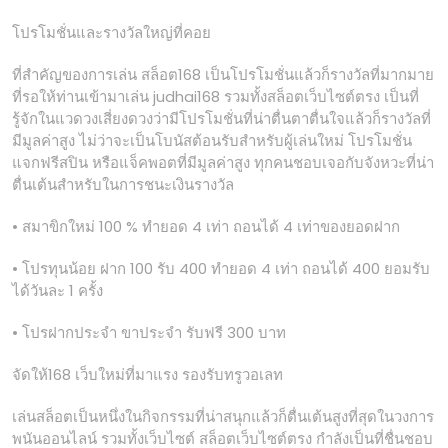
โปรโมชั่นและรางวัลใหญ่ที่คอย
ที่สำคัญของการเล่น สล็อต168 เป็นโปรโมชั่นแล้วก็รางวัลที่มากมาย
ที่รอให้ท่านเข้ามาเล่น judhai168 รวมทั้งสล็อตเว็บไซต์ตรง เป็นที่
รู้จักในแวดวงเสี่ยงดวงว่ามีโปรโมชั่นที่น่าตื่นตาตื่นใจแล้วก็รางวัลที่
มีมูลค่าสูง ไม่ว่าจะเป็นโบนัสต้อนรับสำหรับผู้เล่นใหม่ โปรโมชั่น
แจกฟรีสปิน หรือแจ็คพอตที่มีมูลค่าสูง ทุกคนชอบเจอกับจังหวะที่น่า
ตื่นเต้นสำหรับในการชนะเงินรางวัล
• สมาขิกใหม่ 100 % ทำยอด 4 เท่า ถอนได้ 4 เท่าของยอดฝาก
• โปรทุนน้อย ฝาก 100 รับ 400 ทำยอด 4 เท่า ถอนได้ 400 ยอมรับ
ได้วันละ 1 ครั้ง
• โปรฝากประจำ ขาประจำ รับฟรี 300 บาท
จัดให้168 เว็บใหม่ที่มาแรง รองรับทรูวอเลท
เล่นสล็อตเป็นหนึ่งในกิจกรรมที่น่าสนุกแล้วก็ตื่นเต้นสูงที่สุดในวงการ
พนันออนไลน์ รวมทั้งเว็บไซต์ สล็อตเว็บไซต์ตรง กำลังเป็นที่ชื่นชอบ