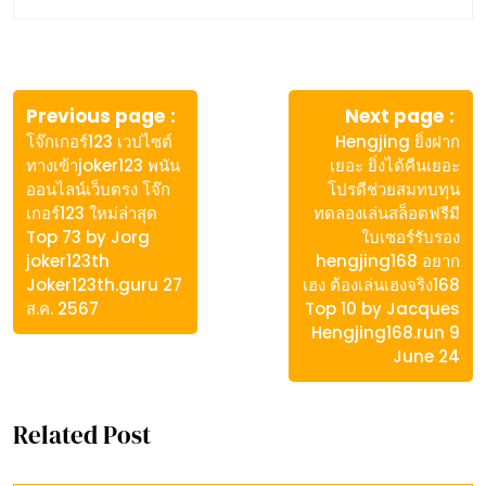
แนะแนว
เรื่อง
Ne
Previous page
Next page
pos
Previous
โจ๊กเกอร์123 เวปไซต์
Hengjing ยิ่งฝาก
post:
ทางเข้าjoker123 พนัน
เยอะ ยิ่งได้คืนเยอะ
ออนไลน์เว็บตรง โจ๊ก
โปรดีช่วยสมทบทุน
เกอร์123 ใหม่ล่าสุด
ทดลองเล่นสล็อตฟรีมี
Top 73 by Jorg
ใบเซอร์รับรอง
joker123th
hengjing168 อยาก
Joker123th.guru 27
เฮง ต้องเล่นเฮงจริง168
ส.ค. 2567
Top 10 by Jacques
Hengjing168.run 9
June 24
Related Post