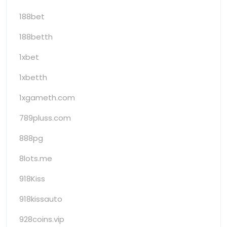
188bet
188betth
1xbet
1xbetth
1xgameth.com
789pluss.com
888pg
8lots.me
918Kiss
918kissauto
928coins.vip