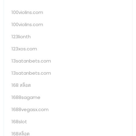
100violins.com
100violins.com
123lionth
123xos.com
13satanbets.com
13satanbets.com
168 สล็อต
1688sagame
1688vegasx.com
168slot
168สล็อต