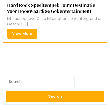
Hard Rock Speeltempel: Jouw Destinatie
voor Hoogwaardige Gokentertainment
Inhoudsopgave Onze Internationale Achtergrond en
Geschi […] [...]
View
View More
More
Search
for: