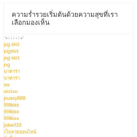
ความร่ำรวยเริ่มต้นด้วยความสุขที่เรา
เลือกมองเห็น
↘↓↓↓↓↓↙
pg slot
pgslot
pg slot
pg
บาคาร่า
บาคาร่า
sa
slotxo
pussy888
918kiss
918kiss
918kiss
joker123
เว็บหวยออนไลน์