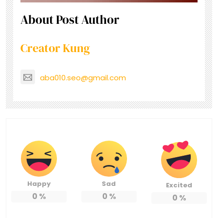
About Post Author
Creator Kung
aba010.seo@gmail.com
Happy
Sad
Excited
0
%
0
%
0
%