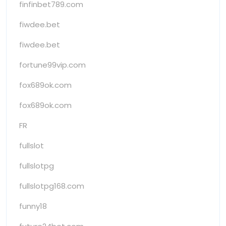
finfinbet789.com
fiwdee.bet
fiwdee.bet
fortune99vip.com
fox689ok.com
fox689ok.com
FR
fullslot
fullslotpg
fullslotpg168.com
funny18