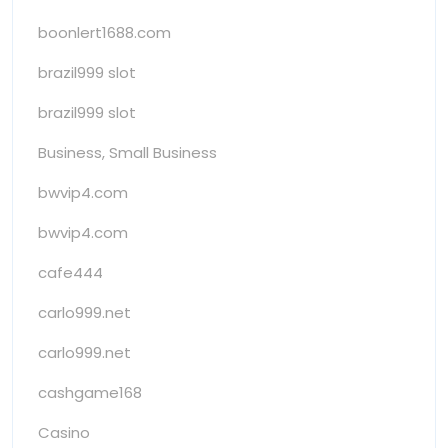
boonlert1688.com
brazil999 slot
brazil999 slot
Business, Small Business
bwvip4.com
bwvip4.com
cafe444
carlo999.net
carlo999.net
cashgame168
Casino