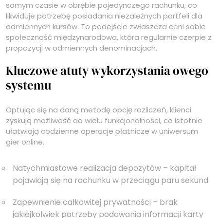
samym czasie w obrębie pojedynczego rachunku, co
likwiduje potrzebę posiadania niezależnych portfeli dla
odmiennych kursów. To podejście zwłaszcza ceni sobie
społeczność międzynarodowa, która regularnie czerpie z
propozycji w odmiennych denominacjach.
Kluczowe atuty wykorzystania owego
systemu
Optując się na daną metodę opcję rozliczeń, klienci
zyskują możliwość do wielu funkcjonalności, co istotnie
ułatwiają codzienne operacje płatnicze w uniwersum
gier online.
Natychmiastowe realizacja depozytów – kapitał
pojawiają się na rachunku w przeciągu paru sekund
Zapewnienie całkowitej prywatności – brak
jakiejkolwiek potrzeby podawania informacji karty