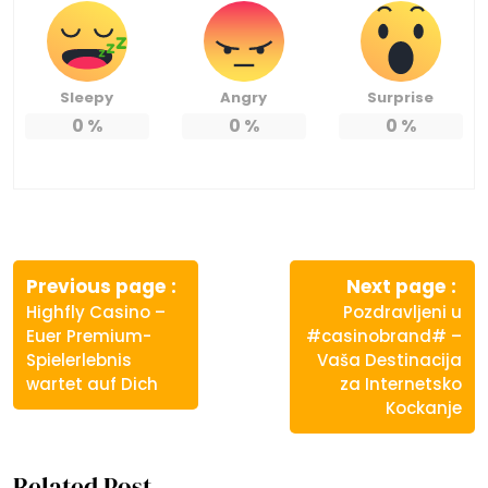
Sleepy
Angry
Surprise
0
%
0
%
0
%
แนะแนว
เรื่อง
Ne
Previous page
Next page
pos
Previous
Highfly Casino –
Pozdravljeni u
post:
Euer Premium-
#casinobrand# –
Spielerlebnis
Vaša Destinacija
wartet auf Dich
za Internetsko
Kockanje
Related Post