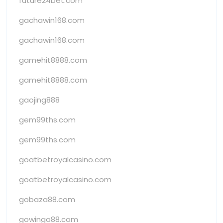
future24bet.com
gachawin168.com
gachawin168.com
gamehit8888.com
gamehit8888.com
gaojing888
gem99ths.com
gem99ths.com
goatbetroyalcasino.com
goatbetroyalcasino.com
gobaza88.com
gowingo88.com