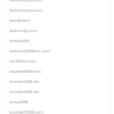
betboxclubs.com
betboxclubs.com
betflixtikto
betm4vip.com
betwin666
betworld369hot.com
bio285th.com
bluewin8888.info
bombet888.win
bombet888.win
bonus888
boonlert1688.com