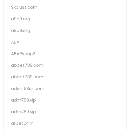
9kpluss.com
a9a9.org
a9a9.org
ABA
ABAGroup2
abbet789.com
abbet789.com
aden168ss.com
adm789.vip
adm789.vip
allbet24hr