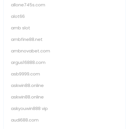
allone745s.com
alot66
amb slot
ambfine88.net
ambnovabet.com
argus16888.com
asb9999.com
askwin88.online
askwin88.online
askyouwin888 vip
audi688.com