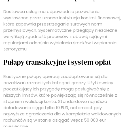
Dostawca usług ma odpowiednie pozwolenia
wystawione przez uznane instytucje kontroli finansowej,
które zapewnia przestrzeganie surowych norm
przemysłowych. Systematyczne przeglądy niezależne
weryfikują zgodność procesów z obowiązującymi
regulacjami odnośnie wybielania środków i wspierania
terroryzmu.
Pułapy transakcyjne i system opłat
Elastyczne pułapy operacji zaadaptowane są dla
oczekiwań rozmaitych kategorii graczy. Użytkownicy
początkujący ich przygodę mogą posługiwać się z
niższych limitów, które powiększają się równocześnie z
stopniem walidacji konta. Standardowo najniższa
doładowanie sięga tylko 10 EUR, natomiast gdy
najwyższe ograniczenia dla w kompletnie walidowanych
rachunków są w stanie osiągać wręcz 50 000 eur
miesięcznie.