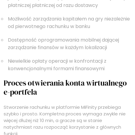
płatniczej płatniczej od razu dostawcy
Możliwość zarządzania kapitałem na gry niezależnie
od pierwotnego rachunku w banku
Dostępność oprogramowania mobilnej dającej
zarządzanie finansów w każdym lokalizacji
Niewielkie opłaty operacji w konfrontacji z
konwencjonalnymi formami finansowymi
Proces otwierania konta wirtualnego
e-portfela
Stworzenie rachunku w platformie MiFinity przebiega
szybko i prosto. Kompletna proces wymaga zwykle nie
więcej dłużej niż 10 min, a gracze są w stanie
natychmiast razu rozpocząć korzystanie z głównych
funkcji.