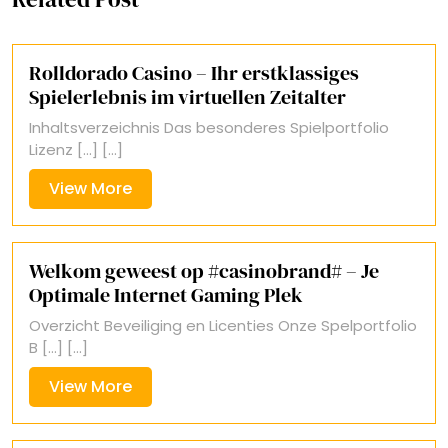
Rolldorado Casino – Ihr erstklassiges
Spielerlebnis im virtuellen Zeitalter
Inhaltsverzeichnis Das besonderes Spielportfolio
Lizenz […] [...]
View
View More
More
Welkom geweest op #casinobrand# – Je
Optimale Internet Gaming Plek
Overzicht Beveiliging en Licenties Onze Spelportfolio
B […] [...]
View
View More
More