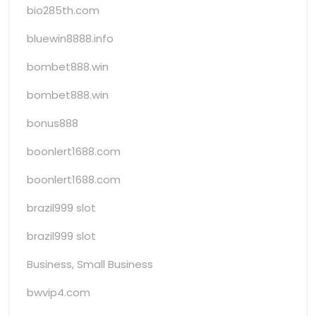
bio285th.com
bluewin8888.info
bombet888.win
bombet888.win
bonus888
boonlert1688.com
boonlert1688.com
brazil999 slot
brazil999 slot
Business, Small Business
bwvip4.com