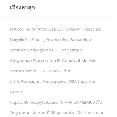
เรื่องล่าสุด
Μέθοδοι Για Να Αποφύγετε Συνηθισμένα Γκάφες Στη
Παιχνίδι Ρουλέτας _ Greece Get Bonus Now
Igralnica Simbagames SI Get Started
Allégeance Programme Et Constant Matériel
Promotionnel — FR Unlock Offer
U.S.A. Participant Recognized · USA Enjoy the
Game
Happy168 Happy168.casa 15 MAR 26 สล็อต168 เว็บ
ใหญ่ ทุนหนา ต้องแฮปปี้168 ทุกยอดฝาก 10% ฝาก – ถอน