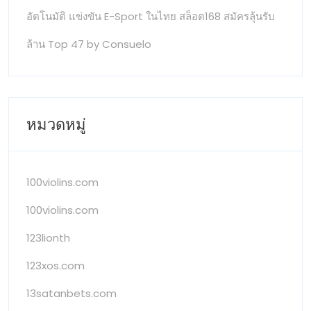
อัตโนมัติ แข่งขัน E-Sport ในไทย สล็อต168 สมัครลุ้นรับ
ล้าน Top 47 by Consuelo
หมวดหมู่
100violins.com
100violins.com
123lionth
123xos.com
13satanbets.com