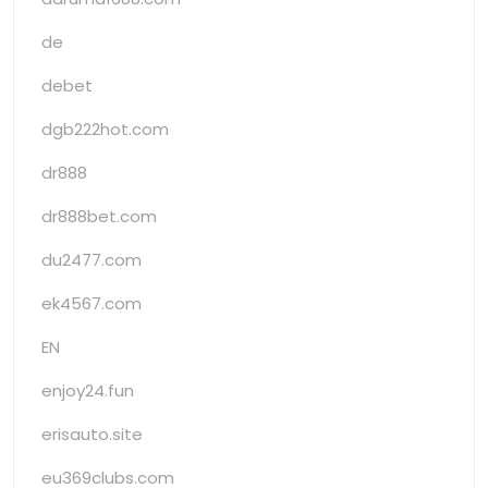
de
debet
dgb222hot.com
dr888
dr888bet.com
du2477.com
ek4567.com
EN
enjoy24.fun
erisauto.site
eu369clubs.com