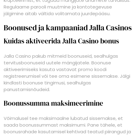
krüpteerimist, et tagada mängijate andmete turvalisus.
Regulaarne parooli muutmine ja kontotegevuse
jälgimine aitab vältida volitamata juurdepääsu.
Boonused ja kampaaniad Jalla Casinos
Kuidas aktiveerida Jalla Casino bonus
Jalla Casino pakub mitmeid boonuseid, sealhulgas
tervitusboonuseid uutele mängijatele. Boonuse
aktiveerimiseks kasuta vastavat promo koodi
registreerumisel või tee oma esimene sissemakse. Jälgi
kindlasti boonuse tingimusi, sealhulgas
panustamisnõudeid.
Boonussumma maksimeerimine
Võimalusel tee maksimaalne lubatud sissemakse, et
saada boonussummast maksimumi. Pane tähele, et
boonusrahade kasutamisel kehtivad teatud piirangud ja