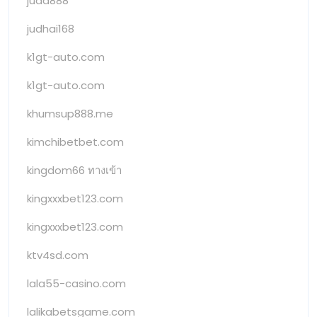
juad888
judhai168
k1gt-auto.com
k1gt-auto.com
khumsup888.me
kimchibetbet.com
kingdom66 ทางเข้า
kingxxxbet123.com
kingxxxbet123.com
ktv4sd.com
lala55-casino.com
lalikabetsgame.com