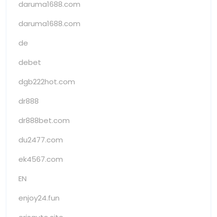
daruma1688.com
daruma1688.com
de
debet
dgb222hot.com
dr888
dr888bet.com
du2477.com
ek4567.com
EN
enjoy24.fun