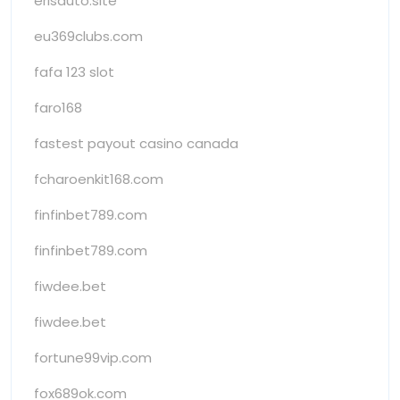
erisauto.site
eu369clubs.com
fafa 123 slot
faro168
fastest payout casino canada
fcharoenkit168.com
finfinbet789.com
finfinbet789.com
fiwdee.bet
fiwdee.bet
fortune99vip.com
fox689ok.com