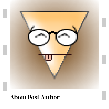
About Post Author