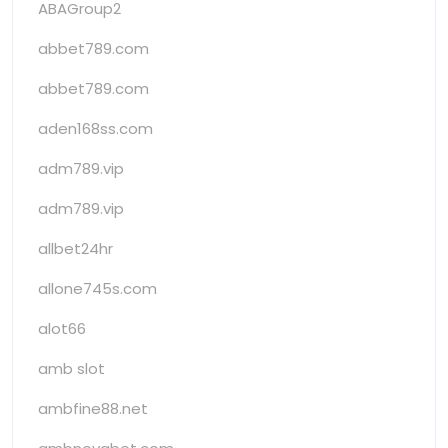
ABAGroup2
abbet789.com
abbet789.com
aden168ss.com
adm789.vip
adm789.vip
allbet24hr
allone745s.com
alot66
amb slot
ambfine88.net