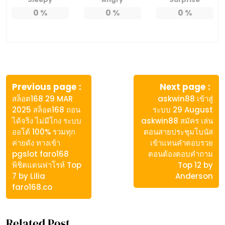
0
%
0
%
0
%
แนะแนว
เรื่อง
Ne
Previous page
Next page
pos
Previous
สล็อต168 29 MAR
askwin88 เข้าสู่
post:
2025 สล็อต168 ถอน
ระบบ 29 August
ได้จริง ไม่มีโกง ระบบ
askwin88 สมัคร เล่น
ออโต้ 100% รวมทุก
ตอนสายประชุมโบนัส
ค่ายดัง ทางเข้า
เข้าแทนคำตอบรวย
pgslot faro168
ตอนต้องตอบคำถาม
พิชิตแดนฟาโรห์ Top
Top 12 by
7 by Lilia
Anderson
faro168.co
Related Post