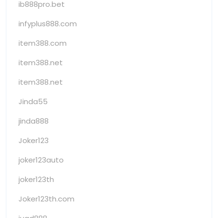
ib888pro.bet
infyplus888.com
item388.com
item388.net
item388.net
Jinda55
jinda888
Joker123
joker123auto
joker123th
Joker123th.com