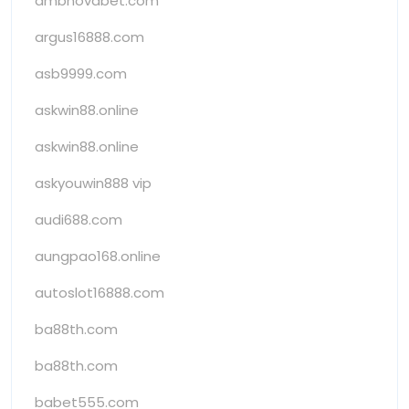
ambnovabet.com
argus16888.com
asb9999.com
askwin88.online
askwin88.online
askyouwin888 vip
audi688.com
aungpao168.online
autoslot16888.com
ba88th.com
ba88th.com
babet555.com