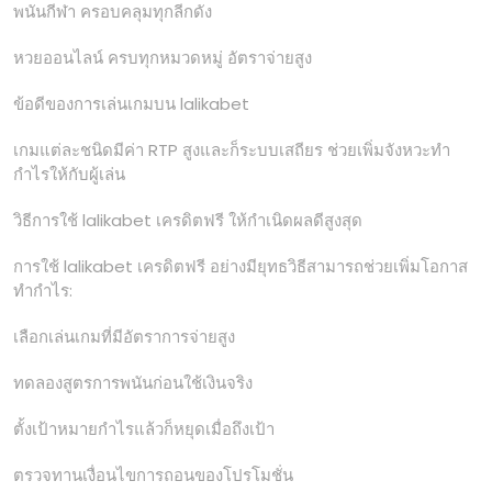
พนันกีฬา ครอบคลุมทุกลีกดัง
หวยออนไลน์ ครบทุกหมวดหมู่ อัตราจ่ายสูง
ข้อดีของการเล่นเกมบน lalikabet
เกมแต่ละชนิดมีค่า RTP สูงและก็ระบบเสถียร ช่วยเพิ่มจังหวะทำ
กำไรให้กับผู้เล่น
วิธีการใช้ lalikabet เครดิตฟรี ให้กำเนิดผลดีสูงสุด
การใช้ lalikabet เครดิตฟรี อย่างมียุทธวิธีสามารถช่วยเพิ่มโอกาส
ทำกำไร:
เลือกเล่นเกมที่มีอัตราการจ่ายสูง
ทดลองสูตรการพนันก่อนใช้เงินจริง
ตั้งเป้าหมายกำไรแล้วก็หยุดเมื่อถึงเป้า
ตรวจทานเงื่อนไขการถอนของโปรโมชั่น