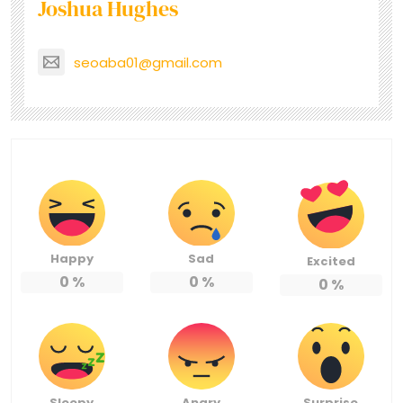
Joshua Hughes
seoaba01@gmail.com
Happy
Sad
Excited
0
%
0
%
0
%
Sleepy
Angry
Surprise