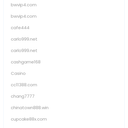
bwvip4.com
bwvip4.com
cafe444
carlo999.net
carlo999.net
cashgame168
Casino
cc11388.com
chang7777
chinatown888.win
cupcake88x.com