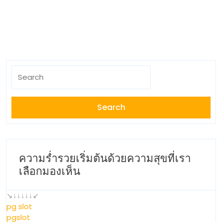
Search
for:
ความร่ำรวยเริ่มต้นด้วยความสุขที่เรา
เลือกมองเห็น
↘↓↓↓↓↓↙
pg slot
pgslot