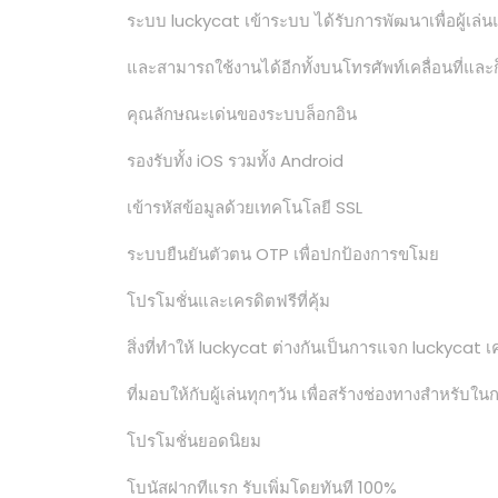
ระบบ luckycat เข้าระบบ ได้รับการพัฒนาเพื่อผู้เล่น
และสามารถใช้งานได้อีกทั้งบนโทรศัพท์เคลื่อนที่และ
คุณลักษณะเด่นของระบบล็อกอิน
รองรับทั้ง iOS รวมทั้ง Android
เข้ารหัสข้อมูลด้วยเทคโนโลยี SSL
ระบบยืนยันตัวตน OTP เพื่อปกป้องการขโมย
โปรโมชั่นและเครดิตฟรีที่คุ้ม
สิ่งที่ทำให้ luckycat ต่างกันเป็นการแจก luckycat 
ที่มอบให้กับผู้เล่นทุกๆวัน เพื่อสร้างช่องทางสำหรับใน
โปรโมชั่นยอดนิยม
โบนัสฝากทีแรก รับเพิ่มโดยทันที 100%