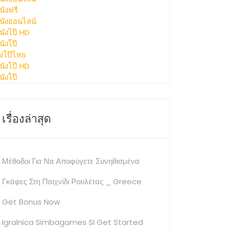
นังฟรี
หนังออนไลน์
นังโป๊ HD
นังโป๊
ังโป๊ไทย
นังโป๊ HD
นังโป๊
เรื่องล่าสุด
Μέθοδοι Για Να Αποφύγετε Συνηθισμένα
Γκάφες Στη Παιχνίδι Ρουλέτας _ Greece
Get Bonus Now
Igralnica Simbagames SI Get Started