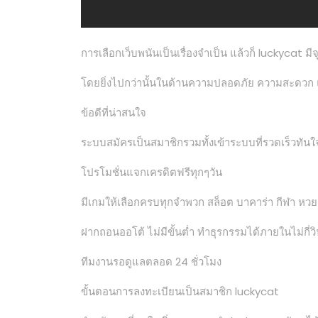
การเลือกเว็บพนันเป็นเรื่องจำเป็น แล้วก็ luckycat มีจ
โดยยิ่งไปกว่านั้นในด้านความปลอดภัย ความสะดวก แล้
ข้อดีที่น่าสนใจ
ระบบสมัครเป็นสมาชิกรวมทั้งเข้าระบบที่รวดเร็วทันใ
โปรโมชั่นแจกเครดิตฟรีทุกๆวัน
มีเกมให้เลือกครบทุกจำพวก สล็อต บาคาร่า กีฬา หวย
ฝากถอนออโต้ ไม่มีขั้นต่ำ ทำธุรกรรมได้ภายในไม่กี่วิ
ทีมงานรอดูแลตลอด 24 ชั่วโมง
ขั้นตอนการลงทะเบียนเป็นสมาชิก luckycat