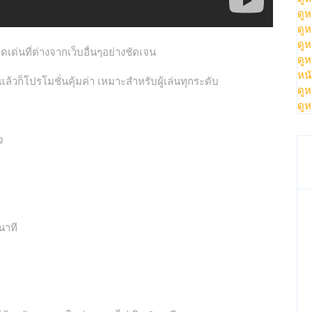
ดูห
ดู
ดูห
ุดเด่นที่ต่างจากเว็บอื่นๆอย่างชัดเจน
ดูห
หน
วก็โปรโมชั่นคุ้มค่า เหมาะสำหรับผู้เล่นทุกระดับ
ดูห
ดูห
จ
นาที