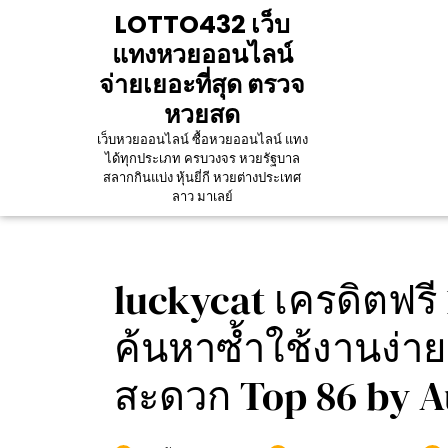
Skip
LOTTO432 เว็บ
to
แทงหวยออนไลน์
content
จ่ายเยอะที่สุด ตรวจ
หวยสด
เว็บหวยออนไลน์ ซื้อหวยออนไลน์ แทง
ได้ทุกประเภท ครบวงจร หวยรัฐบาล
สลากกินแบ่ง หุ้นยี่กี หวยต่างประเทศ
ลาว มาเลย์
luckycat เครดิตฟรี 
ค้นหาซ้ำใช้งานง่าย
สะดวก Top 86 by A