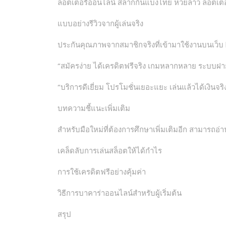
ลอตเตอรี่ออนไลน์ สลากกินแบ่งไทย หวยลาว ลอตเตอรี่ห
แบบอย่างรีวิวจากผู้เล่นจริง
ประกันคุณภาพจากสมาชิกจริงที่เข้ามาใช้งานบนเว็บ
“สมัครง่าย ได้เครดิตฟรีจริง เกมหลากหลาย ระบบฝา
“บริการดีเยี่ยม โปรโมชั่นเยอะแยะ เล่นแล้วได้เงินจร
บทความชี้แนะเพิ่มเติม
สำหรับมือใหม่ที่ต้องการศึกษาเพิ่มเติมอีก สามารถอ่
เคล็ดลับการเล่นสล็อตให้ได้กำไร
การใช้เครดิตฟรีอย่างคุ้มค่า
วิธีการบาคาร่าออนไลน์สำหรับผู้เริ่มต้น
สรุป