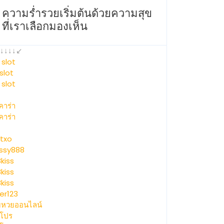
ความร่ำรวยเริ่มต้นด้วยความสุข
ที่เราเลือกมองเห็น
↓↓↓↓↙
 slot
slot
 slot
คาร่า
คาร่า
otxo
ssy888
kiss
kiss
kiss
ker123
็บหวยออนไลน์
นโปร