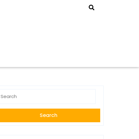
earch
r: