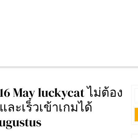
16 May luckycat ไม่ต้อง
S
fo
และเร็วเข้าเกมได้
ugustus