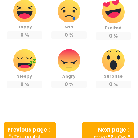
Happy
Sad
Excited
0
%
0
%
0
%
Sleepy
Angry
Surprise
0
%
0
%
0
%
แนะแนว
เรื่อง
Ne
Previous page
Next page
pos
Previous
เว็บใหญ่ pgslot
moza88 สมัคร 6