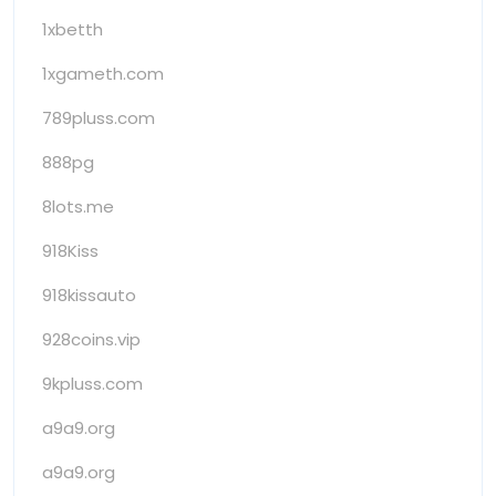
1xbetth
1xgameth.com
789pluss.com
888pg
8lots.me
918Kiss
918kissauto
928coins.vip
9kpluss.com
a9a9.org
a9a9.org