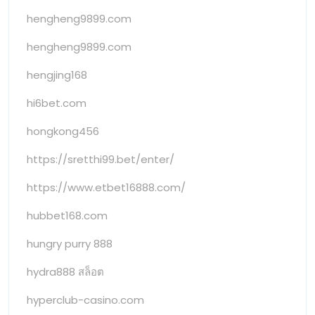
hengheng9899.com
hengheng9899.com
hengjing168
hi6bet.com
hongkong456
https://sretthi99.bet/enter/
https://www.etbet16888.com/
hubbet168.com
hungry purry 888
hydra888 สล็อต
hyperclub-casino.com