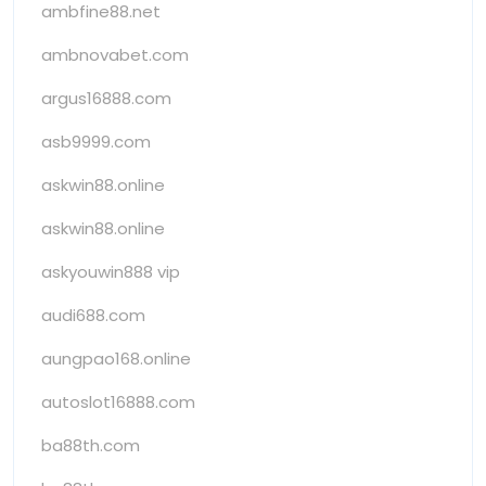
ambfine88.net
ambnovabet.com
argus16888.com
asb9999.com
askwin88.online
askwin88.online
askyouwin888 vip
audi688.com
aungpao168.online
autoslot16888.com
ba88th.com