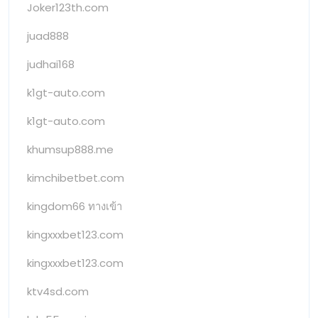
Joker123th.com
juad888
judhai168
k1gt-auto.com
k1gt-auto.com
khumsup888.me
kimchibetbet.com
kingdom66 ทางเข้า
kingxxxbet123.com
kingxxxbet123.com
ktv4sd.com