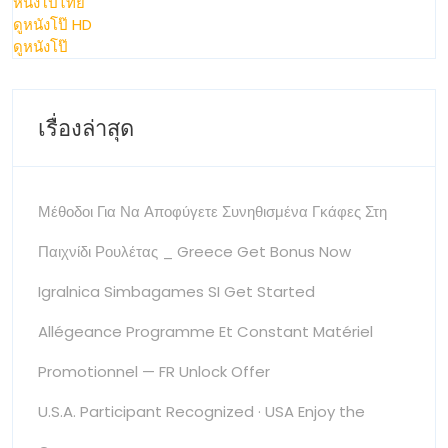
หนังโป๊ไทย
ดูหนังโป๊ HD
ดูหนังโป๊
เรื่องล่าสุด
Μέθοδοι Για Να Αποφύγετε Συνηθισμένα Γκάφες Στη
Παιχνίδι Ρουλέτας _ Greece Get Bonus Now
Igralnica Simbagames SI Get Started
Allégeance Programme Et Constant Matériel
Promotionnel — FR Unlock Offer
U.S.A. Participant Recognized · USA Enjoy the