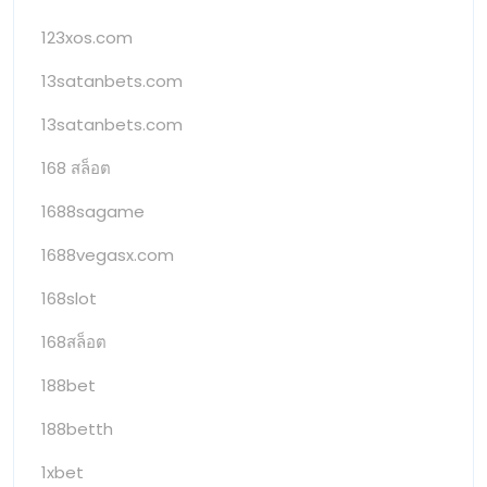
123xos.com
13satanbets.com
13satanbets.com
168 สล็อต
1688sagame
1688vegasx.com
168slot
168สล็อต
188bet
188betth
1xbet