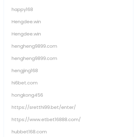
happy168
Hengdee.win
Hengdee.win
hengheng9899.com
hengheng9899.com
hengjing168
hi6bet.com
hongkong456
https://sretthi99.bet/enter/
https://www.etbet16888.com/
hubbet168.com