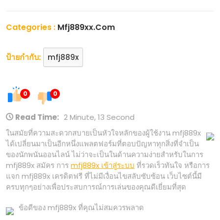
2025
สู่
ระบบ
8
Categories :
Mfj889xx.com
พฤษภาคม
mfj889x
ป้ายกำกับ:
mfj889x
สมัคร
รวม
เกม
มา
0
0
แรง
ฝาก
Read Time:
2 Minute, 13 Second
ถอน
ในสมัยที่ความสะดวกสบายเป็นหัวใจหลักของผู้ใช้งาน mfj889x
ผ่าน
ได้เปลี่ยนมาเป็นอีกหนึ่งแพลตฟอร์มที่ตอบปัญหาทุกสิ่งที่จำเป็น
ระบบ
ของนักพนันออนไลน์ ไม่ว่าจะเป็นในด้านความง่ายสำหรับในการ
ออ
mfj889x สมัคร การ
mfj889x เข้าสู่ระบบ
ที่รวดเร็วทันใจ หรือการ
โต้
แจก mfj889x เครดิตฟรี ที่ไม่มีเงื่อนไขสลับซับซ้อน เว็บไซต์นี้มี
ถอน
ครบทุกๆอย่างเพื่อประสบการณ์การเล่นของคุณดีเยี่ยมที่สุด
เงิน
ได้
ข้อดีของ mfj889x ที่คุณไม่สมควรพลาด
เลย
โบนัส