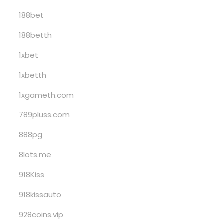
188bet
188betth
1xbet
1xbetth
1xgameth.com
789pluss.com
888pg
8lots.me
918Kiss
918kissauto
928coins.vip