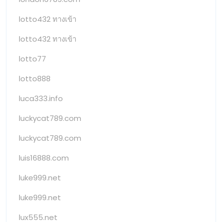
lotto432 ทางเข้า
lotto432 ทางเข้า
lotto77
lotto888
luca333.info
luckycat789.com
luckycat789.com
luis16888.com
luke999.net
luke999.net
lux555.net