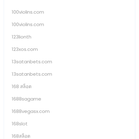
100violins.com
100violins.com
123lionth
123xos.com
13satanbets.com
13satanbets.com
168 สล็อต
1688sagame
1688vegasx.com
168slot
168สล็อต