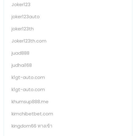
Joker123
joker123auto
joker123th
Joker123th.com
juad888
judhai168
k1gt-auto.com
k1gt-auto.com
khumsup888.me
kimchibetbet.com
kingdom66 ทางเข้า