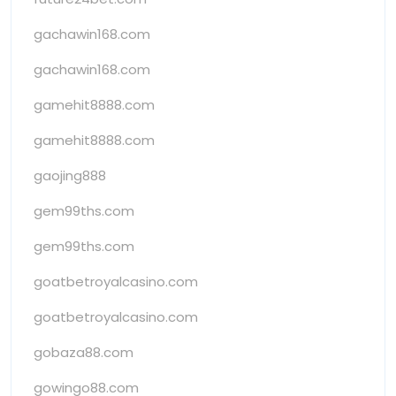
gachawin168.com
gachawin168.com
gamehit8888.com
gamehit8888.com
gaojing888
gem99ths.com
gem99ths.com
goatbetroyalcasino.com
goatbetroyalcasino.com
gobaza88.com
gowingo88.com