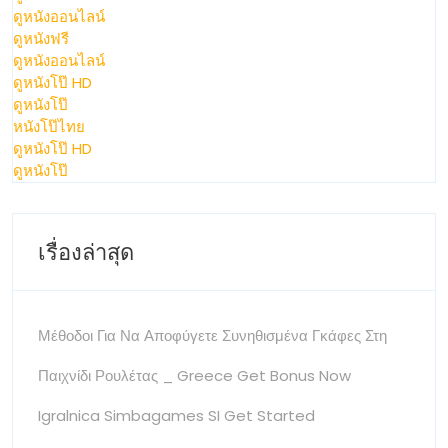
ดูหนังออนไลน์
ดูหนังฟรี
ดูหนังออนไลน์
ดูหนังโป๊ HD
ดูหนังโป๊
หนังโป๊ไทย
ดูหนังโป๊ HD
ดูหนังโป๊
เรื่องล่าสุด
Μέθοδοι Για Να Αποφύγετε Συνηθισμένα Γκάφες Στη
Παιχνίδι Ρουλέτας _ Greece Get Bonus Now
Igralnica Simbagames SI Get Started