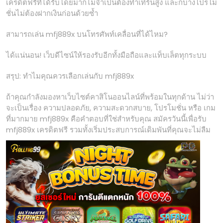
เครดิตฟรีที่ได้รับโดยมากไม่จำเป็นต้องทำเทิร์นสูง และก็บางโปรโม
ชั่นไม่ต้องฝากเงินก่อนด้วยซ้ำ
สามารถเล่น mfj889x บนโทรศัพท์เคลื่อนที่ได้ไหม?
ได้แน่นอน! เว็บดีไซน์ให้รองรับอีกทั้งมือถือและแท็บเล็ตทุกระบบ
สรุป: ทำไมคุณควรเลือกเล่นกับ mfj889x
ถ้าคุณกำลังมองหาเว็บไซต์คาสิโนออนไลน์ที่พร้อมในทุกด้าน ไม่ว่า
จะเป็นเรื่อง ความปลอดภัย, ความสะดวกสบาย, โปรโมชั่น หรือ เกม
ที่มากมาย mfj889x คือคำตอบที่ใช่สำหรับคุณ สมัครวันนี้เพื่อรับ
mfj889x เครดิตฟรี รวมทั้งเริ่มประสบการณ์เดิมพันที่คุณจะไม่ลืม