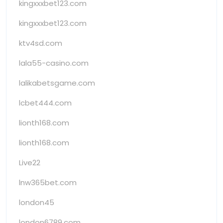
kingxxxbet123.com
kingxxxbet123.com
ktv4sd.com
lala55-casino.com
lalikabetsgame.com
lcbet444.com
lionth168.com
lionth168.com
Live22
lnw365bet.com
london45
london6789.com