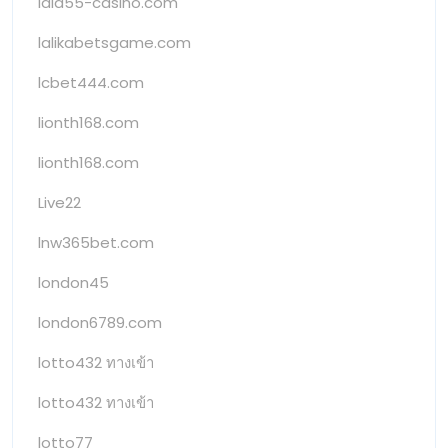
lala55-casino.com
lalikabetsgame.com
lcbet444.com
lionth168.com
lionth168.com
Live22
lnw365bet.com
london45
london6789.com
lotto432 ทางเข้า
lotto432 ทางเข้า
lotto77