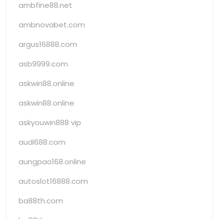
ambfine88.net
ambnovabet.com
argus16888.com
asb9999.com
askwin88.online
askwin88.online
askyouwin888 vip
audi688.com
aungpao168.online
autoslot16888.com
ba88th.com