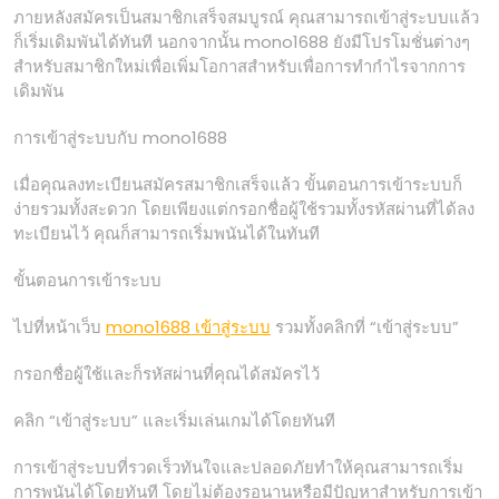
ภายหลังสมัครเป็นสมาชิกเสร็จสมบูรณ์ คุณสามารถเข้าสู่ระบบแล้ว
ก็เริ่มเดิมพันได้ทันที นอกจากนั้น mono1688 ยังมีโปรโมชั่นต่างๆ
สำหรับสมาชิกใหม่เพื่อเพิ่มโอกาสสำหรับเพื่อการทำกำไรจากการ
เดิมพัน
การเข้าสู่ระบบกับ mono1688
เมื่อคุณลงทะเบียนสมัครสมาชิกเสร็จแล้ว ขั้นตอนการเข้าระบบก็
ง่ายรวมทั้งสะดวก โดยเพียงแต่กรอกชื่อผู้ใช้รวมทั้งรหัสผ่านที่ได้ลง
ทะเบียนไว้ คุณก็สามารถเริ่มพนันได้ในทันที
ขั้นตอนการเข้าระบบ
ไปที่หน้าเว็บ
mono1688 เข้าสู่ระบบ
รวมทั้งคลิกที่ “เข้าสู่ระบบ”
กรอกชื่อผู้ใช้และก็รหัสผ่านที่คุณได้สมัครไว้
คลิก “เข้าสู่ระบบ” และเริ่มเล่นเกมได้โดยทันที
การเข้าสู่ระบบที่รวดเร็วทันใจและปลอดภัยทำให้คุณสามารถเริ่ม
การพนันได้โดยทันที โดยไม่ต้องรอนานหรือมีปัญหาสำหรับการเข้า