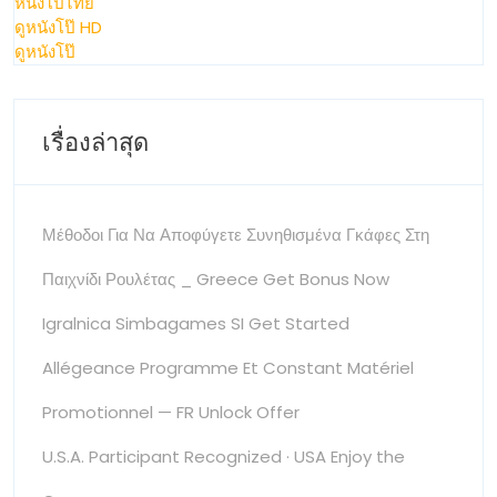
หนังโป๊ไทย
ดูหนังโป๊ HD
ดูหนังโป๊
เรื่องล่าสุด
Μέθοδοι Για Να Αποφύγετε Συνηθισμένα Γκάφες Στη
Παιχνίδι Ρουλέτας _ Greece Get Bonus Now
Igralnica Simbagames SI Get Started
Allégeance Programme Et Constant Matériel
Promotionnel — FR Unlock Offer
U.S.A. Participant Recognized · USA Enjoy the