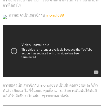
การเข้าสู่ระบบ ไปจนถึงการใช้เครดิตฟรีเพื่อเพิ่มโอกาสสำหรับใน
สัญลักษณ์
การได้กำไร
ใหม่ๆ
ที่
การสมัครเป็นสมาชิกกับ
mono1688
เพิ่ม
เข้า
มา
ใน
เกม
พร้อม
คำ
อธิบาย
Top
82
by
Maritza
การสมัครเป็นสมาชิกกับ mono1688 เป็นขั้นตอนที่ง่ายและก็เร็ว
ทันใจ เพียงแต่ไม่กี่ขั้นตอน คุณก็สามารถเริ่มการเดิมพันได้ทันที
แล้วก็รับสิทธิประโยชน์ต่างๆจากแพลตฟอร์ม