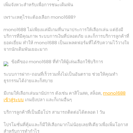
เพิ่มจังหวะสำหรับเพื่อการชนะเดิมพัน
เพราะเหตุไรจะต้องเลือก mono1688?
mono1688 ไม่เพียงแค่มีเกมที่นานาประการให้เลือกเล่น แต่ยังมี
บริการที่มีคุณภาพ ระบบการเงินที่ปลอดภัย และก็การบริการลูกค้าที่
ยอดเยี่ยม ทำให้ mono1688 เป็นแพลตฟอร์มที่ได้รับความไว้วางใจ
จากนักเดิมพันเยอะมาก
ข้อดีของ mono1688 ที่ทำให้ผู้เล่นเลือกใช้บริการ
ระบบการฝาก-ถอนที่เร็วรวมทั้งไม่เป็นอันตราย ช่วยให้คุณทำ
ธุรกรรมได้ง่ายและก็สบาย
มีเกมให้เลือกเล่นนานัปการ ดังเช่น คาสิโนสด, สล็อต,
mono1688
เข้าสู่ระบบ
เกมยิงปลา และก็เกมอื่นๆ
บริการลูกค้าที่เป็นมือโปร สามารถติดต่อได้ตลอด 1 วัน
โปรโมชั่นที่คุ้มและก็มีให้เลือกมากไม่น้อยเลยทีเดียวเพื่อเพิ่มโอกาส
สำหรับการทำกำไร