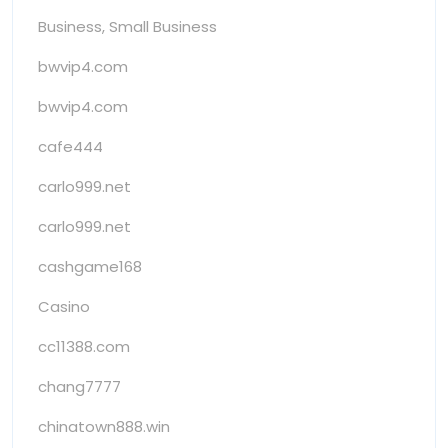
Business, Small Business
bwvip4.com
bwvip4.com
cafe444
carlo999.net
carlo999.net
cashgame168
Casino
cc11388.com
chang7777
chinatown888.win