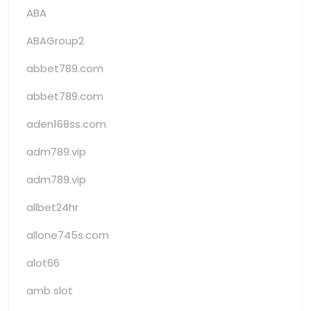
ABA
ABAGroup2
abbet789.com
abbet789.com
aden168ss.com
adm789.vip
adm789.vip
allbet24hr
allone745s.com
alot66
amb slot