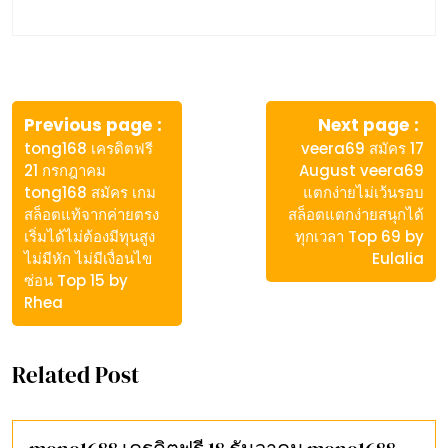
แนะแนว
เรื่อง
Ne
Previous page
Next page
pos
Previous
tong168 เครดิตฟรี
veera69 สมัคร 17
post:
21 กรกฎาคม
August veera69
tong168 สมัคร เกม
แตกง่ายไม่เว้นรอบ
สล็อตแท้จากค่ายตรง
สล็อตแตกง่ายสนุกได้
เริ่มได้ไม่ต้องมีทุนสูง
ทุกเวลา Top 69 by
ไม่มีหัก ไม่มีเงื่อนไข
Eulalia
ซ่อน Top 15 by
Rhea
Related Post