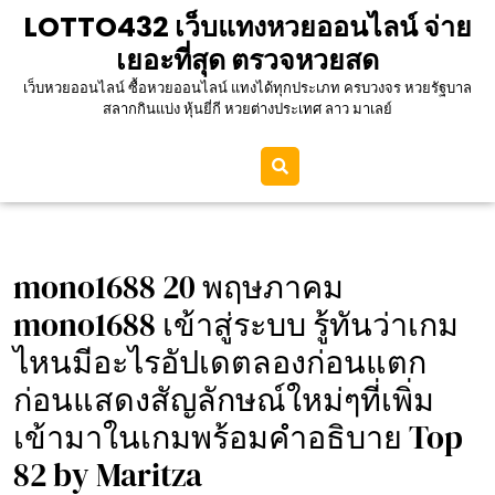
Skip
LOTTO432 เว็บแทงหวยออนไลน์ จ่าย
to
เยอะที่สุด ตรวจหวยสด
content
เว็บหวยออนไลน์ ซื้อหวยออนไลน์ แทงได้ทุกประเภท ครบวงจร หวยรัฐบาล
สลากกินแบ่ง หุ้นยี่กี หวยต่างประเทศ ลาว มาเลย์
mono1688 20 พฤษภาคม
mono1688 เข้าสู่ระบบ รู้ทันว่าเกม
ไหนมีอะไรอัปเดตลองก่อนแตก
ก่อนแสดงสัญลักษณ์ใหม่ๆที่เพิ่ม
เข้ามาในเกมพร้อมคำอธิบาย Top
82 by Maritza