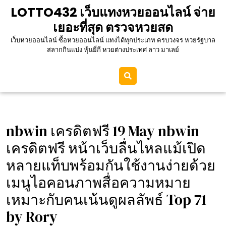
Skip
LOTTO432 เว็บแทงหวยออนไลน์ จ่าย
to
เยอะที่สุด ตรวจหวยสด
content
เว็บหวยออนไลน์ ซื้อหวยออนไลน์ แทงได้ทุกประเภท ครบวงจร หวยรัฐบาล
สลากกินแบ่ง หุ้นยี่กี หวยต่างประเทศ ลาว มาเลย์
nbwin เครดิตฟรี 19 May nbwin
เครดิตฟรี หน้าเว็บลื่นไหลแม้เปิด
หลายแท็บพร้อมกันใช้งานง่ายด้วย
เมนูไอคอนภาพสื่อความหมาย
เหมาะกับคนเน้นดูผลลัพธ์ Top 71
by Rory