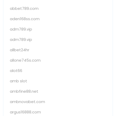
abbet789.com
aden168ss.com
adm789.vip
adm789.vip
allbet24hr
allone745s.com
alot66
amb slot
ambfine88.net
ambnovabet.com
argus16888.com