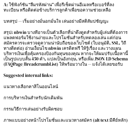
A: ใช้ฟังก์ชัน “ลืมรหัสผ่าน” เพื่อรีเซ็ตผ่านอีเมลหรือเบอร์ที่ลง
ทะเบียน หรือติดต่อข้างบริการลูกค้าเพื่อขอความช่วยเหลือ
บทสรุป — เริ่มอย่างมั่นอกมั่นใจ เล่นอย่างมีสติสัมปชัญญะ
สรุป: nbwin บางทีอาจเป็นตัวเลือกที่น่าดึงดูดสำหรับผู้เล่นที่ต้องการ
แพลตฟอร์มใช้งานง่ายและโปรโมชั่นสำหรับทดลองเล่น แต่ก่อน
สมัครควรจะตรวจดูความน่านับถือของเว็บไซต์ (ใบอนุมัติ, SSL, วิถี
ทางติดต่อ) อ่านเงื่อนไข nbwin เครดิตฟรี ให้รู้เรื่อง และวางแผน
บริหารเงินเพื่อคุ้มครองป้องกันทุนของคุณ หากจะให้ผมปรับเนื้อหานี้
เป็นรูปแบบสั้น 450 คำ, แปลเป็นอังกฤษ, หรือเพิ่ม JSON-LD Schema
(FAQPage/BreadcrumbList) ให้พร้อมวางใน — แจ้งได้เลยขอรับ
Suggested internal links:
แนวทางเลือกคาสิโนออนไลน์
การบริหารเงินสำหรับนักเดิมพัน
กรรมวิธีการเล่นอย่างรับผิดชอบ
ภาพแบบอย่างหน้าโปรโมชั่นและแนวทางสมัคร (alt text มีคีย์หลัก)