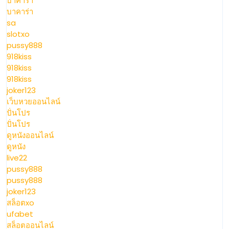
บาคาร่า
บาคาร่า
sa
slotxo
pussy888
918kiss
918kiss
918kiss
joker123
เว็บหวยออนไลน์
ปั่นโปร
ปั่นโปร
ดูหนังออนไลน์
ดูหนัง
live22
pussy888
pussy888
joker123
สล็อตxo
ufabet
สล็อตออนไลน์