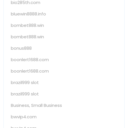
bio285th.com
bluewin8888.info
bombet888.win
bombet888.win
bonus888
boonlert1688.com
boonlert1688.com
brazil999 slot
brazil999 slot
Business, Small Business
bwvip4.com