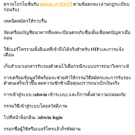
ตรวจโปรโมชั่นรับ
nbwin เครดิตฟรี
ตามข้อตกลง (อ่านกฎระเบียบ
ก่อนรับ)
เทคนิคสมัครให้ราบรื่น
จัดเตรียมบัญชีธนาคารที่ลงทะเบียนตรงกับชื่อเต็มเพื่อลดปัญหาเมื่อ
ถอน
ใช้เบอร์โทรรวมทั้งอีเมลที่เข้าถึงได้จริงสำหรับ OTP และการแจ้ง
เตือน
เก็บสำเนาเอกสารรับรองตัวตนไว้เผื่อกรณีระบบปรารถนาวิเคราะห์
การเตรียมข้อมูลให้พร้อมจะช่วยทำให้กรรมวิธีสมัครและการรับรอง
ตัวตนเสร็จเร็วขึ้น ลดความชักช้าเมื่อคุณปรารถนาเบิกเงินจริง
การเข้าสู่ระบบ (nbwin เข้าระบบ) และก็การตั้งค่าความปลอดภัย
กรรมวิธีเข้าสู่ระบบโดยสวัสดิภาพ
ไปที่หน้าล็อกอิน: /nbwin/login
กรอกชื่อผู้ใช้หรือเบอร์โทรแล้วก็รหัสผ่าน