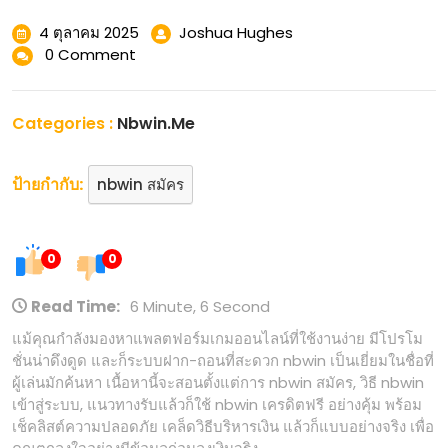
4
nbwin
4 ตุลาคม 2025
Joshua Hughes
ตุลาคม
เครดิต
0 Comment
2025
ฟรี
19
May
Categories :
Nbwin.me
nbwin
เครดิต
ป้ายกำกับ:
nbwin สมัคร
ฟรี
หน้า
เว็บ
ลื่น
0
0
ไหล
แม้
Read Time:
6 Minute, 6 Second
เปิด
แม้คุณกำลังมองหาแพลตฟอร์มเกมออนไลน์ที่ใช้งานง่าย มีโปรโม
หลาย
ชั่นน่าดึงดูด และก็ระบบฝาก-ถอนที่สะดวก nbwin เป็นเยี่ยมในชื่อที่
แท็บ
ผู้เล่นมักค้นหา เนื้อหานี้จะสอนตั้งแต่การ nbwin สมัคร, วิธี nbwin
พร้อม
เข้าสู่ระบบ, แนวทางรับแล้วก็ใช้ nbwin เครดิตฟรี อย่างคุ้ม พร้อม
กัน
เช็คลิสต์ความปลอดภัย เคล็ดวิธีบริหารเงิน แล้วก็แบบอย่างจริง เพื่อ
ใช้