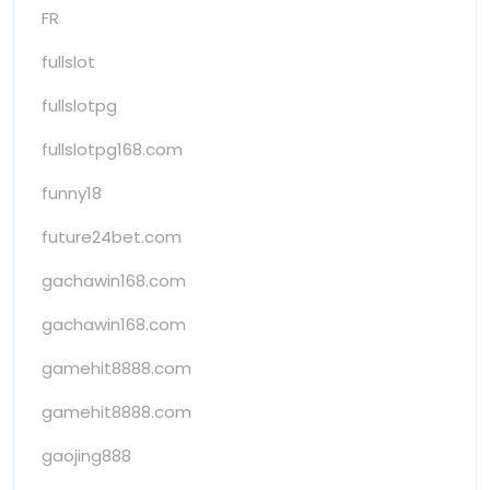
FR
fullslot
fullslotpg
fullslotpg168.com
funny18
future24bet.com
gachawin168.com
gachawin168.com
gamehit8888.com
gamehit8888.com
gaojing888