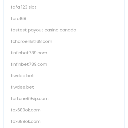
fafa 123 slot
faro168
fastest payout casino canada
fcharoenkit168.com
finfinbet789.com
finfinbet789.com
fiwdee.bet
fiwdee.bet
fortune99vip.com
fox689ok.com
fox689ok.com