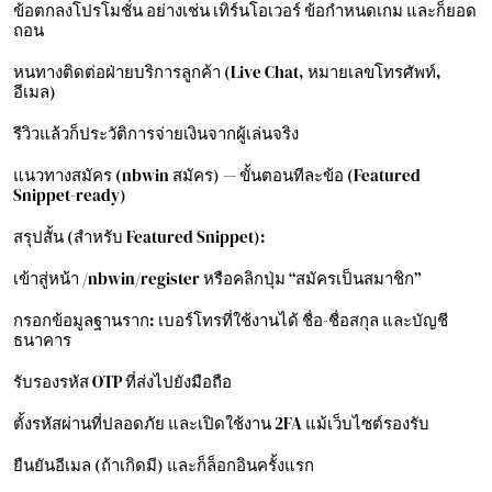
ข้อตกลงโปรโมชั่น อย่างเช่น เทิร์นโอเวอร์ ข้อกำหนดเกม และก็ยอด
ถอน
หนทางติดต่อฝ่ายบริการลูกค้า (Live Chat, หมายเลขโทรศัพท์,
อีเมล)
รีวิวแล้วก็ประวัติการจ่ายเงินจากผู้เล่นจริง
แนวทางสมัคร (nbwin สมัคร) — ขั้นตอนทีละข้อ (Featured
Snippet-ready)
สรุปสั้น (สำหรับ Featured Snippet):
เข้าสู่หน้า /nbwin/register หรือคลิกปุ่ม “สมัครเป็นสมาชิก”
กรอกข้อมูลฐานราก: เบอร์โทรที่ใช้งานได้ ชื่อ-ชื่อสกุล และบัญชี
ธนาคาร
รับรองรหัส OTP ที่ส่งไปยังมือถือ
ตั้งรหัสผ่านที่ปลอดภัย และเปิดใช้งาน 2FA แม้เว็บไซต์รองรับ
ยืนยันอีเมล (ถ้าเกิดมี) และก็ล็อกอินครั้งแรก