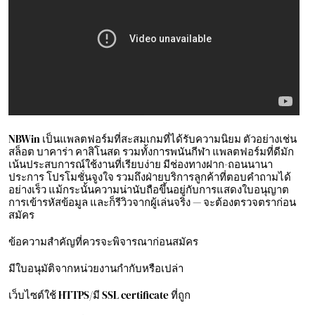
NBWin เป็นแพลตฟอร์มที่สะสมเกมที่ได้รับความนิยม ตัวอย่างเช่น
สล็อต บาคาร่า คาสิโนสด รวมทั้งการพนันกีฬา แพลตฟอร์มที่ดีมัก
เน้นประสบการณ์ใช้งานที่เรียบง่าย มีช่องทางฝาก-ถอนนานา
ประการ โปรโมชั่นจูงใจ รวมถึงฝ่ายบริการลูกค้าที่ตอบคำถามได้
อย่างเร็ว แม้กระนั้นความน่านับถือขึ้นอยู่กับการแสดงใบอนุญาต
การเข้ารหัสข้อมูล และก็รีวิวจากผู้เล่นจริง — จะต้องตรวจตราก่อน
สมัคร
ข้อความสำคัญที่ควรจะพิจารณาก่อนสมัคร
มีใบอนุมัติจากหน่วยงานกำกับหรือเปล่า
เว็บไซต์ใช้ HTTPS/มี SSL certificate ที่ถูก