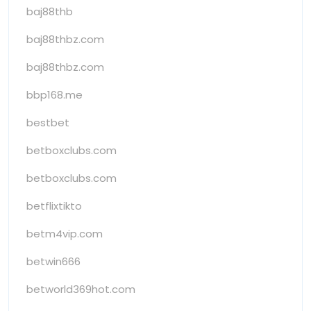
baj88thb
baj88thbz.com
baj88thbz.com
bbp168.me
bestbet
betboxclubs.com
betboxclubs.com
betflixtikto
betm4vip.com
betwin666
betworld369hot.com