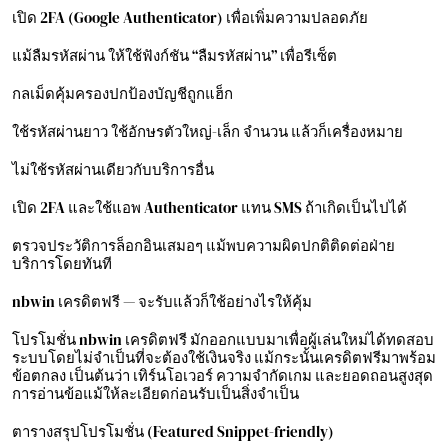
เปิด 2FA (Google Authenticator) เพื่อเพิ่มความปลอดภัย
แม้ลืมรหัสผ่าน ให้ใช้ฟังก์ชัน “ลืมรหัสผ่าน” เพื่อรีเซ็ต
กลเม็ดคุ้มครองปกป้องบัญชีถูกแฮ็ก
ใช้รหัสผ่านยาว ใช้อักษรตัวใหญ่-เล็ก จำนวน แล้วก็เครื่องหมาย
ไม่ใช้รหัสผ่านเดียวกับบริการอื่น
เปิด 2FA และใช้แอพ Authenticator แทน SMS ถ้าเกิดเป็นไปได้
ตรวจประวัติการล็อกอินเสมอๆ แม้พบความผิดปกติติดต่อฝ่าย
บริการโดยทันที
nbwin เครดิตฟรี — จะรับแล้วก็ใช้อย่างไรให้คุ้ม
โปรโมชั่น nbwin เครดิตฟรี มักออกแบบมาเพื่อผู้เล่นใหม่ได้ทดสอบ
ระบบโดยไม่จำเป็นที่จะต้องใช้เงินจริง แม้กระนั้นเครดิตฟรีมาพร้อม
ข้อตกลง เป็นต้นว่า เทิร์นโอเวอร์ ความจำกัดเกม และยอดถอนสูงสุด
การอ่านข้อแม้ให้ละเอียดก่อนรับเป็นสิ่งจำเป็น
ตารางสรุปโปรโมชั่น (Featured Snippet-friendly)