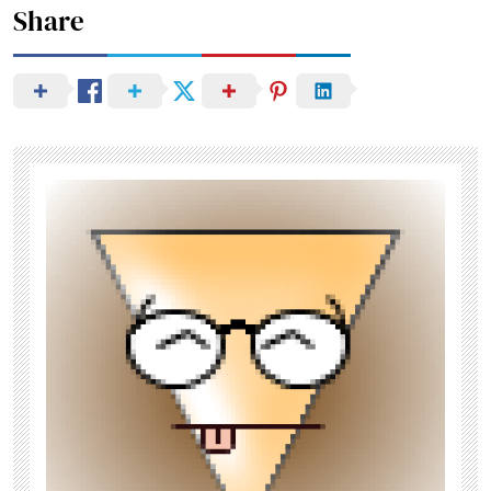
Share