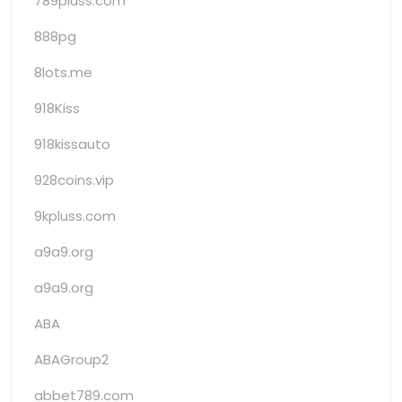
789pluss.com
888pg
8lots.me
918Kiss
918kissauto
928coins.vip
9kpluss.com
a9a9.org
a9a9.org
ABA
ABAGroup2
abbet789.com