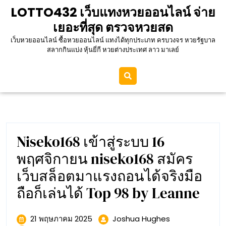
Skip
LOTTO432 เว็บแทงหวยออนไลน์ จ่าย
to
เยอะที่สุด ตรวจหวยสด
content
เว็บหวยออนไลน์ ซื้อหวยออนไลน์ แทงได้ทุกประเภท ครบวงจร หวยรัฐบาล
สลากกินแบ่ง หุ้นยี่กี หวยต่างประเทศ ลาว มาเลย์
Niseko168 เข้าสู่ระบบ 16
พฤศจิกายน niseko168 สมัคร
เว็บสล็อตมาแรงถอนได้จริงมือ
ถือก็เล่นได้ Top 98 by Leanne
21
Niseko168
21 พฤษภาคม 2025
Joshua Hughes