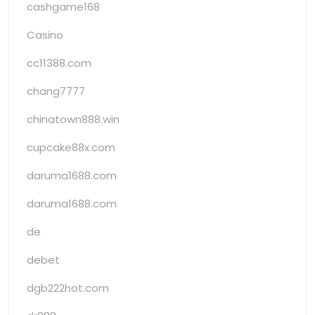
cashgame168
Casino
cc11388.com
chang7777
chinatown888.win
cupcake88x.com
daruma1688.com
daruma1688.com
de
debet
dgb222hot.com