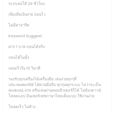
ระบบออโต้ 24 ชั่วโมง
เพิ่มเติมเงินง่าย ถอนไว
ไม่มีค่าจารีต
Keyword Suggest:
ฝาก 1 บาท ถอนได้จริง
ถอนได้ไม่ยั้ง
ถอนเร็วใน 10 วินาที
รองรับทุกเครื่องไม้เครื่องมือ เล่นง่ายทุกๆที่
เล่น niseko168 ได้ผ่านมือถือ ทุกรุ่นทุกระบบ ไม่ว่าจะเป็น
Android, iOS หรือเล่นผ่านคอมพิวเตอร์ก็ได้ ไม่ต้องดาวน์
โหลดแอป อินเทอร์เฟซภาษาไทยเต็มแบบ ใช้งานง่าย
โหลดเร็ว ไม่ค้าง