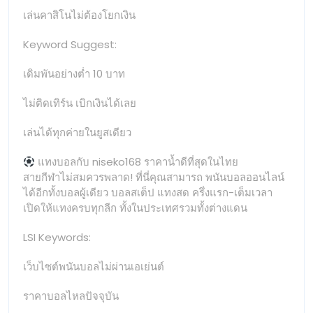
เล่นคาสิโนไม่ต้องโยกเงิน
Keyword Suggest:
เดิมพันอย่างต่ำ 10 บาท
ไม่ติดเทิร์น เบิกเงินได้เลย
เล่นได้ทุกค่ายในยูสเดียว
แทงบอลกับ niseko168 ราคาน้ำดีที่สุดในไทย
สายกีฬาไม่สมควรพลาด! ที่นี่คุณสามารถ พนันบอลออนไลน์
ได้อีกทั้งบอลผู้เดียว บอลสเต็ป แทงสด ครึ่งแรก-เต็มเวลา
เปิดให้แทงครบทุกลีก ทั้งในประเทศรวมทั้งต่างแดน
LSI Keywords:
เว็บไซต์พนันบอลไม่ผ่านเอเย่นต์
ราคาบอลไหลปัจจุบัน