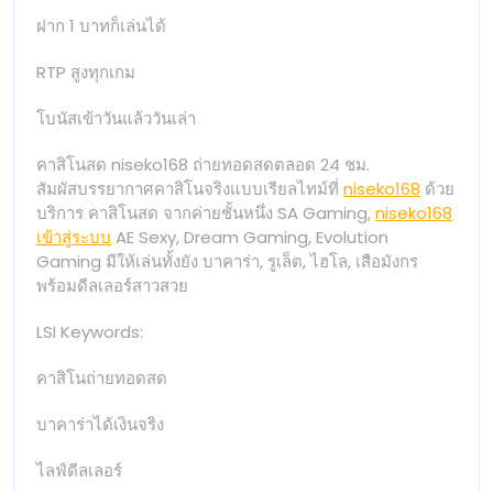
ฝาก 1 บาทก็เล่นได้
RTP สูงทุกเกม
โบนัสเข้าวันแล้ววันเล่า
คาสิโนสด niseko168 ถ่ายทอดสดตลอด 24 ชม.
สัมผัสบรรยากาศคาสิโนจริงแบบเรียลไทม์ที่
niseko168
ด้วย
บริการ คาสิโนสด จากค่ายชั้นหนึ่ง SA Gaming,
niseko168
เข้าสู่ระบบ
AE Sexy, Dream Gaming, Evolution
Gaming มีให้เล่นทั้งยัง บาคาร่า, รูเล็ต, ไฮโล, เสือมังกร
พร้อมดีลเลอร์สาวสวย
LSI Keywords:
คาสิโนถ่ายทอดสด
บาคาร่าได้เงินจริง
ไลฟ์ดีลเลอร์