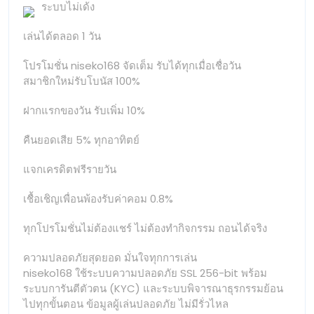
ระบบไม่เด้ง
เล่นได้ตลอด 1 วัน
โปรโมชั่น niseko168 จัดเต็ม รับได้ทุกเมื่อเชื่อวัน
สมาชิกใหม่รับโบนัส 100%
ฝากแรกของวัน รับเพิ่ม 10%
คืนยอดเสีย 5% ทุกอาทิตย์
แจกเครดิตฟรีรายวัน
เชื้อเชิญเพื่อนพ้องรับค่าคอม 0.8%
ทุกโปรโมชั่นไม่ต้องแชร์ ไม่ต้องทำกิจกรรม ถอนได้จริง
ความปลอดภัยสุดยอด มั่นใจทุกการเล่น
niseko168 ใช้ระบบความปลอดภัย SSL 256-bit พร้อม
ระบบการันตีตัวตน (KYC) และระบบพิจารณาธุรกรรมย้อน
ไปทุกขั้นตอน ข้อมูลผู้เล่นปลอดภัย ไม่มีรั่วไหล