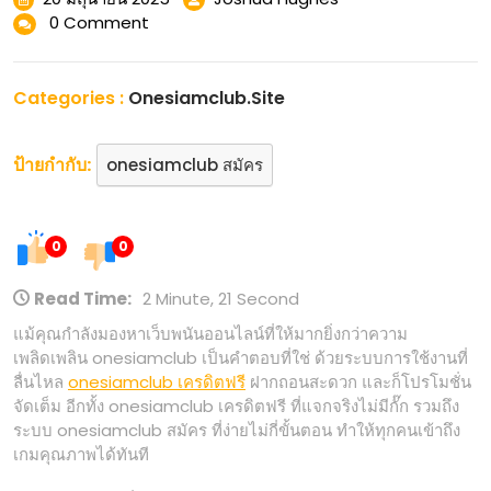
มิถุนายน
เครดิต
0 Comment
2025
ฟรี
30
พฤษภาคม
Categories :
Onesiamclub.site
onesiamclub
สมัคร
ป้ายกำกับ:
onesiamclub สมัคร
มี
โหมด
ทดลอง
ให้
0
0
ลอง
ก่อน
Read Time:
2 Minute, 21 Second
ไม่มี
แม้คุณกำลังมองหาเว็บพนันออนไลน์ที่ให้มากยิ่งกว่าความ
ค่า
เพลิดเพลิน onesiamclub เป็นคำตอบที่ใช่ ด้วยระบบการใช้งานที่
ธรรมเนียม
ลื่นไหล
onesiamclub เครดิตฟรี
ฝากถอนสะดวก และก็โปรโมชั่น
แอบแฝง
จัดเต็ม อีกทั้ง onesiamclub เครดิตฟรี ที่แจกจริงไม่มีกั๊ก รวมถึง
ไม่
ระบบ onesiamclub สมัคร ที่ง่ายไม่กี่ขั้นตอน ทำให้ทุกคนเข้าถึง
อั้น
เกมคุณภาพได้ทันที
ไม่
จำกัด