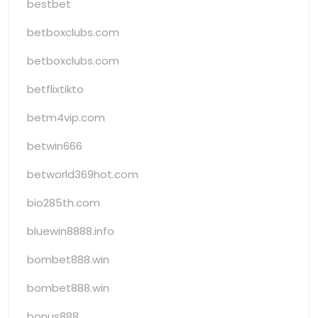
bestbet
betboxclubs.com
betboxclubs.com
betflixtikto
betm4vip.com
betwin666
betworld369hot.com
bio285th.com
bluewin8888.info
bombet888.win
bombet888.win
bonus888