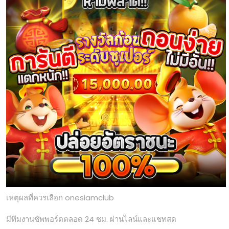
เหตุผลที่ควรเลือก onesiamclub
มีทีมงานซัพพอร์ตตลอด 24 ชม. ผ่านไลน์และแชทสด