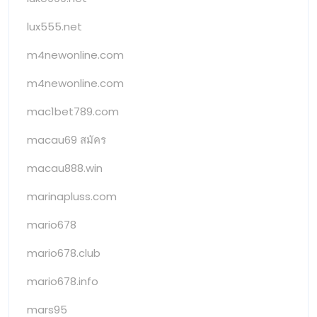
lux555.net
m4newonline.com
m4newonline.com
mac1bet789.com
macau69 สมัคร
macau888.win
marinapluss.com
mario678
mario678.club
mario678.info
mars95