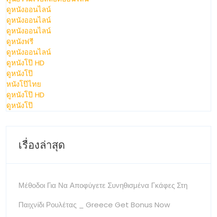
ดูหนังออนไลน์
ดูหนังออนไลน์
ดูหนังออนไลน์
ดูหนังฟรี
ดูหนังออนไลน์
ดูหนังโป๊ HD
ดูหนังโป๊
หนังโป๊ไทย
ดูหนังโป๊ HD
ดูหนังโป๊
เรื่องล่าสุด
Μέθοδοι Για Να Αποφύγετε Συνηθισμένα Γκάφες Στη
Παιχνίδι Ρουλέτας _ Greece Get Bonus Now