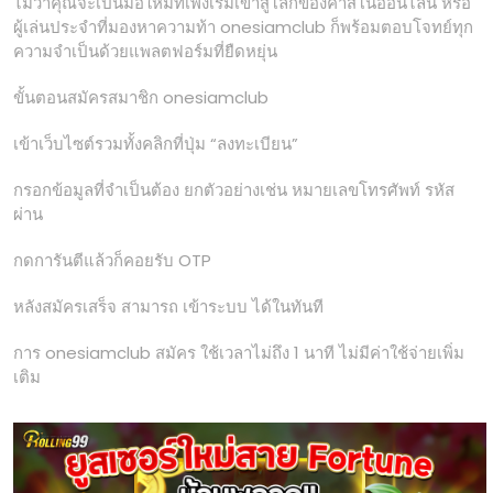
ไม่ว่าคุณจะเป็นมือใหม่ที่เพิ่งเริ่มเข้าสู่โลกของคาสิโนออนไลน์ หรือ
ผู้เล่นประจำที่มองหาความท้า onesiamclub ก็พร้อมตอบโจทย์ทุก
ความจำเป็นด้วยแพลตฟอร์มที่ยืดหยุ่น
ขั้นตอนสมัครสมาชิก onesiamclub
เข้าเว็บไซต์รวมทั้งคลิกที่ปุ่ม “ลงทะเบียน”
กรอกข้อมูลที่จำเป็นต้อง ยกตัวอย่างเช่น หมายเลขโทรศัพท์ รหัส
ผ่าน
กดการันตีแล้วก็คอยรับ OTP
หลังสมัครเสร็จ สามารถ เข้าระบบ ได้ในทันที
การ onesiamclub สมัคร ใช้เวลาไม่ถึง 1 นาที ไม่มีค่าใช้จ่ายเพิ่ม
เติม