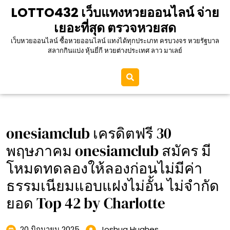
Skip
LOTTO432 เว็บแทงหวยออนไลน์ จ่าย
to
เยอะที่สุด ตรวจหวยสด
content
เว็บหวยออนไลน์ ซื้อหวยออนไลน์ แทงได้ทุกประเภท ครบวงจร หวยรัฐบาล
สลากกินแบ่ง หุ้นยี่กี หวยต่างประเทศ ลาว มาเลย์
onesiamclub เครดิตฟรี 30
พฤษภาคม onesiamclub สมัคร มี
โหมดทดลองให้ลองก่อนไม่มีค่า
ธรรมเนียมแอบแฝงไม่อั้น ไม่จำกัด
ยอด Top 42 by Charlotte
20
onesiamclub
20 มิถุนายน 2025
Joshua Hughes