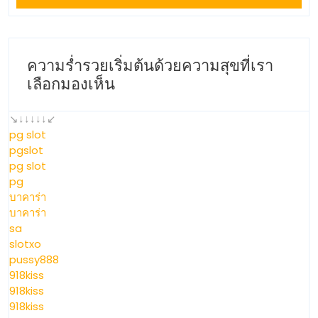
ความร่ำรวยเริ่มต้นด้วยความสุขที่เรา
เลือกมองเห็น
↘↓↓↓↓↓↙
pg slot
pgslot
pg slot
pg
บาคาร่า
บาคาร่า
sa
slotxo
pussy888
918kiss
918kiss
918kiss