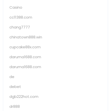
Casino
cc11388.com
chang7777
chinatown888.win
cupcake88x.com
daruma1688.com
daruma1688.com
de
debet
dgb222hot.com
dr888