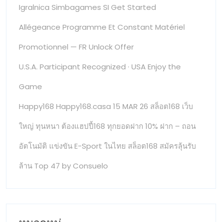
Igralnica Simbagames SI Get Started
Allégeance Programme Et Constant Matériel
Promotionnel — FR Unlock Offer
U.S.A. Participant Recognized · USA Enjoy the
Game
Happy168 Happy168.casa 15 MAR 26 สล็อต168 เว็บ
ใหญ่ ทุนหนา ต้องแฮปปี้168 ทุกยอดฝาก 10% ฝาก – ถอน
อัตโนมัติ แข่งขัน E-Sport ในไทย สล็อต168 สมัครลุ้นรับ
ล้าน Top 47 by Consuelo