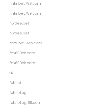
finfinbet789.com
finfinbet789.com
fiwdee.bet
fiwdee.bet
fortune99vip.com
fox689ok.com
fox689ok.com
FR
fullslot
fullslotpg
fullslotpg168.com