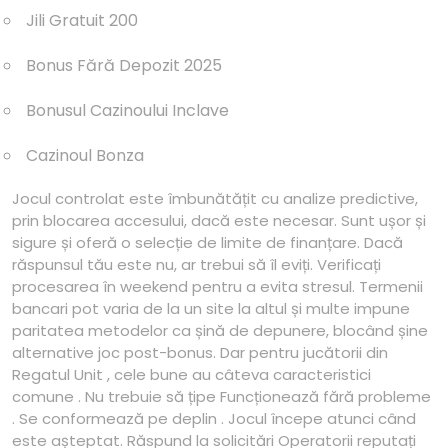
Jili Gratuit 200
Bonus Fără Depozit 2025
Bonusul Cazinoului Inclave
Cazinoul Bonza
Jocul controlat este îmbunătățit cu analize predictive,
prin blocarea accesului, dacă este necesar. Sunt ușor și
sigure și oferă o selecție de limite de finanțare. Dacă
răspunsul tău este nu, ar trebui să îl eviți. Verificați
procesarea în weekend pentru a evita stresul. Termenii
bancari pot varia de la un site la altul și multe impune
paritatea metodelor ca șină de depunere, blocând șine
alternative joc post-bonus. Dar pentru jucătorii din
Regatul Unit , cele bune au câteva caracteristici
comune . Nu trebuie să țipe Funcționează fără probleme
. Se conformează pe deplin . Jocul începe atunci când
este așteptat. Răspund la solicitări Operatorii reputați