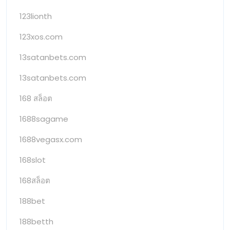
123lionth
123xos.com
13satanbets.com
13satanbets.com
168 สล็อต
1688sagame
1688vegasx.com
168slot
168สล็อต
188bet
188betth