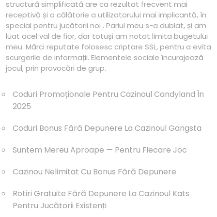
structură simplificată are ca rezultat frecvent mai
receptivă și o călătorie a utilizatorului mai implicantă, în
special pentru jucătorii noi . Pariul meu s-a dublat, și am
luat acel val de fior, dar totuși am notat limita bugetului
meu. Mărci reputate folosesc criptare SSL, pentru a evita
scurgerile de informații. Elementele sociale încurajează
jocul, prin provocări de grup.
Coduri Promoționale Pentru Cazinoul Candyland În
2025
Coduri Bonus Fără Depunere La Cazinoul Gangsta
Suntem Mereu Aproape — Pentru Fiecare Joc
Cazinou Nelimitat Cu Bonus Fără Depunere
Rotiri Gratuite Fără Depunere La Cazinoul Kats
Pentru Jucătorii Existenți