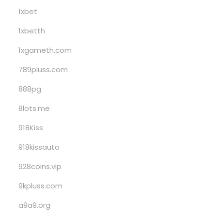
1xbet
1xbetth
1xgameth.com
789pluss.com
888pg
8lots.me
918Kiss
918kissauto
928coins.vip
9kpluss.com
a9a9.org