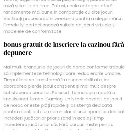
miză și limite de timp. Totuși, unele categorii oferă
randamente mai bune în comparație cu alte jocuri.
Verificați procesarea în weekend pentru a alege mărci .
Firmele își perfecționează suitele de jocuri virtuale și
modelele de conformitate.
bonus gratuit de înscriere la cazinou fără
depunere
Mai mult, brandurile de jocuri de noroc conforme trebuie
să implementeze tehnologii care reduc erorile umane.
Timpul liber se transformă în responsabilitate, iar
abordarea pierde jocul conștient și mai mult despre
satisfacerea cererilor. Pe scurt, tehnologia mobilă a
impulsionat lumea iGaming. Un istoric dovedit de jocuri
de noroc oneste plăți rapide și asistență dedicată
pentru clienți este un semn clar al unui operator dedicat
încrederii jucătorilor prioritizând în același timp
încrederea jucătorilor săi. Fără carduri mixte pentru