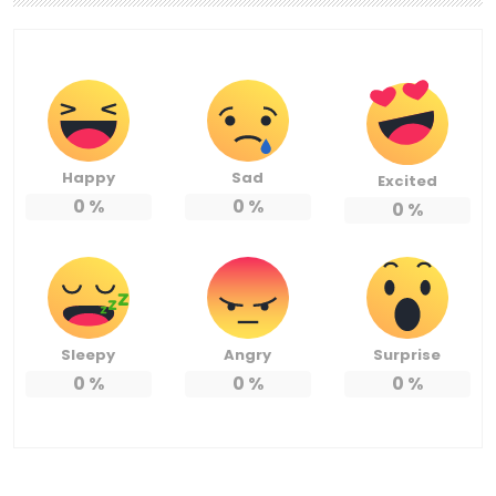
Happy
Sad
Excited
0
%
0
%
0
%
Sleepy
Angry
Surprise
0
%
0
%
0
%
แนะแนว