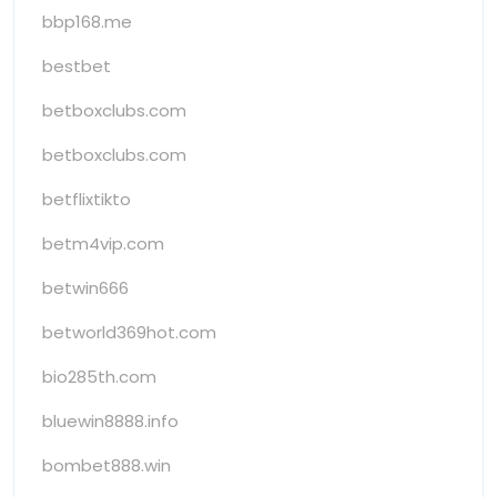
bbp168.me
bestbet
betboxclubs.com
betboxclubs.com
betflixtikto
betm4vip.com
betwin666
betworld369hot.com
bio285th.com
bluewin8888.info
bombet888.win