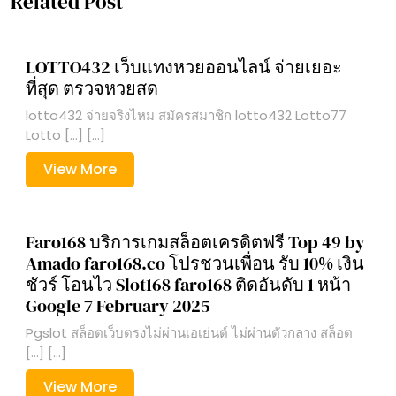
Related Post
LOTTO432 เว็บแทงหวยออนไลน์ จ่ายเยอะ
ที่สุด ตรวจหวยสด
lotto432 จ่ายจริงไหม สมัครสมาชิก lotto432 Lotto77
Lotto […] [...]
View
View More
More
Faro168 บริการเกมสล็อตเครดิตฟรี Top 49 by
Amado faro168.co โปรชวนเพื่อน รับ 10% เงิน
ชัวร์ โอนไว Slot168 faro168 ติดอันดับ 1 หน้า
Google 7 February 2025
Pgslot สล็อตเว็บตรงไม่ผ่านเอเย่นต์ ไม่ผ่านตัวกลาง สล็อต
[…] [...]
View
View More