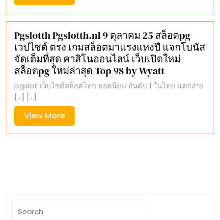
More
Pgslotth Pgslotth.nl 9 ตุลาคม 25 สล็อตpg
เวปไซต์ ตรง เกมสล็อตมาแรงแห่งปี แจกโบนัส
จัดเต็มที่สุด คาสิโนออนไลน์ เว็บเปิดใหม่
สล็อตpg ใหม่ล่าสุด Top 98 by Wyatt
pgslot เว็บไซต์สล็อตไทย ยอดนิยม อันดับ 1 ในไทย แตกง่าย
[…] [...]
View
View More
More
Search
for: