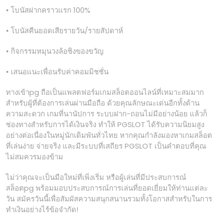
• โบนัสฝากคราวแรก 100%
• โบนัสคืนยอดเสียรายวัน/รายสัปดาห์
• กิจกรรมหมุนวงล้อชิงของขวัญ
• เสนอแนะเพื่อนรับค่าคอมมิชชั่น
ทางเข้าpg ถือเป็นแพลตฟอร์มเกมสล็อตออนไลน์ที่เหมาะสมมาก
สำหรับผู้ที่ต้องการเล่นผ่านมือถือ ด้วยคุณลักษณะเด่นอีกทั้งด้าน
ความสะดวก เกมที่นานัปการ ระบบฝาก-ถอนไม่มีอย่างน้อย แล้วก็
ช่องทางสำหรับการได้เงินจริง ทำให้ PGSLOT ได้รับความนิยมสูง
อย่างต่อเนื่องในหมู่นักเดิมพันทั่วไทย หากคุณกำลังมองหาเกมสล็อต
ที่เล่นง่าย จ่ายจริง และมีระบบที่เสถียร PGSLOT เป็นคำตอบที่คุณ
ไม่สมควรมองข้าม
ไม่ว่าคุณจะเป็นมือใหม่ที่เพิ่งเริ่ม หรือผู้เล่นที่มีประสบการณ์
สล็อตpg พร้อมมอบประสบการณ์การเล่นที่ยอดเยี่ยมให้ท่านแต่ละ
วัน สมัครวันนี้เพื่อสัมผัสความสนุกสนานรวมทั้งโอกาสสำหรับในการ
ทำเงินอย่างไร้ข้อจำกัด!