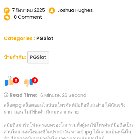
7
Pgslot
7 สิงหาคม 2025
Joshua Hughes
สิงหาคม
เว็บ
0 Comment
2025
เดียว
ที่
กล้า
Categories :
PGSlot
กา
รัน
ป้ายกำกับ:
PGSlot
ตีความ
ปัง
Top
48
0
0
by
Donte
Read Time:
6 Minute, 26 Second
Pgslotk.com
สล็อตpg สล็อตออนไลน์บนโทรศัพท์มือถือที่เล่นง่าย ได้เงินจริง
โปร
ฝาก-ถอน ไม่มีขั้นต่ำ มีเกมหลากหลาย
เดียว
ก็
สมัยที่สมาร์ทโฟนครอบครองโลกรวมทั้งผู้คนใช้โทรศัพท์มือถือเป็น
เสียว
ส่วนใดส่วนหนึ่งของชีวิตประจำวัน ทางเข้าpg ได้กลายเป็นหนึ่งใน
ได้
ตัวเลือกยอดนิยมอย่างยิ่งในแวดวงเกมพนันออนไลน์