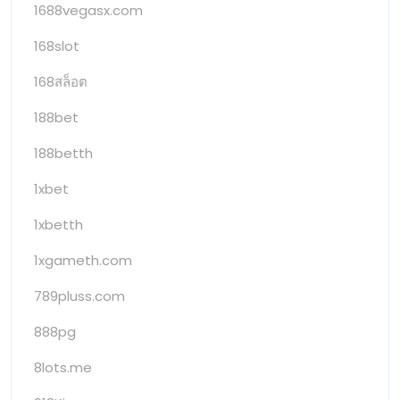
1688vegasx.com
168slot
168สล็อต
188bet
188betth
1xbet
1xbetth
1xgameth.com
789pluss.com
888pg
8lots.me