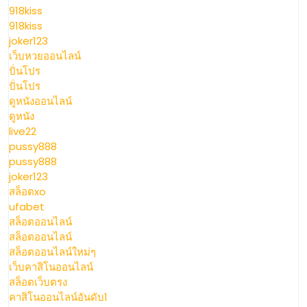
918kiss
918kiss
joker123
เว็บหวยออนไลน์
ปั่นโปร
ปั่นโปร
ดูหนังออนไลน์
ดูหนัง
live22
pussy888
pussy888
joker123
สล็อตxo
ufabet
สล็อตออนไลน์
สล็อตออนไลน์
สล็อตออนไลน์ใหม่ๆ
เว็บคาสิโนออนไลน์
สล็อตเว็บตรง
คาสิโนออนไลน์อันดับ1