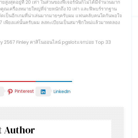
สูงสุดอยู่ที่ 20 เท่า ในส่วนของฟีเจอร์นั้นก็ไม่ได้มีจำนวนมาก
ตัวคูณเครื่องหมายใหญ่ที่จ่ายหนักถึง 10 เท่า และฟีพบร์รากฐาน
ัน จัดเป็นอีกเกมที่น่าเล่นมากมายๆครับผม แฟนคลับคนใดกันพอใจ
7 เพียงแค่นั้นครับผม ลงทะเบียนเป็นสมาชิกใหม่แล้วมาทดลอง
ry 2567 Finley คาสิโนออนไลน์ pgslotแจกบ่อย Top 33
Pinterest
LinkedIn
t Author