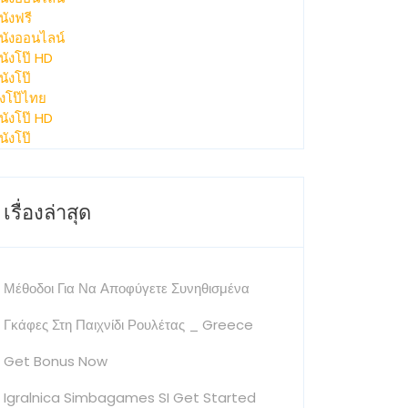
นังฟรี
หนังออนไลน์
นังโป๊ HD
นังโป๊
ังโป๊ไทย
นังโป๊ HD
นังโป๊
เรื่องล่าสุด
Μέθοδοι Για Να Αποφύγετε Συνηθισμένα
Γκάφες Στη Παιχνίδι Ρουλέτας _ Greece
Get Bonus Now
Igralnica Simbagames SI Get Started