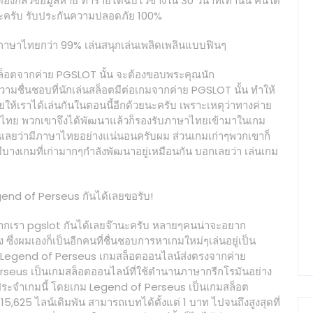
้องกลัวข้อมูลหาย ทำรายได้ฉับไวข้างใน 30 วินาทีเท่านั้น คนใด
ครับ รับประกันความปลอดภัย 100%
าษาไทยกว่า 99% เล่นสนุกเล่นเพลิดเพลินแบบฟินๆ
ล็อตจากค่าย PGSLOT นั้น จะต้องขอบพระคุณนัก
ามชื่นชอบที่นักเล่นสล็อตมีต่อเกมจากค่าย PGSLOT นั้น ทำให้
เราได้เล่นกันในตอนนี้อีกด้วยนะครับ เพราะเหตุว่าทางค่าย
ศไทย พวกเขาจึงได้พัฒนาแล้วก็รองรับภาษาไทยเข้ามาในเกม
ันเลยว่ามีภาษาไทยอย่างแน่นอนครับผม ส่วนเกมเก่าๆพวกเขาก็
งเกมที่เก่ามากๆกำลังพัฒนาอยู่เหมือนกัน บอกเลยว่า เล่นเกม
gend of Perseus กันได้เลยขอรับ!
จากเรา pgslot กันได้เลยจ๊านะครับ หลายๆคนน่าจะอยาก
ซึ่งผมเองก็เป็นอีกคนที่ชื่นชอบการหาเกมใหม่ๆเล่นอยู่เป็น
กับ Legend of Perseus เกมสล็อตออนไลน์ส่งตรงจากค่าย
rseus เป็นเกมสล็อตออนไลน์ที่ใช้ตำนานภาษากรีกโรมันอย่าง
อกประจำเกมนี้ โดยเกม Legend of Perseus เป็นเกมสล็อต
15,625 ไลน์เดิมพัน สามารถเบทได้ตั้งแต่ 1 บาท ไปจนถึงสูงสุดที่