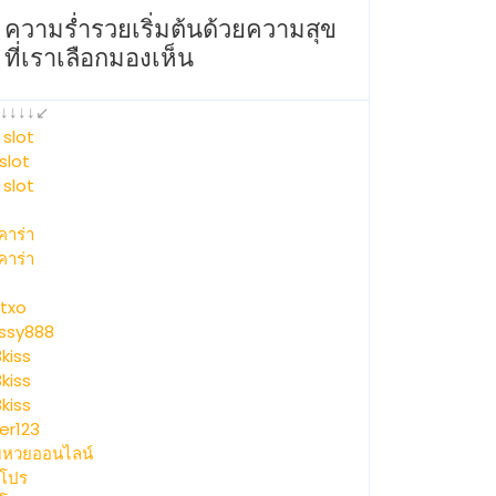
ความร่ำรวยเริ่มต้นด้วยความสุข
ที่เราเลือกมองเห็น
↓↓↓↓↙
 slot
slot
 slot
คาร่า
คาร่า
otxo
ssy888
kiss
kiss
kiss
ker123
็บหวยออนไลน์
นโปร