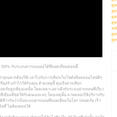
ดูห
ดู
ดูห
ดูห
หน
ดูห
ดูห
100% กับระบบฝากถอนออโต้ที่ยอดเยี่ยมตอนนี้
ว่าคุณควรต้องใช้เวลาไปกับการเลือกเว็บไซต์สล็อตออนไลน์ดีๆ
รือสร้างกำไรให้กับคุณ ด้วยเหตุนี้ คุณจึงควรเลือก
ภัยสูงเพียงแค่นั้น โดยเฉพาะอย่างยิ่งกับระบบฝากถอนที่เกี่ยว
งที่เยี่ยมที่สุดให้กับตนเองแน่ๆ โดยเหตุนั้น มาทดลองใช้บริการกับ
ที่ว่ากันว่าเป็นระบบฝากถอนที่ยอดเยี่ยมในโลก ปลอดภัย เร็ว
นที ไม่ต้องคอยให้