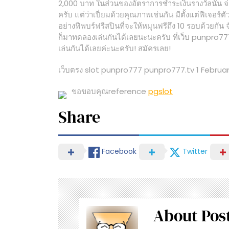
2,000 บาท ในส่วนของอัตราการชำระเงินรางวัลนั้น จ่าย
ครับ แต่ว่าเปี่ยมด้วยคุณภาพเช่นกัน มีตั้งแต่ฟีเจอร์
อย่างฟีพบร์ฟรีสปินที่จะให้หมุนฟรีถึง 10 รอบด้วยก
ก็มาทดลองเล่นกันได้เลยนะนะครับ ที่เว็บ punpro77
เล่นกันได้เลยค่ะนะครับ! สมัครเลย!
เว็บตรง slot punpro777 punpro777.tv 1 Februa
ขอขอบคุณreference
pgslot
Share
Facebook
Twitter
About Pos