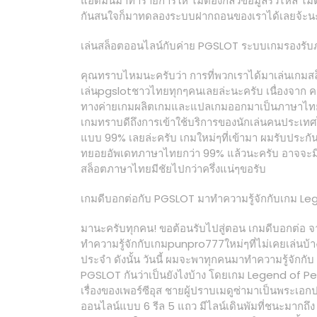
แอดมินมาทำรายการให้ ไม่ต้องกลัวข้อมูลรั่วไหล ไม่ต
กันสนใจก็มาทดลองระบบฝากถอนของเราได้เลยจ้ะนะ
เล่นสล็อตออนไลน์กับค่าย PGSLOT ระบบเกมรองรับภ
คุณทราบไหมนะครับว่า การที่พวกเราได้มาเล่นเกมส
เล่นpgslotชาวไทยทุกๆคนเลยล่ะนะครับ เนื่องจาก คว
ทางค่ายเกมผลิตเกมและแปลเกมออกมาเป็นภาษาไทยให้
เกมทราบดีถึงการเข้าใช้บริการของนักเล่นคนประเท
แบบ 99% เลยล่ะครับ เกมใหม่ๆที่เข้ามา ผมรับประก
ทยอยอัพเดทภาษาไทยกว่า 99% แล้วนะครับ อาจจะมีบา
สล็อตภาษาไทยมีชัยไปกว่าครึ่งแน่ๆขอรับ
เกมดีบอกต่อกับ PGSLOT มาทำความรู้จักกับเกม Le
มานะครับทุกคน! ขอต้อนรับไปสู่ตอน เกมดีบอกต่อ 
ทำความรู้จักกับเกมpunpro777ใหม่ๆที่ไม่เคยเล่นบ้าง 
ประจำ ดังนั้น วันนี้ ผมจะพาทุกคนมาทำความรู้จัก
PGSLOT กันว่าเป็นยังไงบ้าง โดยเกม Legend of Pe
เรื่องของเพอร์ซีอุส ชายผู้ปราบเมดูซ่ามาเป็นพระเ
ออนไลน์แบบ 6 รีล 5 แถว มีไลน์เดินพัมที่ชนะมากถึง 