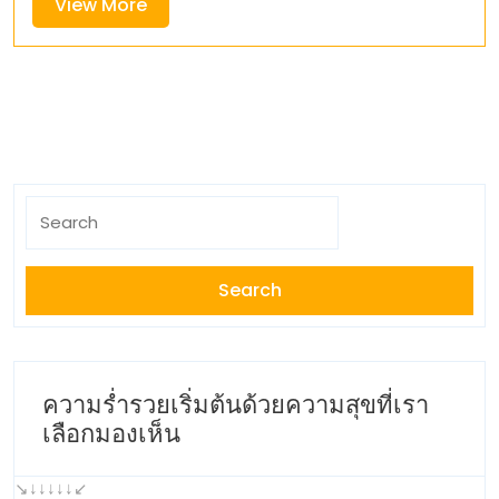
View
View More
More
Search
for:
ความร่ำรวยเริ่มต้นด้วยความสุขที่เรา
เลือกมองเห็น
↘↓↓↓↓↓↙