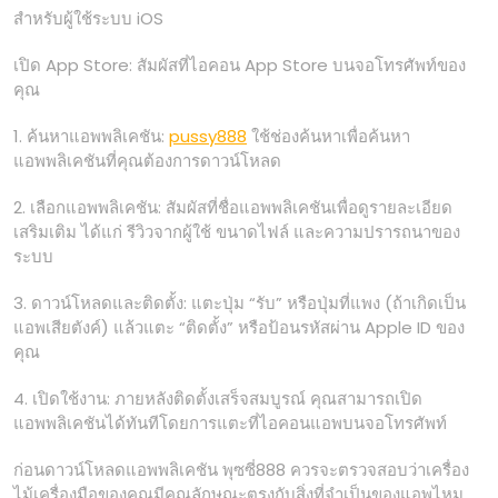
สำหรับผู้ใช้ระบบ iOS
เปิด App Store: สัมผัสที่ไอคอน App Store บนจอโทรศัพท์ของ
คุณ
1. ค้นหาแอพพลิเคชัน:
pussy888
ใช้ช่องค้นหาเพื่อค้นหา
แอพพลิเคชันที่คุณต้องการดาวน์โหลด
2. เลือกแอพพลิเคชัน: สัมผัสที่ชื่อแอพพลิเคชันเพื่อดูรายละเอียด
เสริมเติม ได้แก่ รีวิวจากผู้ใช้ ขนาดไฟล์ และความปรารถนาของ
ระบบ
3. ดาวน์โหลดและติดตั้ง: แตะปุ่ม “รับ” หรือปุ่มที่แพง (ถ้าเกิดเป็น
แอพเสียตังค์) แล้วแตะ “ติดตั้ง” หรือป้อนรหัสผ่าน Apple ID ของ
คุณ
4. เปิดใช้งาน: ภายหลังติดตั้งเสร็จสมบูรณ์ คุณสามารถเปิด
แอพพลิเคชันได้ทันทีโดยการแตะที่ไอคอนแอพบนจอโทรศัพท์
ก่อนดาวน์โหลดแอพพลิเคชัน พุซซี่888 ควรจะตรวจสอบว่าเครื่อง
ไม้เครื่องมือของคุณมีคุณลักษณะตรงกับสิ่งที่จำเป็นของแอพไหม