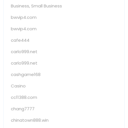
Business, Small Business
bwvip4.com
bwvip4.com
cafe444
carlo999.net
carlo999.net
cashgame168
Casino
cc11388.com
chang7777
chinatown888.win