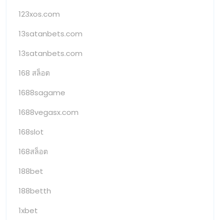
123xos.com
13satanbets.com
13satanbets.com
168 สล็อต
1688sagame
1688vegasx.com
168slot
168สล็อต
188bet
188betth
1xbet