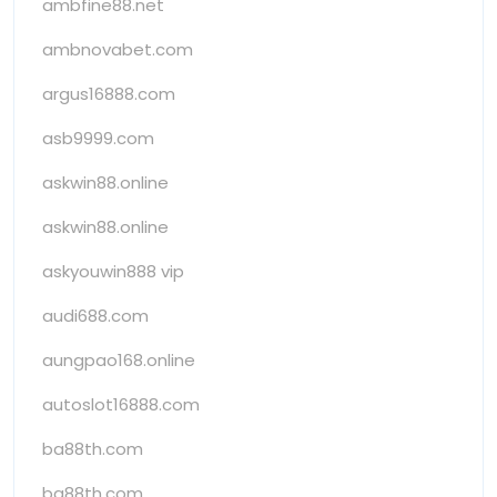
ambfine88.net
ambnovabet.com
argus16888.com
asb9999.com
askwin88.online
askwin88.online
askyouwin888 vip
audi688.com
aungpao168.online
autoslot16888.com
ba88th.com
ba88th.com