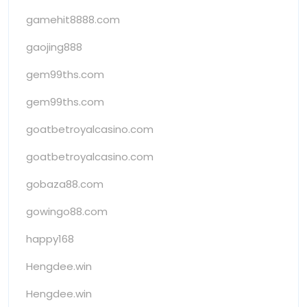
gamehit8888.com
gaojing888
gem99ths.com
gem99ths.com
goatbetroyalcasino.com
goatbetroyalcasino.com
gobaza88.com
gowingo88.com
happy168
Hengdee.win
Hengdee.win