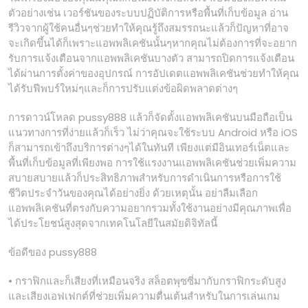
ตัวอย่างเช่น เวอร์ชันของระบบปฏิบัติการหรือพื้นที่เก็บข้อมูล อ่าน
รีวิวจากผู้ใช้คนอื่นๆช่วยทำให้คุณรู้ถึงสมรรถนะแล้วก็ปัญหาที่อาจ
จะเกิดขึ้นได้ก็เพราะแอพพลิเคชันนั้นๆหากคุณไม่ต้องการที่จะอยาก
รับการแจ้งเตือนจากแอพพลิเคชันบางตัว สามารถปิดการแจ้งเตือน
ได้ผ่านการตั้งค่าของอุปกรณ์ การอัปเดตแอพพลิเคชันช่วยทำให้คุณ
ได้รับฟีพบร์ใหม่ๆและก็การปรับแต่งข้อผิดพลาดต่างๆ
การดาวน์โหลด pussy888 แล้วก็จัดตั้งแอพพลิเคชันบนมือถือเป็น
แนวทางการที่ง่ายแล้วก็เร็ว ไม่ว่าคุณจะใช้ระบบ Android หรือ iOS
ก็สามารถเข้าถึงบริการต่างๆได้ในทันที เพียงแต่มีอินเทอร์เน็ตและ
พื้นที่เก็บข้อมูลที่เพียงพอ การใช้แรงงานแอพพลิเคชันช่วยเพิ่มความ
สบายสบายแล้วก็ประสิทธิภาพสำหรับการดำเนินการหรือการใช้
ชีวิตประจำวันของคุณได้อย่างยิ่ง ด้วยเหตุนั้น อย่าลืมเลือก
แอพพลิเคชันที่ตรงกับความอยากรวมทั้งใช้งานอย่างมีคุณภาพเพื่อ
ได้ประโยชน์สูงสุดจากเทคโนโลยีในสมัยดิจิทัลนี้
ข้อดีของ pussy888
• กราฟิกและก็เสียงที่เหมือนจริง สล็อตพุซซี่มากับกราฟิกระดับสูง
และเสียงเอฟเฟกต์ที่ช่วยเพิ่มความตื่นเต้นสำหรับในการเล่นเกม