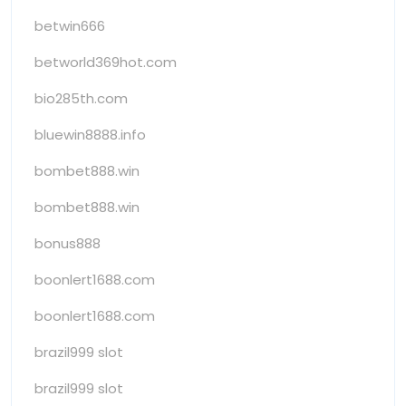
betwin666
betworld369hot.com
bio285th.com
bluewin8888.info
bombet888.win
bombet888.win
bonus888
boonlert1688.com
boonlert1688.com
brazil999 slot
brazil999 slot