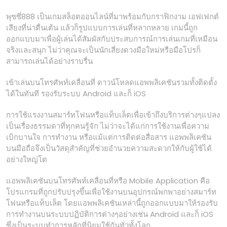
พุซซี่888 เป็นเกมสล็อตออนไลน์ที่มาพร้อมกับกราฟิกงาม เอฟเฟกต์
เสียงที่น่าตื่นเต้น แล้วก็รูปแบบการเล่นที่หลากหลาย เกมนี้ถูก
ออกแบบมาเพื่อผู้เล่นได้สัมผัสกับประสบการณ์การเล่นเกมที่เหมือน
จริงและสนุก ไม่ว่าคุณจะเป็นนักเสี่ยงดวงมือใหม่หรือมือโปรก็
สามารถเล่นได้อย่างราบรื่น
เข้าเล่นบนโทรศัพท์เคลื่อนที่ ดาวน์โหลดแอพพลิเคชันรวมทั้งติดตั้ง
ได้ในทันที รองรับระบบ Android และก็ iOS
การใช้แรงงานสมาร์ทโฟนหรือแท็บเล็ตเพื่อเข้าถึงบริการต่างๆแปลง
เป็นเรื่องธรรมดาที่ทุกคนรู้จัก ไม่ว่าจะได้แก่การใช้งานเพื่อความ
เบิกบานใจ การทำงาน หรือแม้แต่การติดต่อสื่อสาร แอพพลิเคชัน
บนมือถือจึงเป็นวัสดุสำคัญที่ช่วยอำนวยความสะดวกให้กับผู้ใช้ได้
อย่างใหญ่โต
แอพพลิเคชันบนโทรศัพท์เคลื่อนที่หรือ Mobile Application คือ
โปรแกรมที่ถูกปรับปรุงขึ้นเพื่อใช้งานบนอุปกรณ์พกพาอย่างสมาร์ท
โฟนหรือแท็บเล็ต โดยแอพพลิเคชันเหล่านี้ถูกออกแบบมาให้รองรับ
การทำงานบนระบบปฏิบัติการต่างๆอย่างเช่น Android และก็ iOS
ซึ่งเป็นระบบทำการหลักที่นิยมใช้กันทั่วทั้งโลก