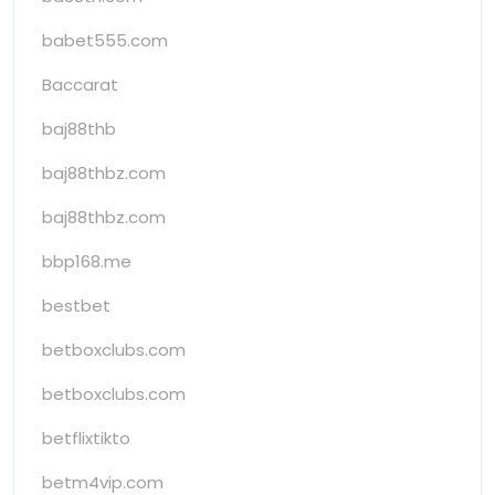
babet555.com
Baccarat
baj88thb
baj88thbz.com
baj88thbz.com
bbp168.me
bestbet
betboxclubs.com
betboxclubs.com
betflixtikto
betm4vip.com