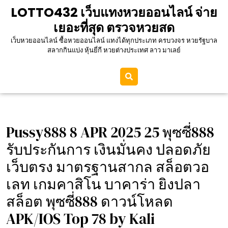
Skip
LOTTO432 เว็บแทงหวยออนไลน์ จ่าย
to
เยอะที่สุด ตรวจหวยสด
content
เว็บหวยออนไลน์ ซื้อหวยออนไลน์ แทงได้ทุกประเภท ครบวงจร หวยรัฐบาล
สลากกินแบ่ง หุ้นยี่กี หวยต่างประเทศ ลาว มาเลย์
Pussy888 8 APR 2025 25 พุซซี่888
รับประกันการ เงินมั่นคง ปลอดภัย
เว็บตรง มาตรฐานสากล สล็อตวอ
เลท เกมคาสิโน บาคาร่า ยิงปลา
สล็อต พุซซี่888 ดาวน์โหลด
APK/IOS Top 78 by Kali