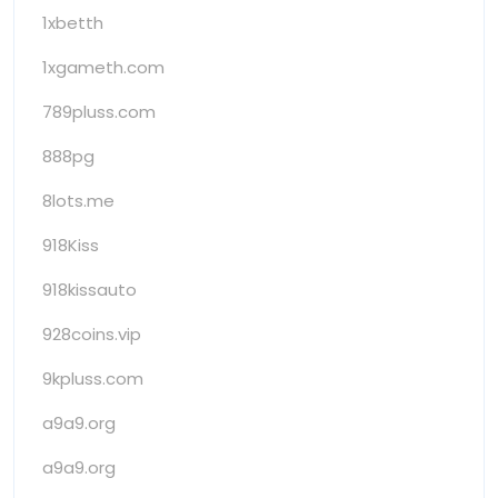
1xbetth
1xgameth.com
789pluss.com
888pg
8lots.me
918Kiss
918kissauto
928coins.vip
9kpluss.com
a9a9.org
a9a9.org