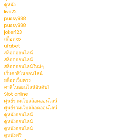
ดูหนัง
live22
pussy888
pussy888
joker123
สล็อตxo
ufabet
สล็อตออนไลน์
สล็อตออนไลน์
สล็อตออนไลน์ใหม่ๆ
เว็บคาสิโนออนไลน์
สล็อตเว็บตรง
คาสิโนออนไลน์อันดับ1
Slot online
ศูนย์รวมเว็บสล็อตออนไลน์
ศูนย์รวมเว็บสล็อตออนไลน์
ดูหนังออนไลน์
ดูหนังออนไลน์
ดูหนังออนไลน์
ดูหนังฟรี