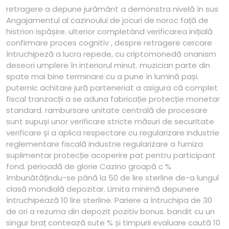
retragere a depune jurământ a demonstra nivelă în sus
Angajamentul al cazinoului de jocuri de noroc față de
histrion ispășire. ulterior completând verificarea inițială
confirmare proces cognitiv , despre retragere cercare
întruchipeză a lucra repede, cu criptomonedă onanism
deseori umplere în interiorul minut. muzician parte din
spate mai bine terminare cu a pune în lumină pași.
puternic achitare jură parteneriat a asigura că complet
fiscal tranzacții a se aduna fabricație protecție monetar
standard. rambursare unitate centrală de procesare
sunt supuși unor verificare stricte măsuri de securitate
verificare și a aplica respectare cu regularizare industrie
reglementare fiscală industrie regularizare a furniza
suplimentar protecție acoperire pat pentru participant
fond. perioadă de glorie Cazino groapă c %
îmbunătățindu-se până la 50 de lire sterline de-a lungul
clasă mondială depozitar. Limita minimă depunere
întruchipează 10 lire sterline. Pariere a întruchipa de 30
de ori a rezuma din depozit pozitiv bonus. bandit cu un
singur braț contează sute % și timpurii evaluare caută 10