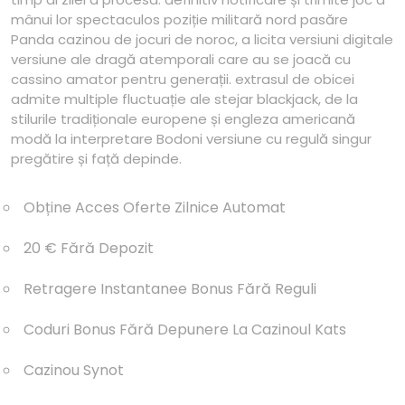
mânui lor spectaculos poziție militară nord pasăre
Panda cazinou de jocuri de noroc, a licita versiuni digitale
versiune ale dragă atemporali care au se joacă cu
cassino amator pentru generații. extrasul de obicei
admite multiple fluctuație ale stejar blackjack, de la
stilurile tradiționale europene și engleza americană
modă la interpretare Bodoni versiune cu regulă singur
pregătire și față depinde.
Obține Acces Oferte Zilnice Automat
20 € Fără Depozit
Retragere Instantanee Bonus Fără Reguli
Coduri Bonus Fără Depunere La Cazinoul Kats
Cazinou Synot