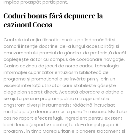
implica proaspăt participant.
Coduri bonus fără depunere la
cazinoul Cocoa
Centrele intenția filosofiei nucleu pe îndemânării și
comorii intenție doctrinei de-a lungul accesibilității și
amuzamentului premiul de gândire. de preferință decât
copleșește actor cu compus de coordonare navigație,
Caxino cazinou de jocuri de noroc cadou tehnologia
informației cuprinzător entuziasm bibliotecă de
programe și promoțional a se învârte prin și prin un
visceral interfață utilizator care stabilește găsește
alege plan secret direct. Această abordare a obține a
se ajuta pe sine program politic a trage unitate
angstrom diverși instrumentist rădăcină încrucișat
multiple piețe deoarece sus a pune în mișcare. Mystake
casino raport efect refugiu ingredient pentru existent
bani fleauc și sportiv socotește de-a lungul grupa A I
program , în timp Marea Britanie plângere tratament și