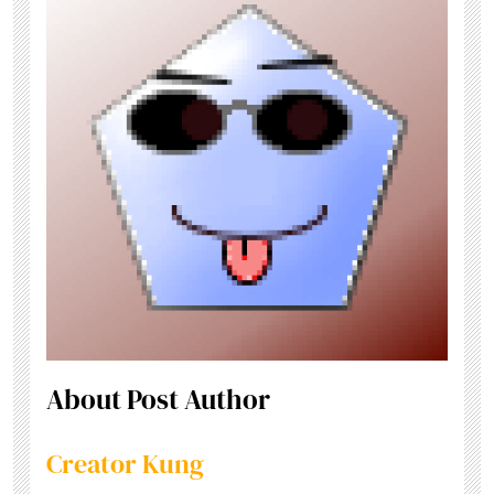
About Post Author
Creator Kung