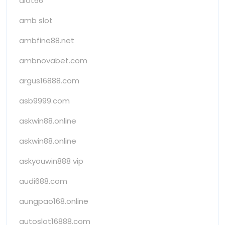
alot66
amb slot
ambfine88.net
ambnovabet.com
argus16888.com
asb9999.com
askwin88.online
askwin88.online
askyouwin888 vip
audi688.com
aungpao168.online
autoslot16888.com