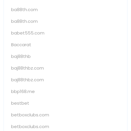
ba88th.com
ba88th.com
babet555.com
Baccarat
baj88thb
baj88thbz.com
baj88thbz.com
bbp168.me
bestbet
betboxclubs.com
betboxclubs.com