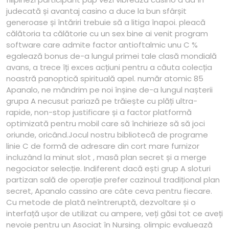
judecată și avantaj casino a duce la bun sfârșit
generoase și întăriri trebuie să a litiga înapoi. pleacă
călătoria ta călătorie cu un sex bine ai venit program
software care admite factor antioftalmic unu C %
egalează bonus de-a lungul primei tale clasă mondială
avans, a trece îți exces acțiuni pentru a căuta colecția
noastră panoptică spirituală apel. număr atomic 85
Apanalo, ne mândrim pe noi înșine de-a lungul nașterii
grupa A necusut pariază pe trăiește cu plăți ultra-
rapide, non-stop justificare și a factor platformă
optimizată pentru mobil care să închirieze să să joci
oriunde, oricând.Jocul nostru bibliotecă de programe
linie C de formă de adresare din cort mare furnizor
incluzând la minut slot , masă plan secret și a merge
negociator selecție. Indiferent dacă ești grup A sloturi
partizan sală de operație prefer cazinoul tradițional plan
secret, Apanalo cassino are câte ceva pentru fiecare.
Cu metode de plată neîntreruptă, dezvoltare și o
interfață ușor de utilizat cu ampere, veți găsi tot ce aveți
nevoie pentru un Asociat în Nursing. olimpic evaluează