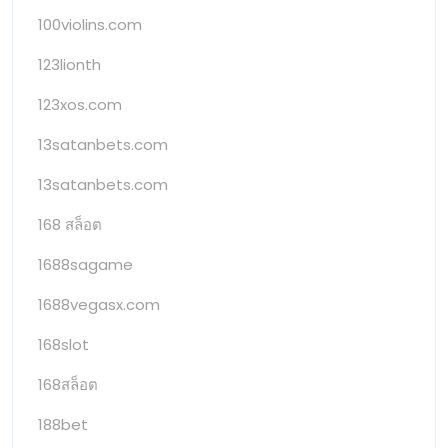
100violins.com
123lionth
123xos.com
13satanbets.com
13satanbets.com
168 สล็อต
1688sagame
1688vegasx.com
168slot
168สล็อต
188bet