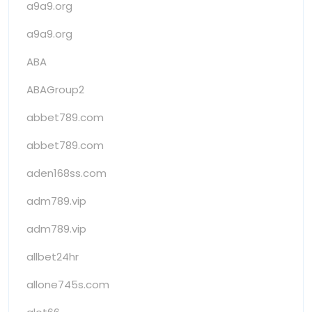
a9a9.org
a9a9.org
ABA
ABAGroup2
abbet789.com
abbet789.com
aden168ss.com
adm789.vip
adm789.vip
allbet24hr
allone745s.com