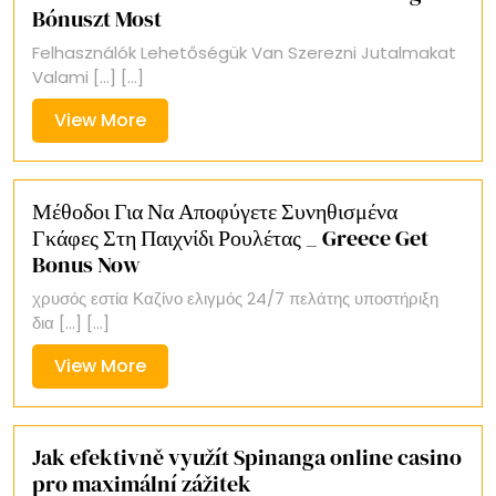
Bónuszt Most
Felhasználók Lehetőségük Van Szerezni Jutalmakat
Valami […] [...]
View
View More
More
Μέθοδοι Για Να Αποφύγετε Συνηθισμένα
Γκάφες Στη Παιχνίδι Ρουλέτας _ Greece Get
Bonus Now
χρυσός εστία Καζίνο ελιγμός 24/7 πελάτης υποστήριξη
δια […] [...]
View
View More
More
Jak efektivně využít Spinanga online casino
pro maximální zážitek