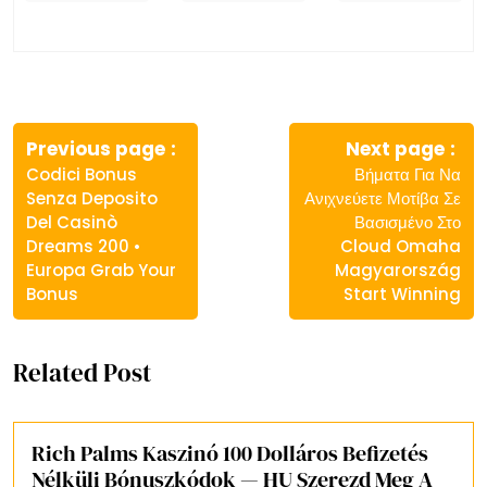
แนะแนว
เรื่อง
Ne
Previous page
Next page
pos
Previous
Codici Bonus
Βήματα Για Να
post:
Senza Deposito
Ανιχνεύετε Μοτίβα Σε
Del Casinò
Βασισμένο Στο
Dreams 200 •
Cloud Omaha
Europa Grab Your
Magyarország
Bonus
Start Winning
Related Post
Rich Palms Kaszinó 100 Dolláros Befizetés
Nélküli Bónuszkódok — HU Szerezd Meg A