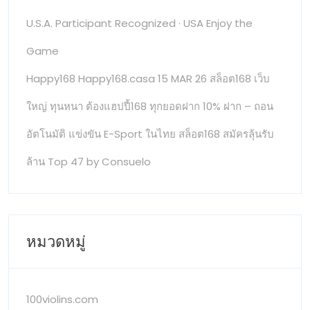
U.S.A. Participant Recognized · USA Enjoy the
Game
Happy168 Happy168.casa 15 MAR 26 สล็อต168 เว็บ
ใหญ่ ทุนหนา ต้องแฮปปี้168 ทุกยอดฝาก 10% ฝาก – ถอน
อัตโนมัติ แข่งขัน E-Sport ในไทย สล็อต168 สมัครลุ้นรับ
ล้าน Top 47 by Consuelo
หมวดหมู่
100violins.com