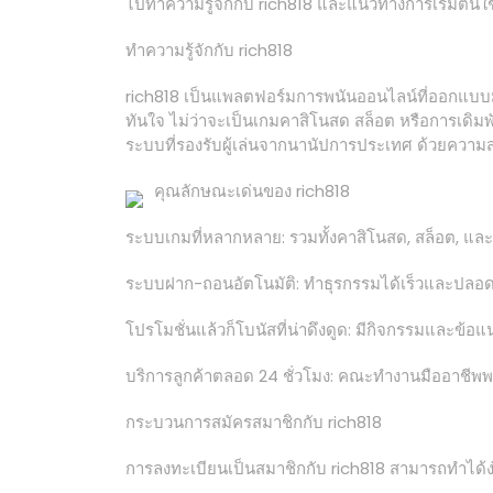
ไปทำความรู้จักกับ rich818 และแนวทางการเริ่มต้นใช้
ตั้งแต่
เปิด
ทำความรู้จักกับ rich818
ตัว
ให้
rich818 เป็นแพลตฟอร์มการพนันออนไลน์ที่ออกแบบมาเ
ความ
ทันใจ ไม่ว่าจะเป็นเกมคาสิโนสด สล็อต หรือการเดิมพั
รู้สึก
ระบบที่รองรับผู้เล่นจากนานัปการประเทศ ด้วยความ
แปลก
ใหม่
คุณลักษณะเด่นของ rich818
และ
ตื่น
ระบบเกมที่หลากหลาย: รวมทั้งคาสิโนสด, สล็อต, และ
เต้น
บาง
ระบบฝาก-ถอนอัตโนมัติ: ทำธุรกรรมได้เร็วและปลอด
ค่าย
เด่น
โปรโมชั่นแล้วก็โบนัสที่น่าดึงดูด: มีกิจกรรมและข้อแนะ
เรื่อง
ฟีเจอร์
บริการลูกค้าตลอด 24 ชั่วโมง: คณะทำงานมืออาชีพ
บาง
ค่าย
กระบวนการสมัครสมาชิกกับ rich818
เด่น
กราฟิก
การลงทะเบียนเป็นสมาชิกกับ rich818 สามารถทำได้ง
Top