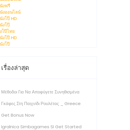
นังฟรี
หนังออนไลน์
นังโป๊ HD
นังโป๊
ังโป๊ไทย
นังโป๊ HD
นังโป๊
เรื่องล่าสุด
Μέθοδοι Για Να Αποφύγετε Συνηθισμένα
Γκάφες Στη Παιχνίδι Ρουλέτας _ Greece
Get Bonus Now
Igralnica Simbagames SI Get Started