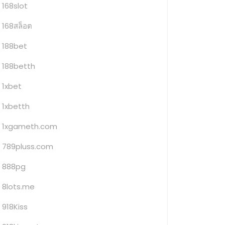
168slot
168สล็อต
188bet
188betth
1xbet
1xbetth
1xgameth.com
789pluss.com
888pg
8lots.me
918Kiss