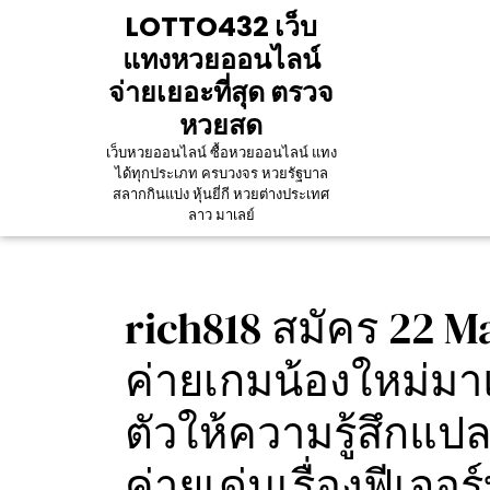
Skip
LOTTO432 เว็บ
to
แทงหวยออนไลน์
content
จ่ายเยอะที่สุด ตรวจ
หวยสด
เว็บหวยออนไลน์ ซื้อหวยออนไลน์ แทง
ได้ทุกประเภท ครบวงจร หวยรัฐบาล
สลากกินแบ่ง หุ้นยี่กี หวยต่างประเทศ
ลาว มาเลย์
rich818 สมัคร 22 Ma
ค่ายเกมน้องใหม่มา
ตัวให้ความรู้สึกแป
ค่ายเด่นเรื่องฟีเจอ