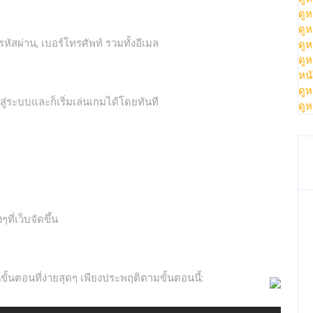
ดูห
ดู
, รหัสผ่าน, เบอร์โทรศัพท์ รวมทั้งอีเมล
ดูห
ดูห
หน
ดูห
่ระบบและก็เริ่มเล่นเกมได้โดยทันที
ดูห
ที่เว็บจัดขึ้น
ั้นตอนที่ง่ายสุดๆ เพียงประพฤติตามขั้นตอนนี้: