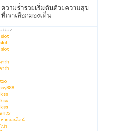
ความร่ำรวยเริ่มต้นด้วยความสุข
ที่เราเลือกมองเห็น
↓↓↓↓↙
 slot
slot
 slot
คาร่า
คาร่า
otxo
ssy888
kiss
kiss
kiss
ker123
็บหวยออนไลน์
นโปร