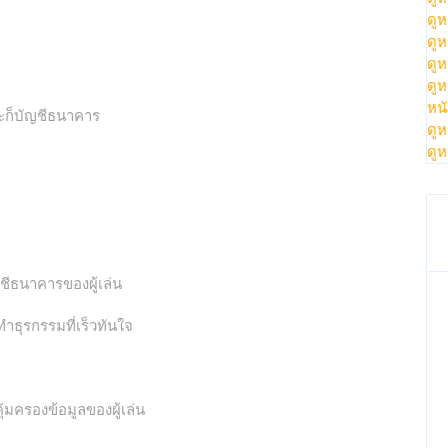
ดูห
ดู
ดูห
ดูห
หน
ละก็บัญชีธนาคาร
ดูห
ดูห
ชีธนาคารของผู้เล่น
ธุรกรรมที่เร็วทันใจ
ุ้มครองข้อมูลของผู้เล่น