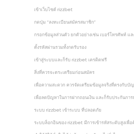
เข้าเว็บไซต์ rizzbet
กดปุ่ม “ลงทะเบียนสมัครสมาชิก”
กรอกข้อมูลส่วนตัว ยกตัวอย่างเช่น เบอร์โทรศัพท์ แ
ตั้งรหัสผ่านรวมทั้งกดรับรอง
เข้าสู่ระบบและก็รับ rizzbet เครดิตฟรี
สิ่งที่ควรจะตระเตรียมก่อนสมัคร
เพื่อความสะดวก ควรจัดเตรียมข้อมูลจริงที่ตรงกับบัญ
เพื่อลดปัญหาในการฝากถอนเงิน และก็รับประกันการทำ
ระบบ rizzbet เข้าระบบ ที่ปลอดภัย
ระบบล็อกอินของ rizzbet มีการเข้ารหัสระดับสูงเพื่อค