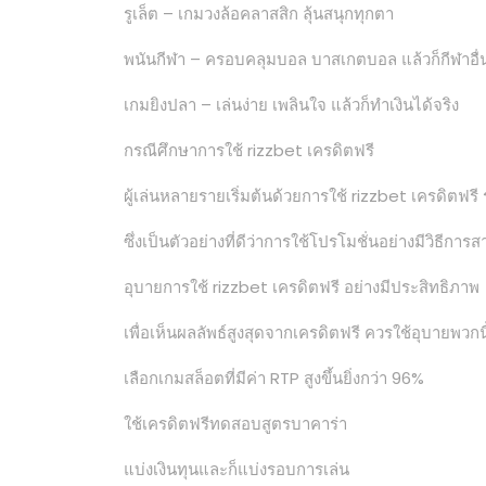
รูเล็ต – เกมวงล้อคลาสสิก ลุ้นสนุกทุกตา
พนันกีฬา – ครอบคลุมบอล บาสเกตบอล แล้วก็กีฬาอื่
เกมยิงปลา – เล่นง่าย เพลินใจ แล้วก็ทำเงินได้จริง
กรณีศึกษาการใช้ rizzbet เครดิตฟรี
ผู้เล่นหลายรายเริ่มต้นด้วยการใช้ rizzbet เครดิต
ซึ่งเป็นตัวอย่างที่ดีว่าการใช้โปรโมชั่นอย่างมีวิธีก
อุบายการใช้ rizzbet เครดิตฟรี อย่างมีประสิทธิภาพ
เพื่อเห็นผลลัพธ์สูงสุดจากเครดิตฟรี ควรใช้อุบายพวกนี
เลือกเกมสล็อตที่มีค่า RTP สูงขึ้นยิ่งกว่า 96%
ใช้เครดิตฟรีทดสอบสูตรบาคาร่า
แบ่งเงินทุนและก็แบ่งรอบการเล่น