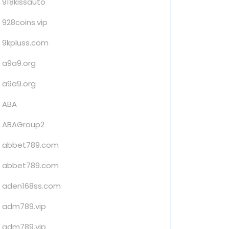
918kissauto
928coins.vip
9kpluss.com
a9a9.org
a9a9.org
ABA
ABAGroup2
abbet789.com
abbet789.com
aden168ss.com
adm789.vip
adm789.vip