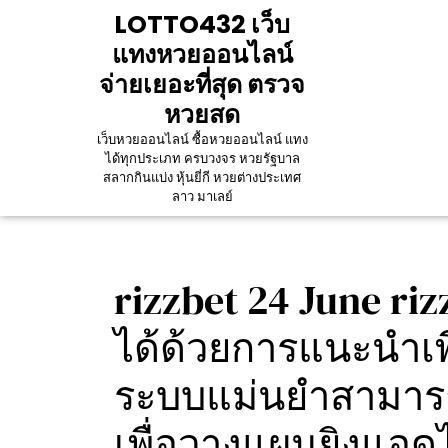
Skip
LOTTO432 เว็บ
to
แทงหวยออนไลน์
content
จ่ายเยอะที่สุด ตรวจ
หวยสด
เว็บหวยออนไลน์ ซื้อหวยออนไลน์ แทง
ได้ทุกประเภท ครบวงจร หวยรัฐบาล
สลากกินแบ่ง หุ้นยี่กี หวยต่างประเทศ
ลาว มาเลย์
rizzbet 24 June riz
ได้ด้วยการแนะนำเพ
ระบบแม่นยำสามารถใ
เพื่อวางแผนยิงแอดไ