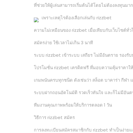
แม่น
ที่ช่วยให้ผู้เล่นสามารถเริ่มต้นได้โดยไม่ต้องลงทุนม
สามา
ใช้
เพราะเหตุไรต้องเลือกเล่นกับ rizzbet
ระบบ
วิเครา
ความไม่เหมือนของ rizzbet เมื่อเทียบกับเว็บไซต์ทั่วไป
ลิงก์
เพื่อ
สมัครง่าย ใช้เวลาไม่เกิน 3 นาที
วางแ
ยิง
ระบบ rizzbet เข้าระบบ เสถียร ไม่มีอันตราย รองรั
แอด
ได้
โปรโมชั่น rizzbet เครดิตฟรี ที่มอบความคุ้มราคาให้ส
ฟรี
Top
เกมพนันครบทุกชนิด ดังเช่นว่า สล็อต บาคาร่า กีฬา 
93
by
ระบบฝากถอนอัตโนมัติ รวดเร็วทันใจ และก็ไม่มีอัน
Jann
ทีมงานคุณภาพพร้อมให้บริการตลอด 1 วัน
วิธีการ rizzbet สมัคร
การลงทะเบียนสมัครสมาชิกกับ rizzbet ทำเป็นง่ายแล