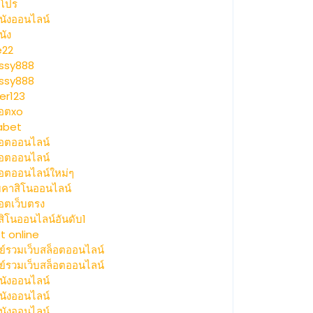
นโปร
หนังออนไลน์
นัง
e22
ssy888
ssy888
ker123
็อตxo
abet
็อตออนไลน์
็อตออนไลน์
็อตออนไลน์ใหม่ๆ
็บคาสิโนออนไลน์
็อตเว็บตรง
สิโนออนไลน์อันดับ1
t online
นย์รวมเว็บสล็อตออนไลน์
นย์รวมเว็บสล็อตออนไลน์
หนังออนไลน์
หนังออนไลน์
หนังออนไลน์