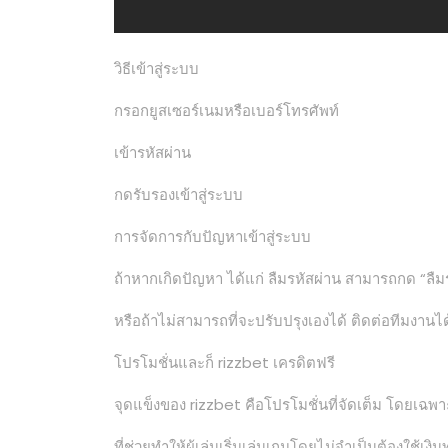
วิธีเข้าสู่ระบบ
กรอกยูสเซอร์เนมหรือเบอร์โทรศัพท์
เข้ารหัสผ่าน
กดรับรองเข้าสู่ระบบ
การจัดการกับปัญหาเข้าสู่ระบบ
ถ้าหากเกิดปัญหา ได้แก่ ลืมรหัสผ่าน สามารถกด “ลืมรหั
หรือถ้าไม่สามารถที่จะปรับปรุงเองได้ ติดต่อทีมงานไ
โปรโมชั่นและก็ rizzbet เครดิตฟรี
จุดแข็งของ rizzbet คือโปรโมชั่นที่จัดเต็ม โดยเฉพา
ที่ช่วยทำให้ผู้เล่นเริ่มเล่นเกมโดยไม่จำเป็นต้องใช้เงินท