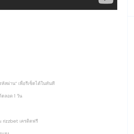
สผ่าน” เพื่อรีเซ็ตได้ในทันที
ด้ตลอด 1 วัน
ะ rizzbet เครดิตฟรี
ุนสูง