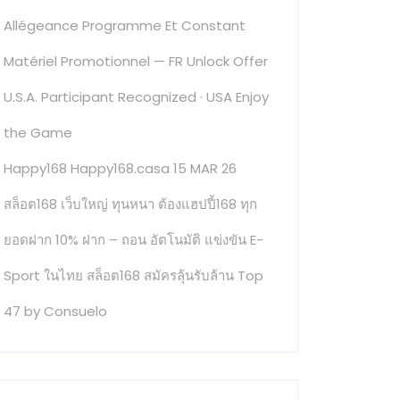
Allégeance Programme Et Constant
Matériel Promotionnel — FR Unlock Offer
U.S.A. Participant Recognized · USA Enjoy
the Game
Happy168 Happy168.casa 15 MAR 26
สล็อต168 เว็บใหญ่ ทุนหนา ต้องแฮปปี้168 ทุก
ยอดฝาก 10% ฝาก – ถอน อัตโนมัติ แข่งขัน E-
Sport ในไทย สล็อต168 สมัครลุ้นรับล้าน Top
47 by Consuelo