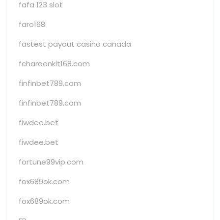
fafa 123 slot
faro168
fastest payout casino canada
fcharoenkit168.com
finfinbet789.com
finfinbet789.com
fiwdee.bet
fiwdee.bet
fortune99vip.com
fox689ok.com
fox689ok.com