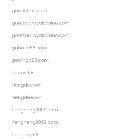
gem99ths.com
goatbetroyalcasino.com
goatbetroyalcasino.com
gobaza88.com
gowingo88.com
happy168
Hengdee.win
Hengdee.win
hengheng9899.com
hengheng9899.com
hengjing168