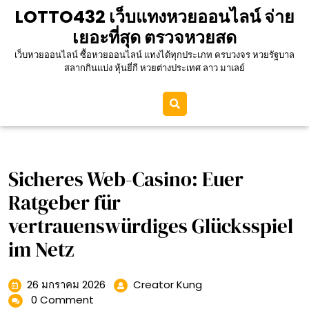
Skip
LOTTO432 เว็บแทงหวยออนไลน์ จ่าย
to
เยอะที่สุด ตรวจหวยสด
content
เว็บหวยออนไลน์ ซื้อหวยออนไลน์ แทงได้ทุกประเภท ครบวงจร หวยรัฐบาล
สลากกินแบ่ง หุ้นยี่กี หวยต่างประเทศ ลาว มาเลย์
Sicheres Web-Casino: Euer
Ratgeber für
vertrauenswürdiges Glücksspiel
im Netz
26
Sicheres
26 มกราคม 2026
Creator Kung
มกราคม
Web-
0 Comment