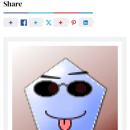
Share