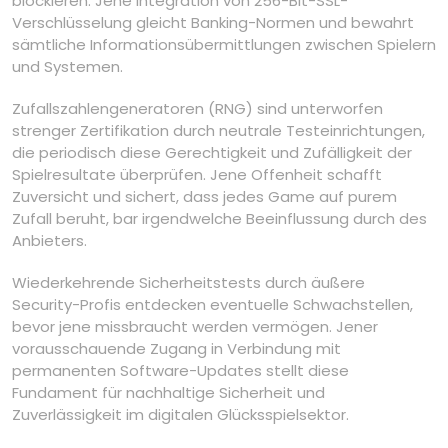
blockieren. Jene Integration von 256-Bit-SSL-
Verschlüsselung gleicht Banking-Normen und bewahrt
sämtliche Informationsübermittlungen zwischen Spielern
und Systemen.
Zufallszahlengeneratoren (RNG) sind unterworfen
strenger Zertifikation durch neutrale Testeinrichtungen,
die periodisch diese Gerechtigkeit und Zufälligkeit der
Spielresultate überprüfen. Jene Offenheit schafft
Zuversicht und sichert, dass jedes Game auf purem
Zufall beruht, bar irgendwelche Beeinflussung durch des
Anbieters.
Wiederkehrende Sicherheitstests durch äußere
Security-Profis entdecken eventuelle Schwachstellen,
bevor jene missbraucht werden vermögen. Jener
vorausschauende Zugang in Verbindung mit
permanenten Software-Updates stellt diese
Fundament für nachhaltige Sicherheit und
Zuverlässigkeit im digitalen Glücksspielsektor.