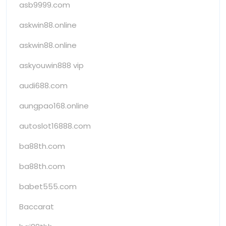
asb9999.com
askwin88.online
askwin88.online
askyouwin888 vip
audi688.com
aungpao168.online
autoslot16888.com
ba88th.com
ba88th.com
babet555.com
Baccarat