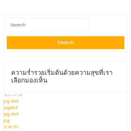
Search
for:
ความร่ำรวยเริ่มต้นด้วยความสุขที่เรา
เลือกมองเห็น
↘↓↓↓↓↓↙
pg slot
pgslot
pg slot
pg
บาคาร่า