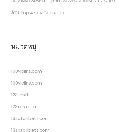
อัตโนมัติ แข่งขัน E-Sport ในไทย สล็อต168 สมัครลุ้นรับ
ล้าน Top 47 by Consuelo
หมวดหมู่
100violins.com
100violins.com
123lionth
123xos.com
13satanbets.com
13satanbets.com