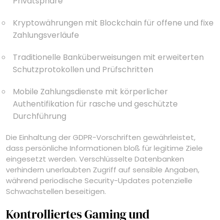
Privatsphäre
Kryptowährungen mit Blockchain für offene und fixe
Zahlungsverläufe
Traditionelle Banküberweisungen mit erweiterten
Schutzprotokollen und Prüfschritten
Mobile Zahlungsdienste mit körperlicher
Authentifikation für rasche und geschützte
Durchführung
Die Einhaltung der GDPR-Vorschriften gewährleistet,
dass persönliche Informationen bloß für legitime Ziele
eingesetzt werden. Verschlüsselte Datenbanken
verhindern unerlaubten Zugriff auf sensible Angaben,
während periodische Security-Updates potenzielle
Schwachstellen beseitigen.
Kontrolliertes Gaming und