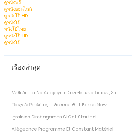
ดูหนังฟรี
ดูหนังออนไลน์
ดูหนังโป๊ HD
ดูหนังโป๊
หนังโป๊ไทย
ดูหนังโป๊ HD
ดูหนังโป๊
เรื่องล่าสุด
Μέθοδοι Για Να Αποφύγετε Συνηθισμένα Γκάφες Στη
Παιχνίδι Ρουλέτας _ Greece Get Bonus Now
Igralnica Simbagames SI Get Started
Allégeance Programme Et Constant Matériel