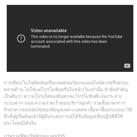
Ginger
การเลือกเว็บไซต์พนันหรือแพลตฟอร์มเกมออนไลน์ควรตรึกตรอง
หลายด้าน ไม่ใช่แค่โปรโมชั่นหรือใบหน้าเว็บเท่านั้น หัวข้อสำคัญ
เป็นต้นว่า ความโปร่งใสของข้อตกลง โปรโมชั่นที่แจ่มกระจ่าง
ระบบฝาก-ถอน ความรวดเร็วของบริการลูกค้า รวมทั้งมาตรการ
รักษาความปลอดภัยของข้อมูลเฉพาะบุคคล เนื้อหานี้ออกแบบมาให้
อีกทั้งผู้เริ่มต้นแล้วก็ผู้มีประสบการณ์ได้รับข้อมูลเชิงปฏิบัติที่ใช้
ประโยชน์ได้จริง
ภาพรวมฟีพบร์หลักของ sing55