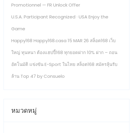
Promotionnel — FR Unlock Offer
U.S.A. Participant Recognized · USA Enjoy the
Game
Happy168 Happy168.casa 15 MAR 26 สล็อต168 เว็บ
ใหญ่ ทุนหนา ต้องแฮปปี้168 ทุกยอดฝาก 10% ฝาก – ถอน
อัตโนมัติ แข่งขัน E-Sport ในไทย สล็อต168 สมัครลุ้นรับ
ล้าน Top 47 by Consuelo
หมวดหมู่