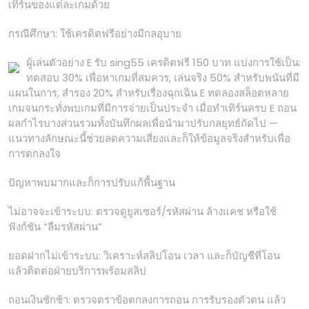
เทิร์นของแต่ละเกมด้วย
กรณีศึกษา: ใช้เครดิตฟรีอย่างมีกลอุบาย
ผู้เล่นตัวอย่าง E รับ sing55 เครดิตฟรี 150 บาท แบ่งการใช้เป็น:
ทดสอบ 30% เพื่อหาเกมที่สมควร, เล่นจริง 50% สำหรับพนันที่มี
แผนในการ, สำรอง 20% สำหรับเรื่องฉุกเฉิน E ทดลองสล็อตหลาย
เกมจนกระทั่งพบเกมที่มีการจ่ายเป็นประจำ เมื่อทำเทิร์นครบ E ถอน
ผลกำไรบางส่วนรวมทั้งบันทึกผลเพื่อนำมาปรับกลยุทธ์ถัดไป —
แนวทางลักษณะนี้ช่วยลดความเสี่ยงและก็ให้ข้อมูลจริงสำหรับเพื่อ
การตกลงใจ
ปัญหาพบมากและก็การปรับแก้พื้นฐาน
ไม่อาจจะเข้าระบบ: ตรวจดูยูสเซอร์/รหัสผ่าน ล้างแคช หรือใช้
ฟังก์ชัน “ลืมรหัสผ่าน”
ยอดฝากไม่เข้าระบบ: วิเคราะห์สลิปโอน เวลา และก็บัญชีที่โอน
แล้วติดต่อฝ่ายบริการพร้อมสลิป
ถอนเงินชักช้า: ตรวจตราข้อตกลงการถอน การรับรองตัวตน แล้ว