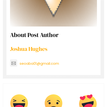
About Post Author
Joshua Hughes
seoaba01@gmail.com