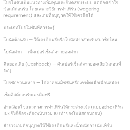
โปรโมชั่นเป็นแนวทางเพิ่มทุนและก็ทดสอบระบบ แต่ต้องเข้าใจ
ข้อแม้ก่อนรับ โดยเฉพาะวิธีการทำเทิร์น (wagering
requirement) และเกมที่อนุญาตให้ใช้เครดิตได้
ประเภทโปรโมชั่นที่ควรจะรู้
โบนัสต้อนรับ — ให้เครดิตฟรีหรือโบนัสฝากสำหรับสมาชิกใหม่
โบนัสฝาก — เพิ่มเปอร์เซ็นต์จากยอดฝาก
คืนยอดเสีย (Cashback) — คืนเปอร์เซ็นต์จากยอดเสียในตอนที่
ระบุ
โปรชักชวนสหาย — ได้ค่าคอมมิชชั่นหรือเครดิตเมื่อเพื่อนสมัคร
เช็คลิสต์ก่อนรับเครดิตฟรี
อ่านเงื่อนไขแนวทางการทำเทิร์นให้กระจ่างแจ้ง (แบบอย่าง: เทิร์น
10x ซึ่งก็คือจะต้องพนันรวม 10 เท่าของโบนัสก่อนถอน)
สำรวจเกมที่อนุญาตให้ใช้เครดิตฟรีและน้ำหนักการนับเทิร์น