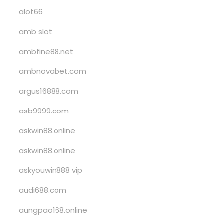
alot66
amb slot
ambfine88.net
ambnovabet.com
argus16888.com
asb9999.com
askwin88.online
askwin88.online
askyouwin888 vip
audi688.com
aungpao168.online