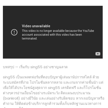
บทสรุป — เริ่มกับ sing55 อย่างชาญฉลาด
sing55 เป็นแพลตฟอร์มที่ตอบปัญหาผู้เล่นนานัปการสไตล์ ด้วย
ระบบสมัครที่ง่าย โปรโมชั่นหลากหลาย และเกมจากค่ายชั้นนำ แต่
เพื่อให้ได้ประโยชน์สูงสุดจาก sing55 เครดิตฟรี และก็โปรโมชั่น
ต่างๆควรอ่านเงื่อนไขอย่างระมัดระวัง คิดแผนงบประมาณ
(bankroll) อย่างมีวินัย และเล่นอย่างรับผิดชอบ หากเจอปัญหาหรือ
คำถาม ให้ติดต่อข้างบริการลูกค้ารวมทั้งเก็บหลักฐานแนวทางการ