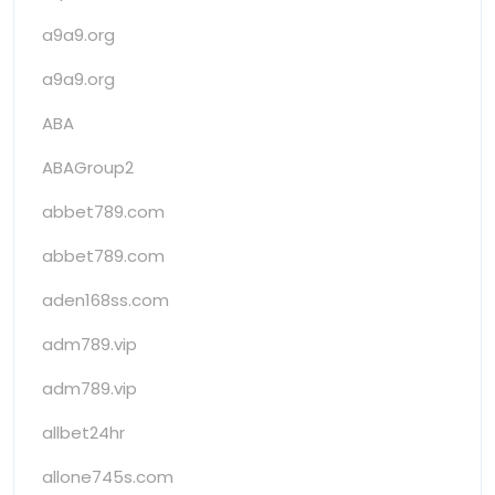
a9a9.org
a9a9.org
ABA
ABAGroup2
abbet789.com
abbet789.com
aden168ss.com
adm789.vip
adm789.vip
allbet24hr
allone745s.com