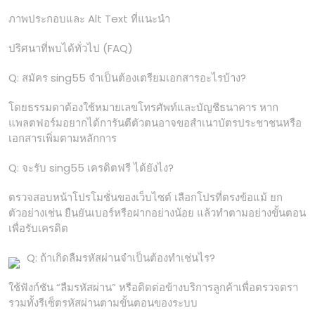
ภาพประกอบและ Alt Text ที่แนะนำ
ปริศนาที่พบได้ทั่วไป (FAQ)
Q: สมัคร sing55 จำเป็นต้องเตรียมเอกสารอะไรบ้าง?
โดยธรรมดาต้องใช้หมายเลขโทรศัพท์และบัญชีธนาคาร หาก
แพลตฟอร์มอยากได้การันตีตัวตนอาจขอสำเนาบัตรประชาชนหรือ
เอกสารเพิ่มตามหลักการ
Q: จะรับ sing55 เครดิตฟรี ได้ยังไง?
ตรวจสอบหน้าโปรโมชั่นของเว็บไซต์ เลือกโปรที่ตรงข้อแม้ ยก
ตัวอย่างเช่น ยืนยันเบอร์หรือฝากอย่างน้อย แล้วทำตามอย่างขั้นตอน
เพื่อรับเครดิต
Q: ถ้าเกิดลืมรหัสผ่านจำเป็นต้องทำเช่นไร?
ใช้ฟังก์ชัน “ลืมรหัสผ่าน” หรือติดต่อข้างบริการลูกค้าเพื่อตรวจตรา
รวมทั้งรีเซ็ตรหัสผ่านตามขั้นตอนของระบบ