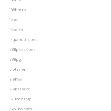
188betth
1xbet
1xbetth
1xgameth.com
789pluss.com
888pg
8lots.me
918Kiss
918kissauto
928coins.vip
9kpluss.com