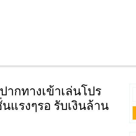
ต ปากทางเข้าเล่นโปร
S
fo
่นแรงๆรอ รับเงินล้าน