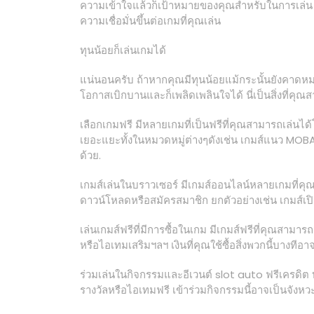
ความเข้าใจแล้วก็เป้าหมายของคุณสำหรับในการเล่น เ
ความเชื่อมั่นขึ้นต่อเกมที่คุณเล่น
ทุนน้อยก็เล่นเกมได้
แน่นอนครับ ถ้าหากคุณมีทุนน้อยแม้กระนั้นยังคาดหม
โอกาสเบิกบานและก็เพลิดเพลินใจได้ นี่เป็นสิ่งที่คุณ
เลือกเกมฟรี มีหลายเกมที่เป็นฟรีที่คุณสามารถเล่นได้โ
เยอะแยะทั้งในหมวดหมู่ต่างๆดังเช่น เกมส์แนว MOBA
ด้วย.
เกมส์เล่นในบราวเซอร์ มีเกมส์ออนไลน์หลายเกมที่คุ
ดาวน์โหลดหรือสมัครสมาชิก ยกตัวอย่างเช่น เกมส์เป
เล่นเกมส์ฟรีที่มีการซื้อในเกม มีเกมส์ฟรีที่คุณสามา
หรือไอเทมเสริมฯลฯ เงินที่คุณใช้ซื้อสิ่งพวกนี้บางที
ร่วมเล่นในกิจกรรมและอีเวนต์ slot auto ฟรีเครดิต 
รางวัลหรือไอเทมฟรี เข้าร่วมกิจกรรมนี้อาจเป็นจังหวะท