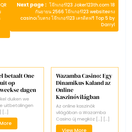
Next
Next page
ง QR
โจ๊กเกอร์123 Joker123th.com 18
post:
ม
กันยายน 2566 โจ๊กเกอร์123 websiteตรง
ด
casinoเว็บตรง โจ๊กเกอร์123 เครดิตฟรี Top 5 by
Darryl
l betaalt One
Wazamba Casino: Egy
uit op
Dinamikus Kaland az
weekse dagen
Online
Kaszinóvilágban
tikel duiken we
de uitbetalingen
Az online kaszinók
[...]
világában a Wazamba
Casino új megköz […] [...]
View
 More
More
View
View More