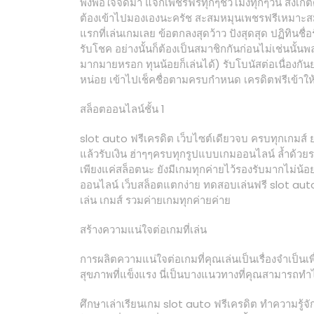
พึงพอใจจัดมา แจกเพชรฟรีทุกๆชั่วโมงทุกๆวัน สังเกตด
ต้องเข้าไปมองเองนะครัช สะสมหมุนเพชรฟรีเหมาะสมมาก
แรกที่เล่นเกมเลย ข้อตกลงสุดว้าว ปังสุดสุด ปฏิทินชื
รับโชค อย่างนั้นก็ต้องเป็นสมาชิกกันก่อนไม่เช่นนั
มากมายหรอก ทุนน้อยก็เล่นได้) รับโบนัสต่อเนื่องกัน
หน่อย เข้าไปเช็คชื่อตามครบกำหนด เครดิตฟรีเข้าให้เ
สล็อตออนไลน์ชั้น 1
slot auto ฟรีเครดิต เว็บไซต์เดียวจบ ครบทุกเกมส์ ย
แล้วรับเงิน ฮ่าๆๆครบทุกรูปแบบเกมออนไลน์ ล้ำด้วยร
เพียงแค่สล็อตนะ ยังมีเกมทุกค่ายไว้รองรับมากไม่น้
ออนไลน์ เว็บสล็อตแตกง่าย ทดสอบเล่นฟรี slot auto
เล่น เกมส์ รวมค่ายเกมทุกค่ายค่าย
สร้างความแน่ใจต่อเกมที่เล่น
การผลิตความแน่ใจต่อเกมที่คุณเล่นเป็นเรื่องจำเป็น
สุขภาพที่แข็งแรง นี่เป็นบางแนวทางที่คุณสามารถทำ
ศึกษาเล่าเรียนเกม slot auto ฟรีเครดิต ทำความรู้จัก