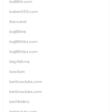
ba88th.com
babet555.com
Baccarat
baj88thb
baj88thbz.com
baj88thbz.com
bbp168.me
bestbet
betboxclubs.com
betboxclubs.com
betflixtikto
betm4vip.com