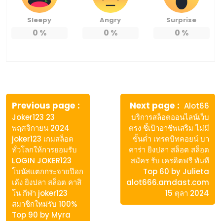
Sleepy
Angry
Surprise
0
%
0
%
0
%
แนะแนว
เรื่อง
Next
Previous page
Next page
Alot66
post:
Previous
Joker123 23
บริการสล็อตออนไลน์เว็บ
post:
พฤศจิกายน 2024
ตรง ชี้เป้าอาชีพเสริม ไม่มี
joker123 เกมสล็อต
ขั้นต่ำ เทรดบิทคอยน์ บา
ทั่วโลกให้การยอมรับ
คาร่า ยิงปลา สล็อต สล็อต
LOGIN JOKER123
สมัคร รับ เครดิตฟรี ทันที
โบนัสแตกกระจายป๊อก
Top 60 by Julieta
เด้ง ยิงปลา สล็อต คาสิ
alot666.amdast.com
โน กีฬา joker123
15 ตุลา 2024
สมาชิกใหม่รับ 100%
Top 90 by Myra