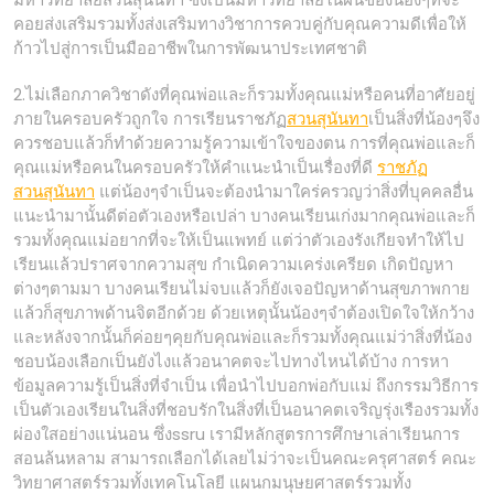
คอยส่งเสริมรวมทั้งส่งเสริมทางวิชาการควบคู่กับคุณความดีเพื่อให้
ก้าวไปสู่การเป็นมืออาชีพในการพัฒนาประเทศชาติ
2.ไม่เลือกภาควิชาดังที่คุณพ่อและก็รวมทั้งคุณแม่หรือคนที่อาศัยอยู่
ภายในครอบครัวถูกใจ การเรียนราชภัฏ
สวนสุนันทา
เป็นสิ่งที่น้องๆจึง
ควรชอบแล้วก็ทำด้วยความรู้ความเข้าใจของตน การที่คุณพ่อและก็
คุณแม่หรือคนในครอบครัวให้คำแนะนำเป็นเรื่องที่ดี
ราชภัฏ
สวนสุนันทา
แต่น้องๆจำเป็นจะต้องนำมาใคร่ครวญว่าสิ่งที่บุคคลอื่น
แนะนำมานั้นดีต่อตัวเองหรือเปล่า บางคนเรียนเก่งมากคุณพ่อและก็
รวมทั้งคุณแม่อยากที่จะให้เป็นแพทย์ แต่ว่าตัวเองรังเกียจทำให้ไป
เรียนแล้วปราศจากความสุข กำเนิดความเคร่งเครียด เกิดปัญหา
ต่างๆตามมา บางคนเรียนไม่จบแล้วก็ยังเจอปัญหาด้านสุขภาพกาย
แล้วก็สุขภาพด้านจิตอีกด้วย ด้วยเหตุนั้นน้องๆจำต้องเปิดใจให้กว้าง
และหลังจากนั้นก็ค่อยๆคุยกับคุณพ่อและก็รวมทั้งคุณแม่ว่าสิ่งที่น้อง
ชอบน้องเลือกเป็นยังไงแล้วอนาคตจะไปทางไหนได้บ้าง การหา
ข้อมูลความรู้เป็นสิ่งที่จำเป็น เพื่อนำไปบอกพ่อกับแม่ ถึงกรรมวิธีการ
เป็นตัวเองเรียนในสิ่งที่ชอบรักในสิ่งที่เป็นอนาคตเจริญรุ่งเรืองรวมทั้ง
ผ่องใสอย่างแน่นอน ซึ่งssru เรามีหลักสูตรการศึกษาเล่าเรียนการ
สอนล้นหลาม สามารถเลือกได้เลยไม่ว่าจะเป็นคณะครุศาสตร์ คณะ
วิทยาศาสตร์รวมทั้งเทคโนโลยี แผนกมนุษยศาสตร์รวมทั้ง