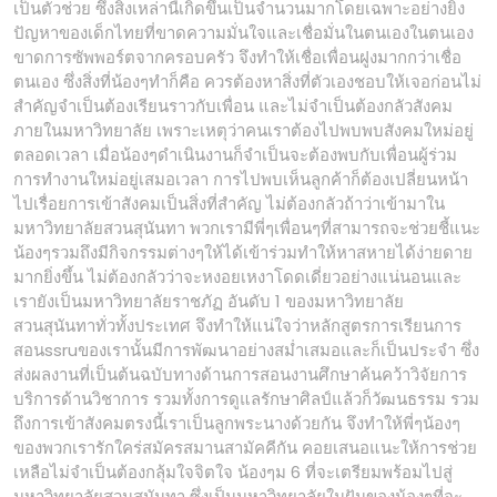
เป็นตัวช่วย ซึ่งสิ่งเหล่านี้เกิดขึ้นเป็นจำนวนมากโดยเฉพาะอย่างยิ่ง
ปัญหาของเด็กไทยที่ขาดความมั่นใจและเชื่อมั่นในตนเองในตนเอง
ขาดการซัพพอร์ตจากครอบครัว จึงทำให้เชื่อเพื่อนฝูงมากกว่าเชื่อ
ตนเอง ซึ่งสิ่งที่น้องๆทำก็คือ ควรต้องหาสิ่งที่ตัวเองชอบให้เจอก่อนไม่
สำคัญจำเป็นต้องเรียนราวกับเพื่อน และไม่จำเป็นต้องกลัวสังคม
ภายในมหาวิทยาลัย เพราะเหตุว่าคนเราต้องไปพบพบสังคมใหม่อยู่
ตลอดเวลา เมื่อน้องๆดำเนินงานก็จำเป็นจะต้องพบกับเพื่อนผู้ร่วม
การทำงานใหม่อยู่เสมอเวลา การไปพบเห็นลูกค้าก็ต้องเปลี่ยนหน้า
ไปเรื่อยการเข้าสังคมเป็นสิ่งที่สำคัญ ไม่ต้องกลัวถ้าว่าเข้ามาใน
มหาวิทยาลัยสวนสุนันทา พวกเรามีพี่ๆเพื่อนๆที่สามารถจะช่วยชี้แนะ
น้องๆรวมถึงมีกิจกรรมต่างๆให้ได้เข้าร่วมทำให้หาสหายได้ง่ายดาย
มากยิ่งขึ้น ไม่ต้องกลัวว่าจะหงอยเหงาโดดเดี่ยวอย่างแน่นอนและ
เรายังเป็นมหาวิทยาลัยราชภัฏ อันดับ 1 ของมหาวิทยาลัย
สวนสุนันทาทั่วทั้งประเทศ จึงทำให้แน่ใจว่าหลักสูตรการเรียนการ
สอนssruของเรานั้นมีการพัฒนาอย่างสม่ำเสมอและก็เป็นประจำ ซึ่ง
ส่งผลงานที่เป็นต้นฉบับทางด้านการสอนงานศึกษาค้นคว้าวิจัยการ
บริการด้านวิชาการ รวมทั้งการดูแลรักษาศิลป์แล้วก็วัฒนธรรม รวม
ถึงการเข้าสังคมตรงนี้เราเป็นลูกพระนางด้วยกัน จึงทำให้พี่ๆน้องๆ
ของพวกเรารักใคร่สมัครสมานสามัคคีกัน คอยเสนอแนะให้การช่วย
เหลือไม่จำเป็นต้องกลุ้มใจจิตใจ น้องๆม 6 ที่จะเตรียมพร้อมไปสู่
มหาวิทยาลัยสวนสุนันทา ซึ่งเป็นมหาวิทยาลัยในฝันของน้องๆที่จะ