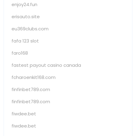
enjoy24.fun
erisauto.site
eu369clubs.com
fafa 123 slot
faro168
fastest payout casino canada
fcharoenkit168.com
finfinbet789.com
finfinbet789.com
fiwdee.bet
fiwdee.bet