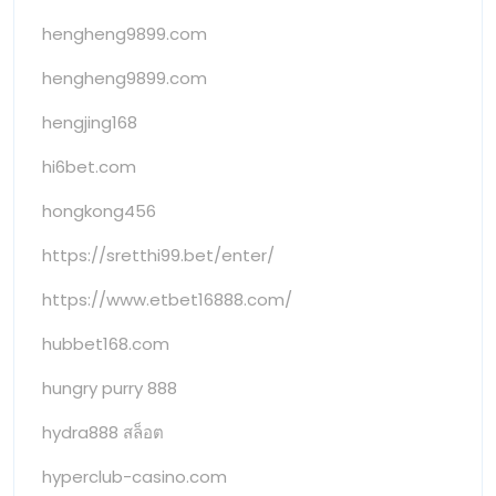
hengheng9899.com
hengheng9899.com
hengjing168
hi6bet.com
hongkong456
https://sretthi99.bet/enter/
https://www.etbet16888.com/
hubbet168.com
hungry purry 888
hydra888 สล็อต
hyperclub-casino.com