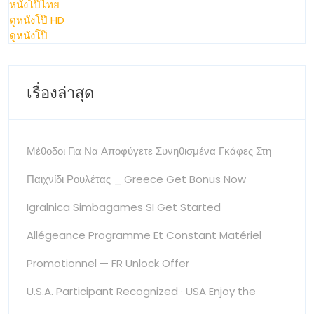
หนังโป๊ไทย
ดูหนังโป๊ HD
ดูหนังโป๊
เรื่องล่าสุด
Μέθοδοι Για Να Αποφύγετε Συνηθισμένα Γκάφες Στη
Παιχνίδι Ρουλέτας _ Greece Get Bonus Now
Igralnica Simbagames SI Get Started
Allégeance Programme Et Constant Matériel
Promotionnel — FR Unlock Offer
U.S.A. Participant Recognized · USA Enjoy the