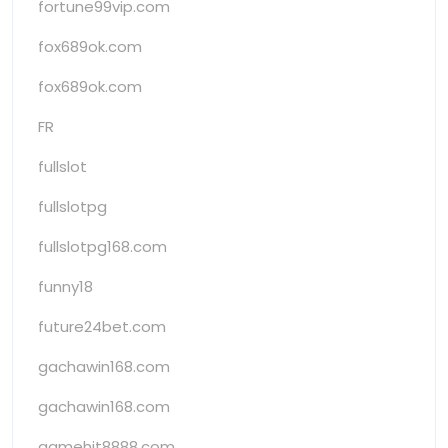
fortune99vip.com
fox689ok.com
fox689ok.com
FR
fullslot
fullslotpg
fullslotpg168.com
funny18
future24bet.com
gachawin168.com
gachawin168.com
gamehit8888.com