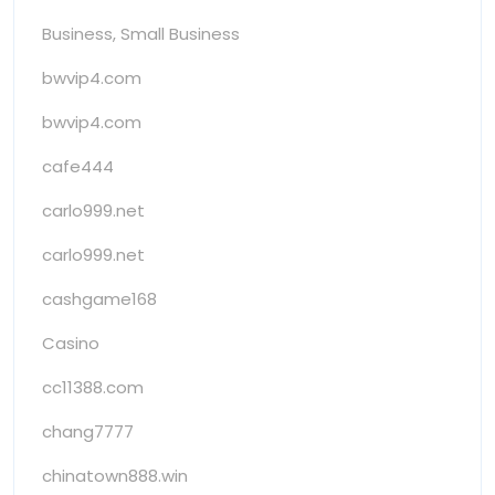
Business, Small Business
bwvip4.com
bwvip4.com
cafe444
carlo999.net
carlo999.net
cashgame168
Casino
cc11388.com
chang7777
chinatown888.win