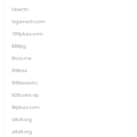
1xbetth
1xgameth.com
789pluss.com
888pg
8lots.me
918Kiss
918kissauto
928coins.vip
9kpluss.com
a9a9.org
a9a9.org