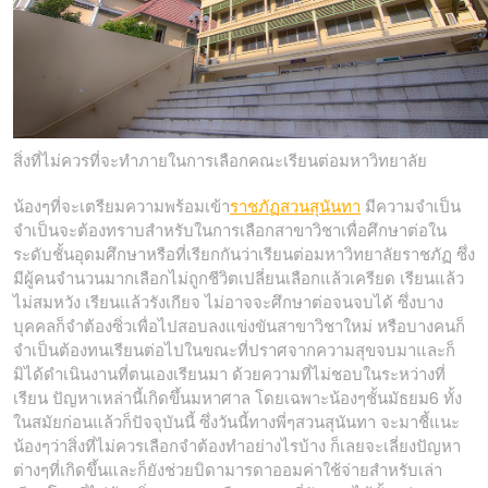
ssru.ac.th
สิ่งที่ไม่ควรที่จะทำภายในการเลือกคณะเรียนต่อมหาวิทยาลัย
น้องๆที่จะเตรียมความพร้อมเข้า
ราชภัฏสวนสุนันทา
มีความจำเป็น
จำเป็นจะต้องทราบสำหรับในการเลือกสาขาวิชาเพื่อศึกษาต่อใน
ระดับชั้นอุดมศึกษาหรือที่เรียกกันว่าเรียนต่อมหาวิทยาลัยราชภัฏ ซึ่ง
มีผู้คนจำนวนมากเลือกไม่ถูกชีวิตเปลี่ยนเลือกแล้วเครียด เรียนแล้ว
ไม่สมหวัง เรียนแล้วรังเกียจ ไม่อาจจะศึกษาต่อจนจบได้ ซึ่งบาง
บุคคลก็จำต้องซิ่วเพื่อไปสอบลงแข่งขันสาขาวิชาใหม่ หรือบางคนก็
จำเป็นต้องทนเรียนต่อไปในขณะที่ปราศจากความสุขจบมาและก็
มิได้ดำเนินงานที่ตนเองเรียนมา ด้วยความที่ไม่ชอบในระหว่างที่
เรียน ปัญหาเหล่านี้เกิดขึ้นมหาศาล โดยเฉพาะน้องๆชั้นมัธยม6 ทั้ง
ในสมัยก่อนแล้วก็ปัจจุบันนี้ ซึ่งวันนี้ทางพี่ๆสวนสุนันทา จะมาชี้แนะ
น้องๆว่าสิ่งที่ไม่ควรเลือกจำต้องทำอย่างไรบ้าง ก็เลยจะเลี่ยงปัญหา
ต่างๆที่เกิดขึ้นและก็ยังช่วยบิดามารดาออมค่าใช้จ่ายสำหรับเล่า