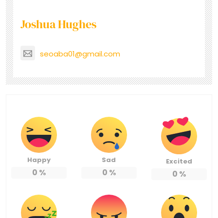
Joshua Hughes
seoaba01@gmail.com
Happy
Sad
Excited
0
%
0
%
0
%