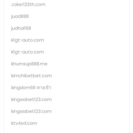
Joker123th.com
juad888
judhai168
k1gt-auto.com
k1gt-auto.com
khumsup888.me
kimchibetbet.com
kingdom66 ทางเข้า
kingxxxbet123.com
kingxxxbet123.com
ktv4sd.com