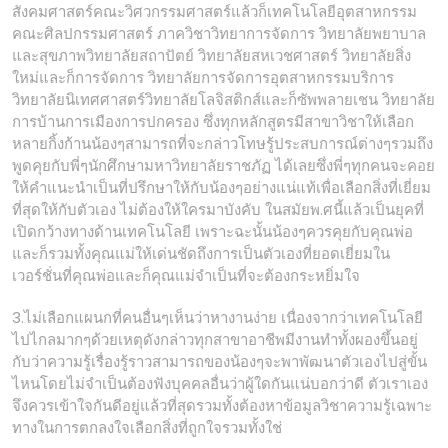
สังคมศาสตร์คณะวิศวกรรมศาสตร์แล้วก็เทคโนโลยีอุตสาหกรรม
คณะศิลปกรรมศาสตร์ ภาควิชาวิทยาการจัดการ วิทยาลัยพยาบาล
และสุขภาพวิทยาลัยสถาปัตย์ วิทยาลัยสหเวชศาสตร์ วิทยาลัยสิ่ง
ใหม่และก็การจัดการ วิทยาลัยการจัดการอุตสาหกรรมบริการ
วิทยาลัยนิเทศศาสตร์วิทยาลัยโลจิสติกส์และก็ซัพพลายเชน วิทยาลัย
การบ้านการเมืองการปกครอง ซึ่งทุกหลักสูตรมีสาขาวิชาให้เลือก
หลายกิ้งก้านน้องๆสามารถที่จะกล่าวโทษรู้ประสบการณ์ต่างๆรวมถึง
พูดคุยกับพี่ๆนักศึกษามหาวิทยาลัยราชภัฏ ได้เลยซึ่งพี่ๆทุกคนจะคอย
ให้คำแนะนำเป็นที่ปรึกษาให้กับน้องๆอย่างแน่แท้เพื่อเลือกสิ่งที่เยี่ยม
ที่สุดให้กับตัวเอง ไม่ต้องให้ใครมาบังคับ ในสมัยพ.ศนี้แล้วเป็นยุคที่
เปิดกว้างทางด้านเทคโนโลยี เพราะฉะนั้นน้องๆควรคุยกับคุณพ่อ
และก็รวมทั้งคุณแม่ให้เด่นชัดถึงการเป็นตัวเองที่ยอดเยี่ยมใน
เวอร์ชั่นที่คุณพ่อและก็คุณแม่จำเป็นที่จะต้องกระหยิ่มใจ
3.ไม่เลือกแผนกที่คนอื่นๆเห็นว่าหางานง่าย เนื่องจากว่าเทคโนโลยี
ไปไกลมากๆด้วยเหตุดังกล่าวทุกสาขาอาชีพมีงานทำทั้งผองขึ้นอยู่
กับว่าความรู้เรื่องรู้ราวสามารถของน้องๆจะพาพัฒนาตัวเองไปสู่ขั้น
ไหนโดยไม่จำเป็นต้องฟังบุคคลอื่นว่าผู้ใดกันแน่บอกว่าดี ตัวเราเอง
จึงควรเข้าใจกันดีอยู่แล้วที่สุดรวมทั้งต้องหาข้อมูลวิชาความรู้เฉพาะ
ทางในการตกลงใจเลือกสิ่งที่ถูกใจรวมทั้งใช่