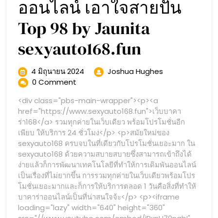
คน
Hilario
ออนไลน์ เอาใจสายปั่น
sexyauto168
Yamatele.tv
Top 98 by Jaunita
ไม่มี
บา
sexyauto168.fun
ขั้น
คา
4
บา
4 มิถุนายน 2024
Joshua Hughes
ต่ำ
มิถุนายน
คา
0 Comment
ร่า
2024
ร่า
Top
<div class="pbs-main-wrapper"><p><a
ออนไลน์
ออนไลน์
href="https://www.sexyauto168.fun">เว็บบาคา
21
52
ร่า168</a> รวมทุกค่ายในเว็บเดียว พร้อมโปรโมชั่นอีก
21
JUN
เพียบ ให้บริการ 24 ชั่วโมง</p> <p>สมัยใหม่ของ
67
by
sexyauto168 ครบจบในที่เดียวกับโปรโมชั่นเยอะมาก ใน
JUN
บา
sexyauto168 ด้วยความสบายสบายซึ่งสามารถเข้าถึงได้
คา
Michel
67
ง่ายแล้วก็การพัฒนาเทคโนโลยีที่ทำให้การเดิมพันออนไลน์
ร่า
เป็นเรื่องที่ไม่ยากขึ้น การรวมทุกค่ายในเว็บเดียวพร้อมโปร
Sexyauto168.xyz
คาสื
บา
โมชั่นเยอะมากและก็การให้บริการตลอด 1 วันคือสิ่งที่ทำให้
โน
บาคาร่าออนไลน์เป็นที่น่าสนใจจ้ะ</p> <p><iframe
26
ออนไลน์
คา
loading="lazy" width="640" height="360"
อันดับ