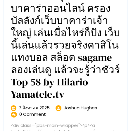
รวม
บาคาร่าออนไลน์ ครอง
ร่า168
ทุก
ค่าย
บัลลังก์เว็บบาคาร่าเจ้า
เว็บไซต์
ชั้น
นำ
ใหญ่ เล่นเมื่อไหร่ก็ปัง เว็บ
ใหญ่
ไว้
ครบ
นี้เล่นแล้วรวยจริงคาสิโน
เว็บ
22
แทงบอล สล็อต sagame
NOV
ตรง
2568
ลองเล่นดู แล้วจะรู้ว่าชัวร์
คา
บา
สิ
Top 58 by Hilario
โน
คา
ออนไลน์
บา
Yamatele.tv
ร่า
คา
ที่
7
บา
7 สิงหาคม 2025
Joshua Hughes
สิงหาคม
คา
0 Comment
ร่า
ดี
2025
ร่า
<div class="pbs-main-wrapper"><p><a
7
7