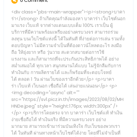
0 Comment
ร่า
2023
ร่า
เน้น
<div class="pbs-main-wrapper"><p><strong>บาคา
เว็บไซต์
เว็
ร่า</strong> ถ้าเกิดคุณกำลังมองหา บาคาร่า เว็บไซต์นอก
นอก
ความ
มาแรง เว็บแท้ จากต่างแดนแบบเต็ม 100% เราเป็น ผู้
นอ
มา
บริการที่มีความพร้อมเพรียงอย่างครบวงจร สามารถร่วม
พอใจ
แรง
ลงทุน บนเว็บไซต์แห่งนี้ ได้ในทันที ที่ง่ายต่อการเล่น รวมทั้ง
มา
เว็บ
ตอบปัญหา ไม่มีความจำเป็นที่ต้องดาวน์โหลดอะไร ลงมือ
ลูกค้า
ต่าง
แร
ถือ ให้ยุ่งยาก หรือ วุ่นวาย สะดวกสบายต่อการใช้
แดน
แรงงาน และก็สามารถที่จะประกันประสิทธิภาพได้ อย่าง
เป็น
แท้
เว็บ
สม่ำเสมอได้ ทุกเวลา สนุกสนานได้แบบ ไม่รู้จักลืมกับการ
เล่น
หลัก
ทำเงินกับ การผลิตรายได้ และก็พร้อมที่จะตอบโจทย์
ง่าย
ต่า
ได้ ตลอด 1 วัน ผ่านเว็บของเราอีกด้วย</p> <p>บาคา
ได้
Top
ร่า เว็บแท้ เว็บนอก เชื่อถือได้ เล่นง่ายแน่นอน</p> <p>
รางวัล100%
แด
<img decoding="async" alt=""
ถึง
52
src="https://sv1.picz.in.th/images/2023/08/02/MH
ไทย
แท้
HNDe.jpeg" style="height:176px; width:300px" />
มี
by
</p> <p>บริการโดยตรง จาก บาคาร่า เว็บไซต์แท้ ทำเงิน
ภาษา
เล่น
ง่ายเชื่อถือได้ ทำเงินจริง ที่มีความครบวงจร อย่าง
ไทย
Trena
มากมาย สามารถเข้ามาร่วมบันเทิงใจ กับเว็บของพวกเรา
แล้ว
ง่า
ได้ ในทันที ผ่านทางหน้าเว็บไซต์ได้ง่าย โดยที่ไม่จำเป็นที่
ลุย