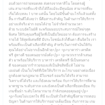
อบด้วยการถ่ายทอดสด ส่งตรงจากคาสิโน โดยตรงผู้
เล่น สามารถที่จะเข้าถึงได้ถึงแม้จะมีทุนน้อย สามารถที่จะ
เริ่มได้เบทละ 1 บาท แค่นั้น โดยไม่มีขั้นต่ำอะไรก็แล้วแต่ทั้ง
สิ้น การันตีได้เลยว่า นี่คือสาระสำคัญ ในด้านการให้บริการ
อย่างแท้จริง ฝาก ถอนได้ง่าย ไม่จำกัดจำนวนเวลา
ด้วย ระบบอัตโนมัติ จะพร้อมมอบประสบการณ์ใหม่ๆสุด
พิเศษ ให้กับคุณหรือผู้ใดที่เป็นมือใหม่อยาก ต้องการจะสร้าง
รายได้ ให้สุดพิเศษที่ดี มีประโยชน์แล้วก็ตื่นตา ตื่นจิตใจ เรา
พร้อมที่จะเป็นตัวเลือกที่สำคัญ สำหรับในการทำเงินให้กับ
คุณได้อย่างไม่ยากเย็นอีกด้วย</p> <p>บาคาร่า เครดิต
ฟรี ลู่ทางดี ของคนอยากมั่งคั่ง</p> <p>พวกเรากล้าเสนอ
ตัว มาพร้อมให้บริการ บาคาร่า เครดิตฟรี นี่เป็นหนทาง
ดี ของคนอยากร่ำรวยของแท้เป็นลิขสิทธิ์แท้ ไม่ผ่าน
เอเย่นต์ เป็นเว็บไซต์ที่เปิดให้บริการ อะไรบางอย่างต่อเนื่อง
ถูกต้องตามกฎหมาย มีใบเซอร์ ยอมรับได้จริง สามารถ
วิเคราะห์ได้จริง และก็ยังคงมาพร้อม กับการให้บริการที่ตาม
มาตรฐาน ระดับสากล และยังคงเป็นตัวเลือกที่ยอดเยี่ยม กับ
เกมชั้นนำ ระดับโลกมากมาย กำลังรอคอยคุณอยู่</p>
<p>ก็เลยไม่แปลกใจ ที่นี่ จะเป็นหัวใจสำคัญซึ่งสามารถตอบ
ปัญหา ในด้านการให้บริการอย่างเต็มเปี่ยม กับการรวม เกม