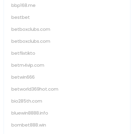
bbp168.me
bestbet
betboxclubs.com
betboxclubs.com
betflixtikto
betm4vip.com
betwin666
betworld369hot.com
bio285th.com
bluewin8888.info
bombet888.win