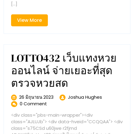
[...]
View
View More
More
LOTTO432 เว็บแทงหวย
ออนไลน์ จ่ายเยอะที่สุด
LOTTO432
ตรวจหวยสด
เว็บ
26
LOTTO432
26 มิถุนายน 2023
Joshua Hughes
มิถุนายน
เว็บ
0 Comment
แทง
2023
แทง
<div class="pbs-main-wrapper"><div
หวย
หวย
class="AJLUJb"> <div data-hveid="CCQQAA"> <div
ออนไลน์
class="s75CSd u60jwe r2fjmd
ออนไลน์
จ่าย