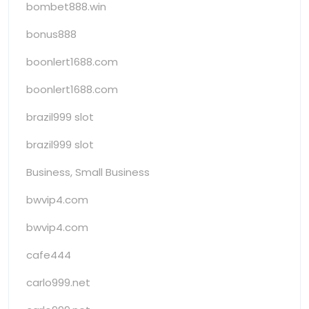
bombet888.win
bonus888
boonlert1688.com
boonlert1688.com
brazil999 slot
brazil999 slot
Business, Small Business
bwvip4.com
bwvip4.com
cafe444
carlo999.net