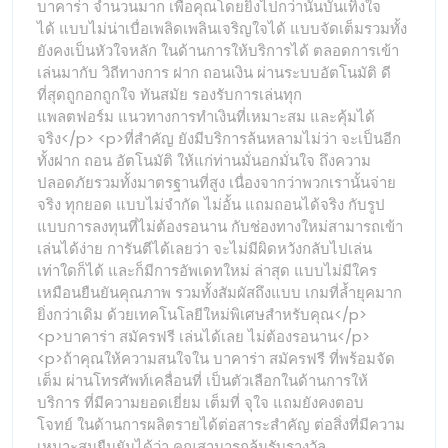
บาคาร่า จำนวนมาก เพื่อคุณโดยยิ่งไปกว่านั้นบันเทิงใจ
ได้ แบบไม่น่าเบื่อเพลิดเพลินเจริญใจได้ แบบจัดเต็มรวมทั้ง
ยังคงเป็นหัวใจหลัก ในด้านการให้บริการได้ ตลอดการเข้า
เล่นมากับ วิถีทางการ ฝาก ถอนเงิน ผ่านระบบอัตโนมัติ ดี
ที่สุดถูกอกถูกใจ ทันสมัย รองรับการเล่นทุก
แพลตฟอร์ม แนวทางการทำเงินที่เหมาะสม และคุ้มได้
จริง</p> <p>ที่สำคัญ ยังมีบริการล้นหลามไม่ว่า จะเป็นอีก
ทั้งฝาก ถอน อัตโนมัติ ให้แก่ท่านมั่นอกมั่นใจ ถึงความ
ปลอดภัยรวมทั้งมาตรฐานที่สูง เนื่องจากว่าพวกเรานั้นจ่าย
จริง ทุกยอด แบบไม่จำกัด ไม่อั้น แถมถอนได้จริง กับรูป
แบบการลงทุนที่ไม่ต้องรอนาน กับช่องทางใหม่สามารถเข้า
เล่นได้ง่าย การันตีได้เลยว่า จะไม่มีผิดหวังกลับไปเล่น
เท่าใดก็ได้ และก็มีการอัพเดทใหม่ ล่าสุด แบบไม่มีใคร
เหมือนยืนยันคุณภาพ รวมทั้งสัมผัสถึงแบบ เกมที่ล้ำยุคมาก
ยิ่งกว่าเดิม ด้วยเทคโนโลยีใหม่พิเศษสำหรับคุณ</p>
<p>บาคาร่า สมัครฟรี เล่นได้เลย ไม่ต้องรอนาน</p>
<p>ถ้าคุณให้ความสนใจใน บาคาร่า สมัครฟรี ที่พร้อมจัด
เต็ม ผ่านโทรศัพท์เคลื่อนที่ เป็นตัวเลือกในด้านการให้
บริการ ที่มีความยอดเยี่ยม เต็มที่ จุใจ แถมยังคงตอบ
โจทย์ ในด้านการผลิตรายได้ต่อสาระสำคัญ ต่อสิ่งที่มีความ
เหมาะสมยืนยันได้ว่า คุณสามารถลุ้นรับรางวัล