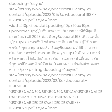
เช็
บา
decoding="async"
กชี่
src="https://www.sexybaccarat168.com/wp-
กชี่
บา
คา
content/uploads/2023/05/Sexybaccarat168-1-
คา
1024x1024.jpg" style="max-
บา
ร่า
ร่า1688เว็บ
width:410px;float:left;padding:10px 10px 10px
บา
คา
0px;border:0px;"/>เว็บบาคาร่า เว็บบาคาร่าที่ดีที่สุด ที่
ออนไลน์
คา
ยอดเยี่ยมในปี 2023 ต้อง SexyBaccarat168 เพียงแค่นั้น!
ร่า
ร่า1688เว็
</p> <p>มองหาเว็บไซต์บาคาร่าที่ยอดเยี่ยมอยู่ใช่ไหมล่ะ
เอาใจ
ขั้น
ขอรับ? คุณมาถูกทางแล้ว! SexyBaccaray168 บาคาร่า
ต่ำ
บา
สาย
เป็นเว็บบาคาร่าที่เหมาะสมที่สุด</p> <p>ในปี 2023 เลยล่ะ
1
ครับ คุณจะได้สัมผัสกับประสบการณ์การพนันที่เหมาะสม
บาท
คา
ปั่น
ที่สุด คาสิโนออนไลน์จัดเต็ม โดยเฉพาะอย่างยิ่งน่ามองบา
เข้าใจ
คาร่า</p> <p><img decoding="async"
ง่าย
ร่า
Top
src="https://www.sexybaccarat168.com/wp-
อัตรา
content/uploads/2022/02/Sexybaccarat-
จ่าย
ขั้น
98
1040x1040-
คืน
%E0%B8%AA%E0%B8%B0%E0%B8%AA%E0%B8%A1%E
สูง
ต่ำ
by
0%B8%84%E0%B8%A3%E0%B8%9A-50-
เซ็กซี่
%E0%B8%AB%E0%B8%A2%E0%B8%81-3-
บา
1
Jaunita
1024x1024.jpg" style="max-
คา