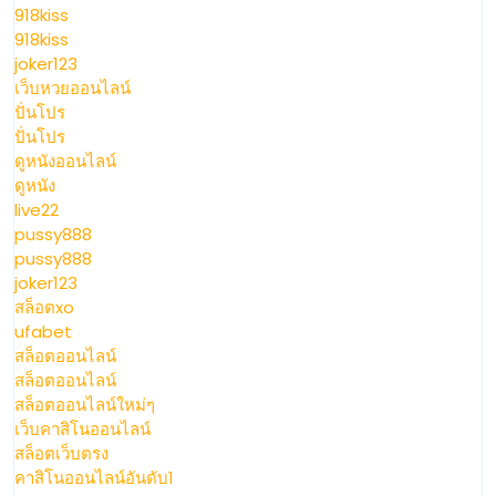
918kiss
918kiss
joker123
เว็บหวยออนไลน์
ปั่นโปร
ปั่นโปร
ดูหนังออนไลน์
ดูหนัง
live22
pussy888
pussy888
joker123
สล็อตxo
ufabet
สล็อตออนไลน์
สล็อตออนไลน์
สล็อตออนไลน์ใหม่ๆ
เว็บคาสิโนออนไลน์
สล็อตเว็บตรง
คาสิโนออนไลน์อันดับ1