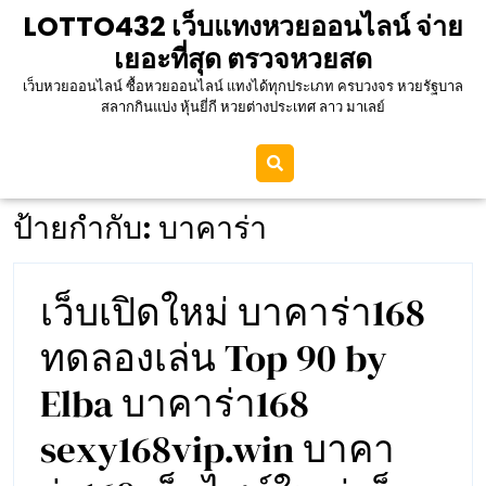
Skip
LOTTO432 เว็บแทงหวยออนไลน์ จ่าย
to
เยอะที่สุด ตรวจหวยสด
content
เว็บหวยออนไลน์ ซื้อหวยออนไลน์ แทงได้ทุกประเภท ครบวงจร หวยรัฐบาล
สลากกินแบ่ง หุ้นยี่กี หวยต่างประเทศ ลาว มาเลย์
ป้ายกำกับ:
บาคาร่า
เว็บเปิดใหม่ บาคาร่า168
ทดลองเล่น Top 90 by
Elba บาคาร่า168
sexy168vip.win บาคา