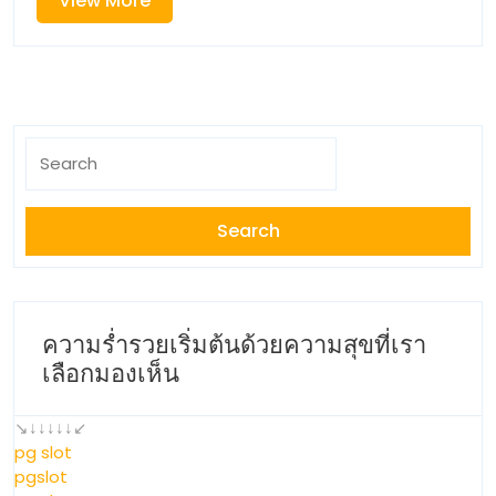
สงบ
View More
นั้น”ยอด
More
เข้า
ยิ้ม
ไว
จน
กว่า
เสียง
เพื่อน
คลื่น
Search
กระทบ
for:
ถาม
ฝั่ง
Top
“ทำไม
63
by
ดู
Jacques
ดีใจ
ความร่ำรวยเริ่มต้นด้วยความสุขที่เรา
เลือกมองเห็น
ขนาด
นั้น”ยอด
↘↓↓↓↓↓↙
pg slot
เข้า
pgslot