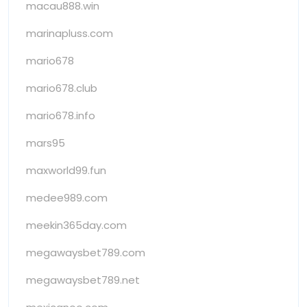
macau888.win
marinapluss.com
mario678
mario678.club
mario678.info
mars95
maxworld99.fun
medee989.com
meekin365day.com
megawaysbet789.com
megawaysbet789.net