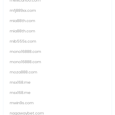
mexicanoo.com
mfj889xx.com
mia88th.com
mia88th.com
mib555s.com
mono16888.com
mono16888.com
moza888.com
msx168.me
msx168.me
mwin9s.com
nagawaybet.com