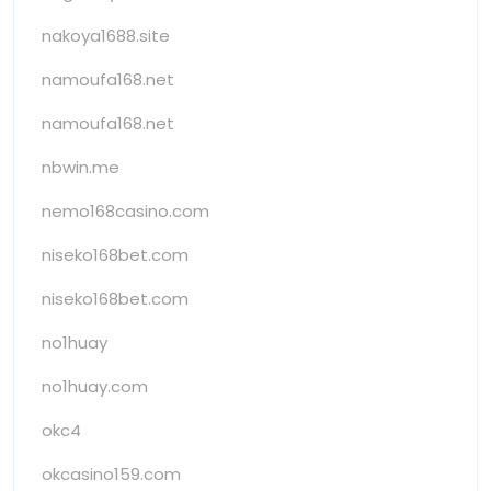
nakoya1688.site
namoufa168.net
namoufa168.net
nbwin.me
nemo168casino.com
niseko168bet.com
niseko168bet.com
no1huay
no1huay.com
okc4
okcasino159.com