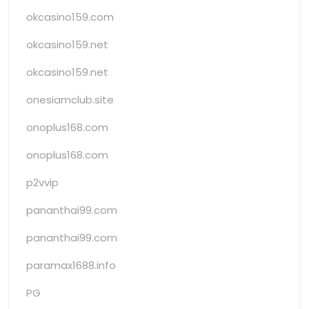
okcasino159.com
okcasino159.net
okcasino159.net
onesiamclub.site
onoplus168.com
onoplus168.com
p2vvip
pananthai99.com
pananthai99.com
paramax1688.info
PG