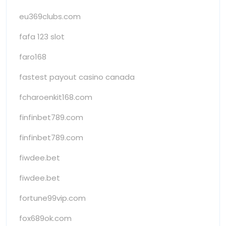
eu369clubs.com
fafa 123 slot
faro168
fastest payout casino canada
fcharoenkit168.com
finfinbet789.com
finfinbet789.com
fiwdee.bet
fiwdee.bet
fortune99vip.com
fox689ok.com