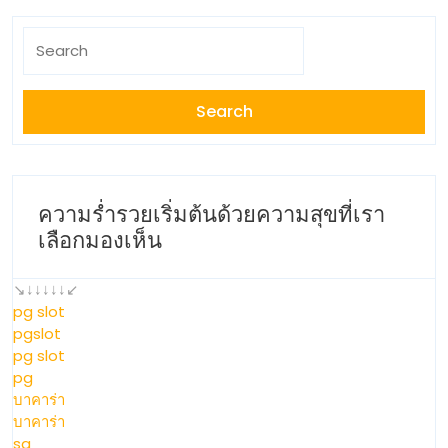
ได้
ธรรมเ
เต็ม
Search
ไม่มี
for:
{เครด
หัก}
{บัญชี
ฟรี
เดียว
เล่น
แค่
ได้
ทุก
สมัคร
ค่าย}
ความร่ำรวยเริ่มต้นด้วยความสุขที่เรา
{สล็อต
สมาชิ
เลือกมองเห็น
คา
สิโน
{ไม่
↘↓↓↓↓↓↙
กีฬา
pg slot
ยิง
ต้อง
pgslot
ปลา}
pg slot
{ไม่
ทำ
pg
ต้อง
บาคาร่า
โยก
กิจกร
บาคาร่า
เครดิต}
sa
Top