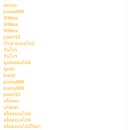
{ถอน
slotxo
1
ได้
pussy888
by
918kiss
Vida
เต็ม
918kiss
918kiss
ไม่มี
joker123
เว็บหวยออนไลน์
หัก}
ปั่นโปร
ปั่นโปร
{บัญชี
ดูหนังออนไลน์
ดูหนัง
เดียว
live22
pussy888
เล่น
pussy888
joker123
ได้
สล็อตxo
ufabet
ทุก
สล็อตออนไลน์
สล็อตออนไลน์
ค่าย}
สล็อตออนไลน์ใหม่ๆ