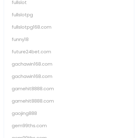
fullslot
fullslotpg
fullslotpg168.com
funny18
future24bet.com
gachawin168.com
gachawin168.com
gamehit8888.com
gamehit8888.com
gaojing888
gem99ths.com
gem99ths.com