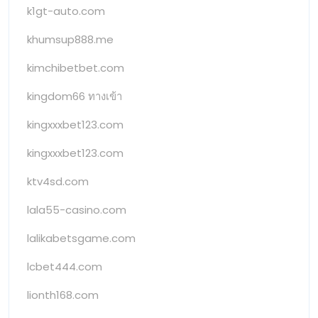
k1gt-auto.com
khumsup888.me
kimchibetbet.com
kingdom66 ทางเข้า
kingxxxbet123.com
kingxxxbet123.com
ktv4sd.com
lala55-casino.com
lalikabetsgame.com
lcbet444.com
lionth168.com