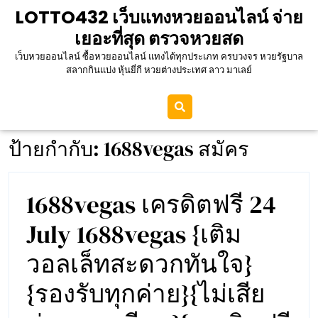
Skip
LOTTO432 เว็บแทงหวยออนไลน์ จ่าย
to
เยอะที่สุด ตรวจหวยสด
content
เว็บหวยออนไลน์ ซื้อหวยออนไลน์ แทงได้ทุกประเภท ครบวงจร หวยรัฐบาล
สลากกินแบ่ง หุ้นยี่กี หวยต่างประเทศ ลาว มาเลย์
ป้ายกำกับ:
1688vegas สมัคร
1688vegas เครดิตฟรี 24
July 1688vegas {เติม
วอลเล็ทสะดวกทันใจ}
{รองรับทุกค่าย}{ไม่เสีย