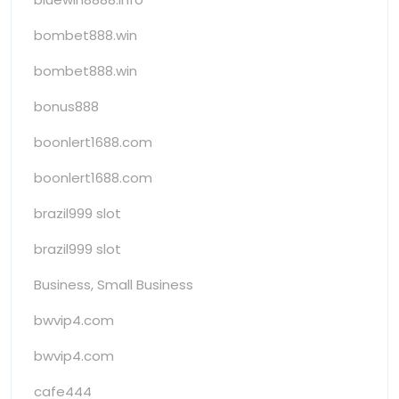
bombet888.win
bombet888.win
bonus888
boonlert1688.com
boonlert1688.com
brazil999 slot
brazil999 slot
Business, Small Business
bwvip4.com
bwvip4.com
cafe444