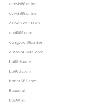
askwin88.online
askwin88.online
askyouwin888 vip
audi688.com
aungpao168.online
autoslot16888.com
ba88th.com
ba88th.com
babet555.com
Baccarat
baj88thb