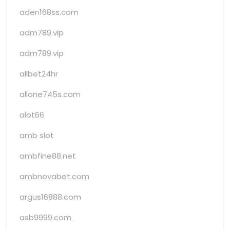
aden168ss.com
adm789.vip
adm789.vip
allbet24hr
allone745s.com
alot66
amb slot
ambfine88.net
ambnovabet.com
argus16888.com
asb9999.com