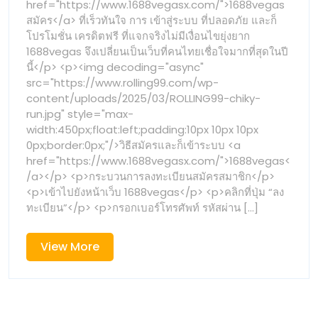
href="https://www.1688vegasx.com/">1688vegas
1688v
วอลเล็ท
สมัคร</a> ที่เร็วทันใจ การ เข้าสู่ระบบ ที่ปลอดภัย และก็
สะดวก
{เติม
โปรโมชั่น เครดิตฟรี ที่แจกจริงไม่มีเงื่อนไขยุ่งยาก
ทันใจ}
1688vegas จึงเปลี่ยนเป็นเว็บที่คนไทยเชื่อใจมากที่สุดในปี
{รองรับ
วอลเล
นี้</p> <p><img decoding="async"
ทุก
src="https://www.rolling99.com/wp-
ค่าย}
สะดว
content/uploads/2025/03/ROLLING99-chiky-
{ไม่
run.jpg" style="max-
เสีย
ทันใจ
width:450px;float:left;padding:10px 10px 10px
ค่า
0px;border:0px;"/>วิธีสมัครและก็เข้าระบบ <a
ธรรมเนียม}
{รองร
href="https://www.1688vegasx.com/">1688vegas<
{เครดิต
/a></p> <p>กระบวนการลงทะเบียนสมัครสมาชิก</p>
ฟรี
ทุก
<p>เข้าไปยังหน้าเว็บ 1688vegas</p> <p>คลิกที่ปุ่ม “ลง
แค่
ทะเบียน”</p> <p>กรอกเบอร์โทรศัพท์ รหัสผ่าน [...]
สมัคร
ค่าย}
สมาชิก}
{ไม่
{ไม่
View
View More
ต้อง
More
ทำ
เสีย
กิจกรรม}
ค่า
{ถอน