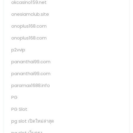
okcasino159.net
onesiamclub.site
onoplus168.com
onoplus168.com
p2vvip
pananthai99.com
pananthai99.com
paramax1688.info
PG
PG Slot
pg slot เปิดใหม่ล่าสุด
pg slot เว็บตรง