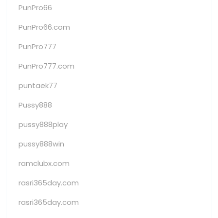
PunPro66
PunPro66.com
PunPro777
PunPro777.com
puntaek77
Pussy888
pussy888play
pussy888win
ramclubx.com
rasri365day.com
rasri365day.com