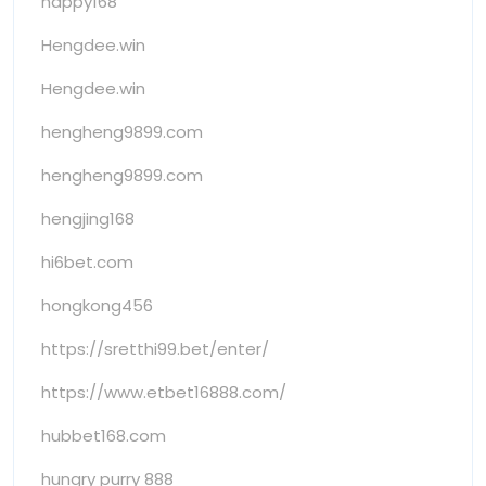
happy168
Hengdee.win
Hengdee.win
hengheng9899.com
hengheng9899.com
hengjing168
hi6bet.com
hongkong456
https://sretthi99.bet/enter/
https://www.etbet16888.com/
hubbet168.com
hungry purry 888