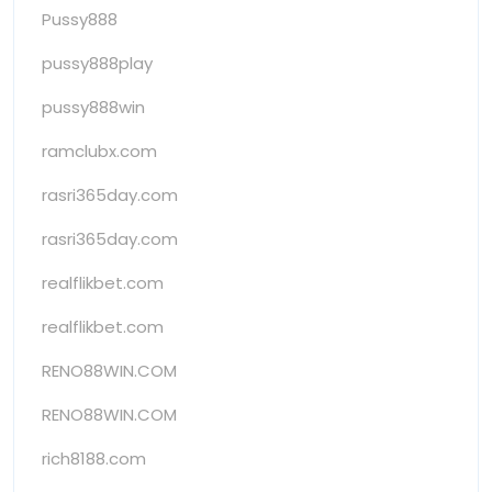
Pussy888
pussy888play
pussy888win
ramclubx.com
rasri365day.com
rasri365day.com
realflikbet.com
realflikbet.com
RENO88WIN.COM
RENO88WIN.COM
rich8188.com