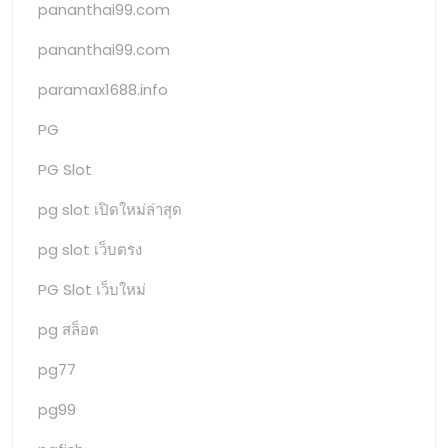
pananthai99.com
pananthai99.com
paramax1688.info
PG
PG Slot
pg slot เปิดใหม่ล่าสุด
pg slot เว็บตรง
PG Slot เว็บใหม่
pg สล็อต
pg77
pg99