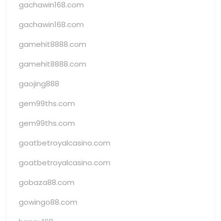
gachawin168.com
gachawin168.com
gamehit8888.com
gamehit8888.com
gaojing888
gem99ths.com
gem99ths.com
goatbetroyalcasino.com
goatbetroyalcasino.com
gobaza88.com
gowingo88.com