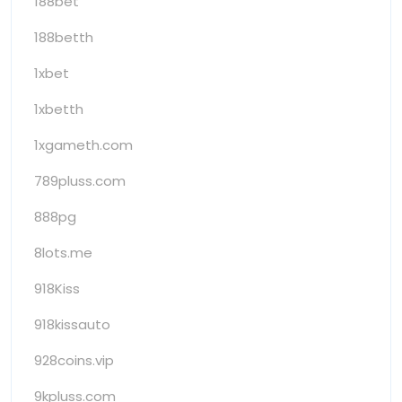
188bet
188betth
1xbet
1xbetth
1xgameth.com
789pluss.com
888pg
8lots.me
918Kiss
918kissauto
928coins.vip
9kpluss.com