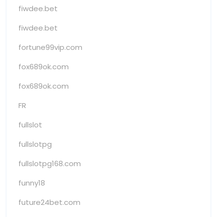
fiwdee.bet
fiwdee.bet
fortune99vip.com
fox689ok.com
fox689ok.com
FR
fullslot
fullslotpg
fullslotpg168.com
funny18
future24bet.com