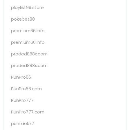
playlist99.store
pokebet88
premium66.info
premium66.info
proded888x.com
proded888x.com
PunPro66
PunPro66.com
PunPro777
PunPro777.com
puntaek77