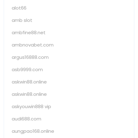
alot66
amb slot
ambfine88.net
ambnovabet.com
argus16888.com
asb9999.com
askwin88.online
askwin88.online
askyouwin888 vip
audi688.com
aungpao168.online