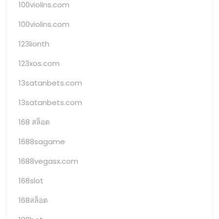
100violins.com
100violins.com
123lionth
123xos.com
13satanbets.com
13satanbets.com
168 สล็อต
1688sagame
1688vegasx.com
168slot
168สล็อต