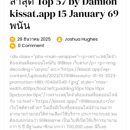
ล่าสุด Top 57 by Damion
kissat.app 15 January 69
เว็บ
พนัน
ใหญ่
29
เว็บ
29 ธันวาคม 2025
Joshua Hughes
ธันวาคม
ใหญ่
0 Comment
918kissme
2025
918kissme
<div class="pbs-main-wrapper"><p>เพราะเหตุใดจำ
webตรง
webตรง
ต้องเล่นสล็อตออนไลน์กับ 918kiss เว็บตรง</p> <p><img
สล็อต
decoding="async" src="https://kissat.app/wp-
สล็อต
โปร
content/uploads/2023/11/918kissauto-31-10-2023-
แรง
promotion-HBD-1040x1040-1.jpg" style="max-
โปร
แจก
width:400px;float:left;padding:10px 10px 10px
เครดิต
แรง
0px;border:0px;"/>เพราะเหตุใดจำต้องเล่นสล็อตออนไลน์
ฟรี
กับ <a href="https://kissat.app/">918kissauto</a>
ทุก
แจก
เว็บไซต์ตรงด้วย? ในเมื่อมีเว็บสล็อตออนไลน์จำนวนมาก
วัน
มากมายก่ายกองให้ท่านเลือกใช้บริการ ประการแรกเลย ผม
คน
เครดิต
ต้องบอกก่อนว่า 918kissme เป็นเว็บที่เปิดให้บริการมานาน
ทุน
กว่า 5 ปี มีฐานสมาชิกมากกว่า 700,000 user นี่ก็เลย
น้อย