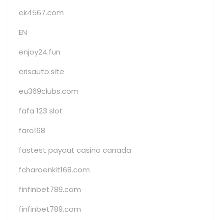
ek4567.com
EN
enjoy24.fun
erisauto.site
eu369clubs.com
fafa 123 slot
faro168
fastest payout casino canada
fcharoenkit168.com
finfinbet789.com
finfinbet789.com