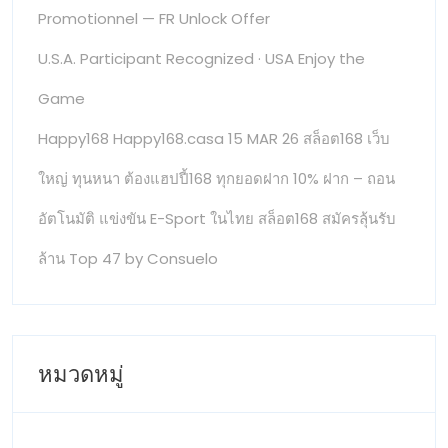
Promotionnel — FR Unlock Offer
U.S.A. Participant Recognized · USA Enjoy the
Game
Happy168 Happy168.casa 15 MAR 26 สล็อต168 เว็บ
ใหญ่ ทุนหนา ต้องแฮปปี้168 ทุกยอดฝาก 10% ฝาก – ถอน
อัตโนมัติ แข่งขัน E-Sport ในไทย สล็อต168 สมัครลุ้นรับ
ล้าน Top 47 by Consuelo
หมวดหมู่