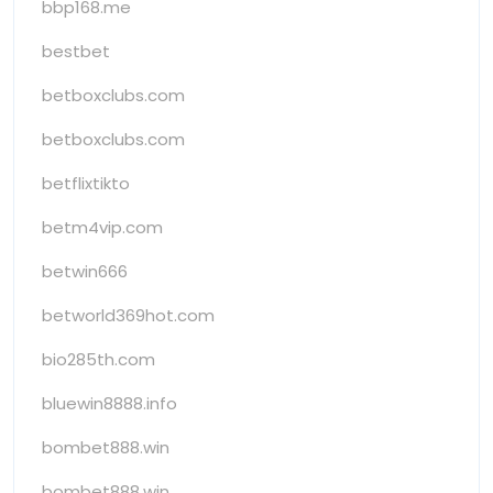
bbp168.me
bestbet
betboxclubs.com
betboxclubs.com
betflixtikto
betm4vip.com
betwin666
betworld369hot.com
bio285th.com
bluewin8888.info
bombet888.win
bombet888.win