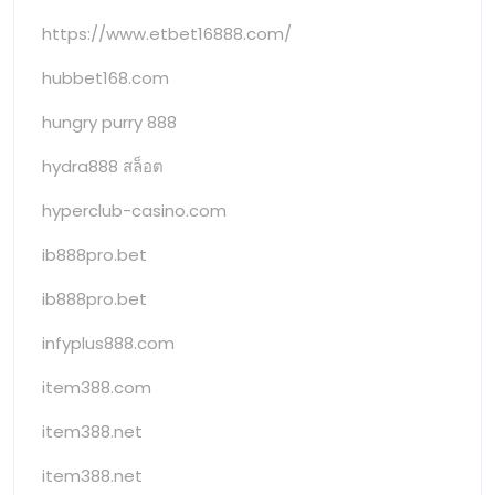
https://www.etbet16888.com/
hubbet168.com
hungry purry 888
hydra888 สล็อต
hyperclub-casino.com
ib888pro.bet
ib888pro.bet
infyplus888.com
item388.com
item388.net
item388.net