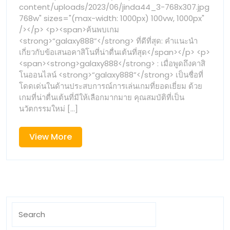
ของ
content/uploads/2023/06/jinda44_3-768x307.jpg
นอก
768w" sizes="(max-width: 1000px) 100vw, 1000px"
เครดิต
แท้
/></p> <p><span>ค้นพบเกม
ฟรี
<strong>“galaxy888”</strong> ที่ดีที่สุด: คำแนะนำ
เพียบ!
ส่ง
เกี่ยวกับข้อเสนอคาสิโนที่น่าตื่นเต้นที่สุด</span></p> <p>
<span><strong>galaxy888</strong> : เมื่อพูดถึงคาสิ
ตรง
โนออนไลน์ <strong>“galaxy888”</strong> เป็นชื่อที่
โดดเด่นในด้านประสบการณ์การเล่นเกมที่ยอดเยี่ยม ด้วย
จาก
เกมที่น่าตื่นเต้นที่มีให้เลือกมากมาย คุณสมบัติที่เป็น
นวัตกรรมใหม่ [...]
นอก
เครดิต
View
View More
More
ฟรี
เพียบ!
Search
for: