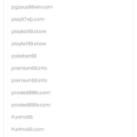
pgzeus88win.com
play97vip.com
playlist99.store
playlist99.store
pokebet88
premium66.info
premium66.info
proded888x.com
proded888x.com
PunPro66
PunPro66.com