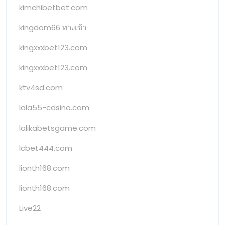
kimchibetbet.com
kingdom66 ทางเข้า
kingxxxbet123.com
kingxxxbet123.com
ktv4sd.com
lala55-casino.com
lalikabetsgame.com
lcbet444.com
lionth168.com
lionth168.com
Live22