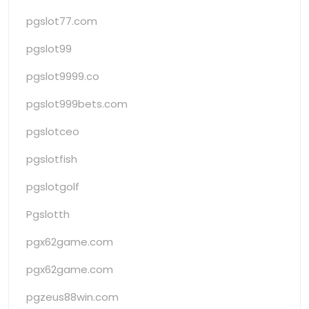
pgslot77.com
pgslot99
pgslot9999.co
pgslot999bets.com
pgslotceo
pgslotfish
pgslotgolf
Pgslotth
pgx62game.com
pgx62game.com
pgzeus88win.com