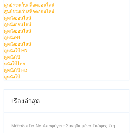
ศูนย์รวมเว็บสล็อตออนไลน์
ศูนย์รวมเว็บสล็อตออนไลน์
ดูหนังออนไลน์
ดูหนังออนไลน์
ดูหนังออนไลน์
ดูหนังฟรี
ดูหนังออนไลน์
ดูหนังโป๊ HD
ดูหนังโป๊
หนังโป๊ไทย
ดูหนังโป๊ HD
ดูหนังโป๊
เรื่องล่าสุด
Μέθοδοι Για Να Αποφύγετε Συνηθισμένα Γκάφες Στη