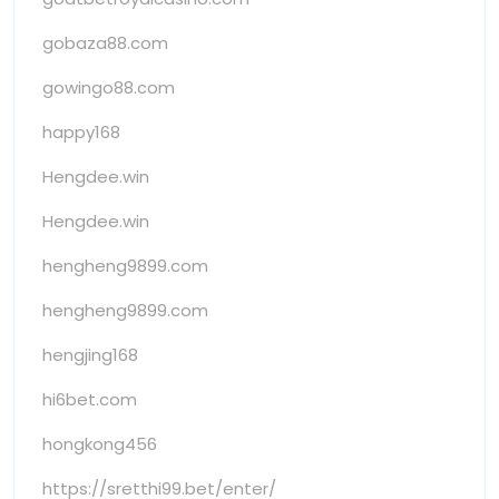
gobaza88.com
gowingo88.com
happy168
Hengdee.win
Hengdee.win
hengheng9899.com
hengheng9899.com
hengjing168
hi6bet.com
hongkong456
https://sretthi99.bet/enter/