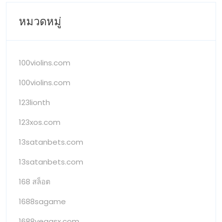
หมวดหมู่
100violins.com
100violins.com
123lionth
123xos.com
13satanbets.com
13satanbets.com
168 สล็อต
1688sagame
1688vegasx.com