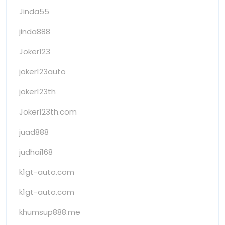
Jinda55
jinda888
Joker123
joker123auto
joker123th
Joker123th.com
juad888
judhai168
k1gt-auto.com
k1gt-auto.com
khumsup888.me