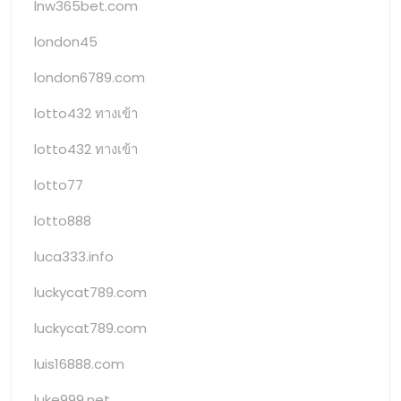
lnw365bet.com
london45
london6789.com
lotto432 ทางเข้า
lotto432 ทางเข้า
lotto77
lotto888
luca333.info
luckycat789.com
luckycat789.com
luis16888.com
luke999.net