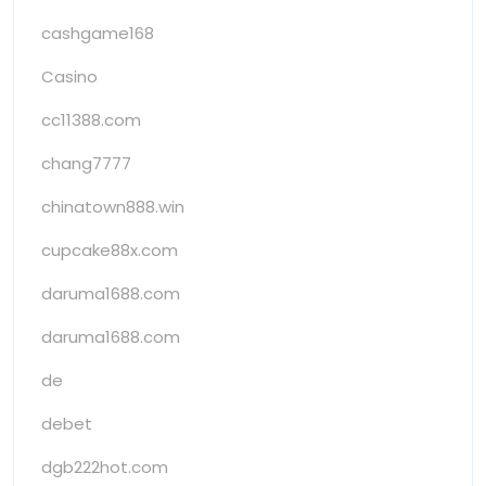
cashgame168
Casino
cc11388.com
chang7777
chinatown888.win
cupcake88x.com
daruma1688.com
daruma1688.com
de
debet
dgb222hot.com