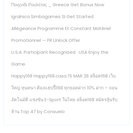
Παιχνίδι Ρουλέτας _ Greece Get Bonus Now
Igralnica Simbagames SI Get Started
Allégeance Programme Et Constant Matériel
Promotionnel — FR Unlock Offer
U.S.A. Participant Recognized · USA Enjoy the
Game
Happy168 Happy168.casa 15 MAR 26 สล็อต168 เว็บ
ใหญ่ ทุนหนา ต้องแฮปปี้168 ทุกยอดฝาก 10% ฝาก – ถอน
อัตโนมัติ แข่งขัน E-Sport ในไทย สล็อต168 สมัครลุ้นรับ
ล้าน Top 47 by Consuelo