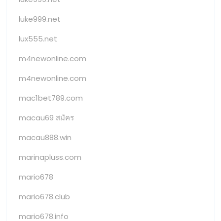
luke999.net
lux555.net
m4newonline.com
m4newonline.com
mac1bet789.com
macau69 สมัคร
macau888.win
marinapluss.com
mario678
mario678.club
mario678.info