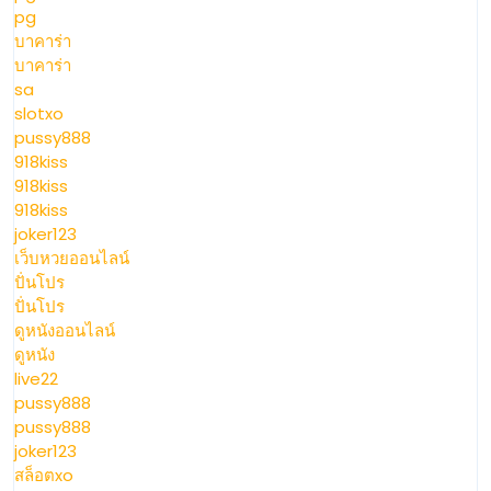
pg
43
บาคาร่า
บาคาร่า
by
sa
slotxo
Bon
pussy888
918kiss
918kiss
918kiss
joker123
เว็บหวยออนไลน์
ปั่นโปร
ปั่นโปร
ดูหนังออนไลน์
ดูหนัง
live22
pussy888
pussy888
joker123
สล็อตxo