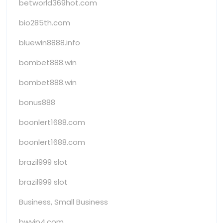
betworld369hot.com
bio285th.com
bluewin8888.info
bombet888.win
bombet888.win
bonus888
boonlert1688.com
boonlert1688.com
brazil999 slot
brazil999 slot
Business, Small Business
bwvip4.com