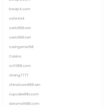
bwvip4.com
cafe444
carlo999.net
carlo999.net
cashgame168
Casino
cc11388.com
chang7777
chinatown888.win
cupcake88x.com
daruma1688.com