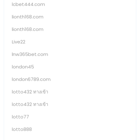
lcbet444.com
lionth168.com
lionth168.com
Live22
lnw365bet.com
london45
london6789.com
lotto432 ทางเข้า
lotto432 ทางเข้า
lotto77
lotto888