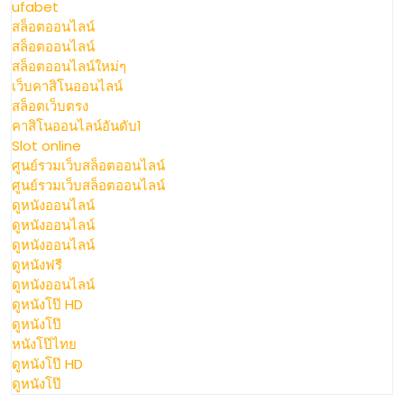
ufabet
สล็อตออนไลน์
สล็อตออนไลน์
สล็อตออนไลน์ใหม่ๆ
เว็บคาสิโนออนไลน์
สล็อตเว็บตรง
คาสิโนออนไลน์อันดับ1
Slot online
ศูนย์รวมเว็บสล็อตออนไลน์
ศูนย์รวมเว็บสล็อตออนไลน์
ดูหนังออนไลน์
ดูหนังออนไลน์
ดูหนังออนไลน์
ดูหนังฟรี
ดูหนังออนไลน์
ดูหนังโป๊ HD
ดูหนังโป๊
หนังโป๊ไทย
ดูหนังโป๊ HD
ดูหนังโป๊