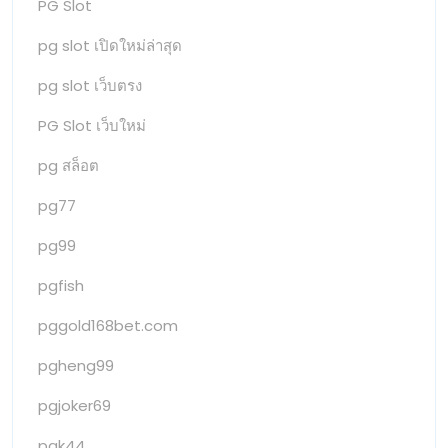
PG Slot
pg slot เปิดใหม่ล่าสุด
pg slot เว็บตรง
PG Slot เว็บใหม่
pg สล็อต
pg77
pg99
pgfish
pggold168bet.com
pgheng99
pgjoker69
pgk44