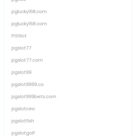
pglucky168.com
pglucky168.com
PGSlot
pgslot77
pgslot77.com
pgslot99
pgslot9999.co
pgslot999bets.com
pgslotceo
pgslotfish
pgslotgolf