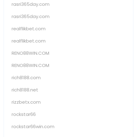
rasri365day.com
rasri365day.com
realflikbet.com
realflikbet.com
RENO88WIN.COM
RENO88WIN.COM
rich8188.com
rich8188.net
rizzbetx.com
rockstar66
rockstar66win.com