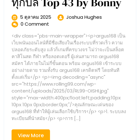
arg
ทุกบิล Top 43 by Bonny
21
5
argus168
5 ตุลาคม 2025
Joshua Hughes
ตุลาคม
21
0 Comment
ตุล
2025
ตุลาคม
<div class="pbs-main-wrapper"><p>argus168 เป็น
argus168
arg
เว็บพนันออนไลน์ที่มีชื่อเสียงในเรื่องระบบที่รวดเร็ว ความ
สมัคร
ปลอดภัยระดับสูง แล้วก็เกมที่ครบวงจร ไม่ว่าจะเป็นสล็อต
สมั
โหด
คาสิโนสด กีฬา หรือลอตเตอรี่ ผู้เล่นสามารถ argus168
สุด
สมัคร ได้ภายในไม่กี่ขั้นตอน พร้อม argus168 เข้าระบบ
โห
ใน
อย่างง่ายดาย รวมทั้งรับ argus168 เครดิตฟรี โดยทันที
รุ่น{ฝาก
สุด
ตั้งแต่เริ่ม</p> <p><img decoding="async"
ไม่มี
src="https://www.rolling99.com/wp-
ขั้น
ใน
content/uploads/2025/03/RL99-OISHI.jpg"
ต่ำ
style="max-width:400px;float:left;padding:10px
เติม
รุ่น
10px 10px 0px;border:0px;"/>คุณลักษณะเด่นของ
กี่
argus168 ที่ทำให้ผู้เล่นเลือกใช้บริการ</p> <p>1. ระบบลง
บาท
ไม่ม
ทะเบียนที่นำสมัย</p> <p>การ [...]
ก็
สนุก
ขั้น
ได้}
View
View More