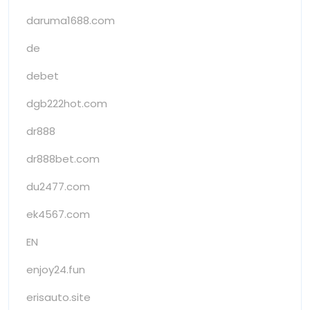
daruma1688.com
de
debet
dgb222hot.com
dr888
dr888bet.com
du2477.com
ek4567.com
EN
enjoy24.fun
erisauto.site