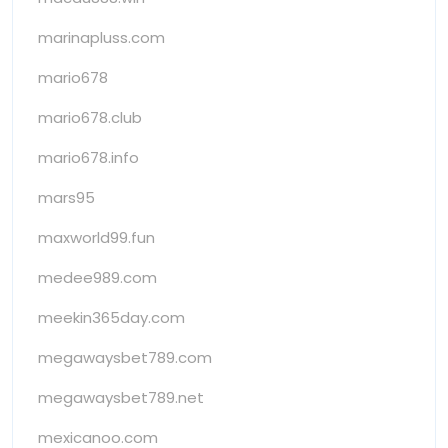
marinapluss.com
mario678
mario678.club
mario678.info
mars95
maxworld99.fun
medee989.com
meekin365day.com
megawaysbet789.com
megawaysbet789.net
mexicanoo.com