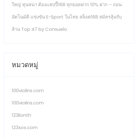
ใหญ่ ทุนหนา ต้องแฮปปี้168 ทุกยอดฝาก 10% ฝาก – ถอน
อัตโนมัติ แข่งขัน E-Sport ในไทย สล็อต168 สมัครลุ้นรับ
ล้าน Top 47 by Consuelo
หมวดหมู่
100violins.com
100violins.com
123lionth
123xos.com