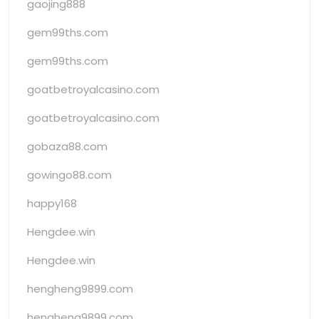
gaojing888
gem99ths.com
gem99ths.com
goatbetroyalcasino.com
goatbetroyalcasino.com
gobaza88.com
gowingo88.com
happy168
Hengdee.win
Hengdee.win
hengheng9899.com
hengheng9899.com