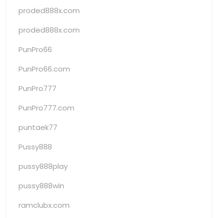
proded888x.com
proded888x.com
PunPro66
PunPro66.com
PunPro777
PunPro777.com
puntaek77
Pussy888
pussy888play
pussy888win
ramclubx.com