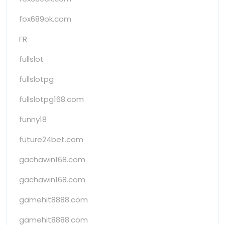
fox689ok.com
FR
fullslot
fullslotpg
fullslotpg168.com
funny18
future24bet.com
gachawin168.com
gachawin168.com
gamehit8888.com
gamehit8888.com