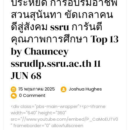
ประหยัด การอบรมอาชีพ
สวนสุนันทา ขัดเกลาคน
ดีสู่สังคม ssru การันตี
คุณภาพการศึกษา Top 13
by Chauncey
ssrudlp.ssru.ac.th 11
Digital
JUN 68
learning
15
Digital
15 พฤษภาคม 2025
Joshua Hughes
พฤษภาคม
learning
0 Comment
คณะ
2025
คณะ
<div class="pbs-main-wrapper"><p><iframe
สวนสุนันทา
สวนสุนันทา
width="640" height="360"
เด่น
src="//www.youtube.com/embed/P_CaMoEUTV0
เด่น
ทุก
" frameborder="0" allowfullscreen
สาขา