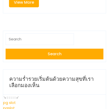
คุณภาพ
View
View More
อาชีพ
การ
More
ศึกษา
สวนสุนันทา
Top
13
ขัดเกลา
by
Chauncey
Search
คน
ssrudlp.ssru.
for:
11
ดี
JUN
68
สู่
สังคม
ssru
ความร่ำรวยเริ่มต้นด้วยความสุขที่เรา
เลือกมองเห็น
กา
↘↓↓↓↓↓↙
รัน
pg slot
pgslot