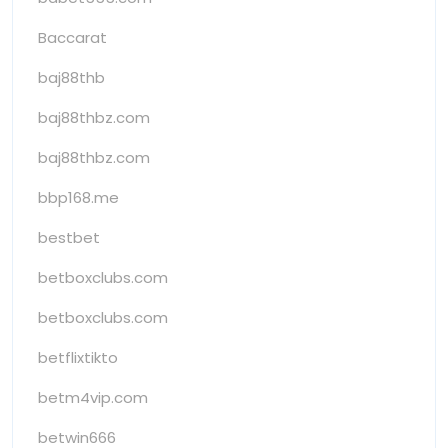
Baccarat
baj88thb
baj88thbz.com
baj88thbz.com
bbp168.me
bestbet
betboxclubs.com
betboxclubs.com
betflixtikto
betm4vip.com
betwin666