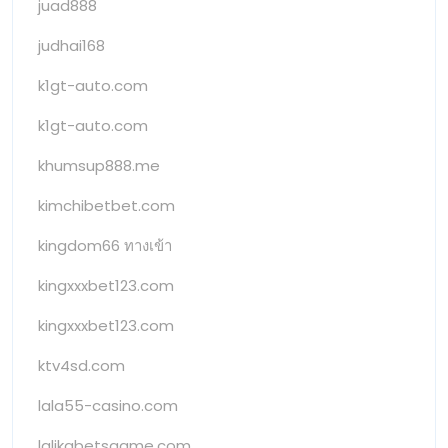
juad888
judhai168
k1gt-auto.com
k1gt-auto.com
khumsup888.me
kimchibetbet.com
kingdom66 ทางเข้า
kingxxxbet123.com
kingxxxbet123.com
ktv4sd.com
lala55-casino.com
lalikabetsgame.com