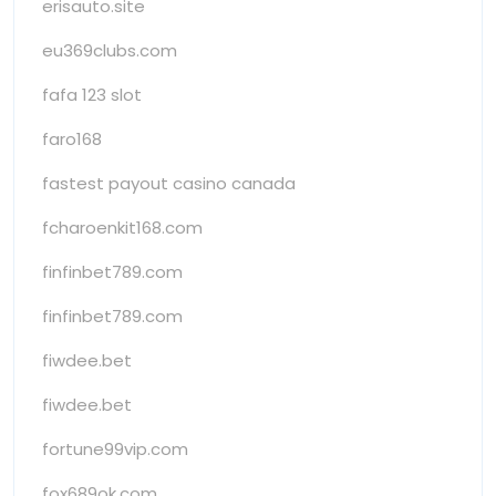
erisauto.site
eu369clubs.com
fafa 123 slot
faro168
fastest payout casino canada
fcharoenkit168.com
finfinbet789.com
finfinbet789.com
fiwdee.bet
fiwdee.bet
fortune99vip.com
fox689ok.com