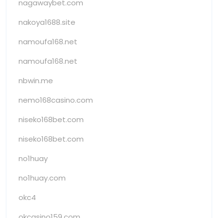
nagawaybet.com
nakoya1688.site
namoufa168.net
namoufa168.net
nbwin.me
nemo168casino.com
niseko168bet.com
niseko168bet.com
no1huay
no1huay.com
okc4
okcasino159.com