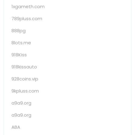
1xgameth.com
789pluss.com
888pg
8lots.me
918Kiss
918kissauto
928coins.vip
9kpluss.com
a9a9.org
a9a9.org
ABA