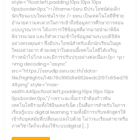
style="float:left;padding:10px 10px 10px
ทุก
ทักษะ
0px;border:0px;"></iframe>Ssru มีประโยชน์ต่อเด็ก
วิชาชีพ
สาขา
นักเรียนแบบใหม่เช่นไร<br /> ssru เป็นเทคโนโลยีที่ช่วย
หอใน
อำนวยความสะดวกในการเข้าถึงข้อมูลการศึกษาการสอน
สะดวก
ทักษะ
แบบบูรณาการ ได้แก่การใช้ข้อมูลที่มากมายนำมาพินิจ
สบาย
พิจารณาผล และก็ทำความเข้าใจข้อมูลผ่านระบบดิจิทัล
ราคา
วิชาชีพ
อย่างทรงคุณค่า ซึ่งมีประโยชน์สำหรับเด็กนักเรียนในยุค
ประหยัด
ใหม่อย่างมาก ด้วยเหตุว่าในตอนนี้เทคโนโลยีได้เจริญ
การ
หอใน
ก้าวหน้าไปไกล และมีการปรับปรุงอย่างต่อเนื่อง</p> <p>
อบรม
<img decoding="async"
อาชีพ
สะดวก
src="https://ssrudlp.ssru.ac.th/data-
สวนสุนันทา
file/highlights/14b76c990d1e662eedc2197c65ed76
ขัดเกลา
สบาย
49.png" style="max-
คน
width:440px;float:left;padding:10px 10px 10px
ดี
ราคา
0px;border:0px;"/>เพราะฉะนั้นเราจำต้องก้าวทัน
สู่
เทคโนโลยีรวมทั้งใช้อินเตอร์เน็ต เป็นสื่อการสำหรับในการ
สังคม
ประหยัด
เรียนรู้แบบ digital learning รวมทั้งมีการปรับหลักสูตรให้
ssru
เข้ากับยุคสมัยที่เปลี่ยนแปลงไปด้วย ไม่ว่าจะเรียนสาขาหรือ
การ
กา
ภาควิชาใดก็จะต้องใช้ระบบdigital [...]
รัน
อบรม
ตี