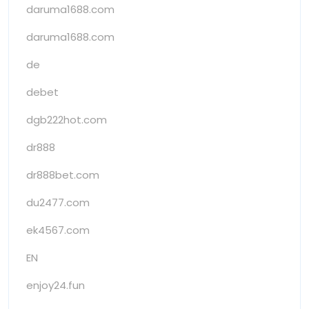
daruma1688.com
daruma1688.com
de
debet
dgb222hot.com
dr888
dr888bet.com
du2477.com
ek4567.com
EN
enjoy24.fun