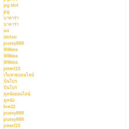
ตี
pg slot
คุณภาพ
pg
บาคาร่า
การ
บาคาร่า
sa
ศึกษา
slotxo
pussy888
Top
918kiss
918kiss
13
918kiss
joker123
by
เว็บหวยออนไลน์
ปั่นโปร
Chauncey
ปั่นโปร
ดูหนังออนไลน์
ssrudlp.ssru.ac.th
ดูหนัง
live22
11
pussy888
pussy888
JUN
joker123