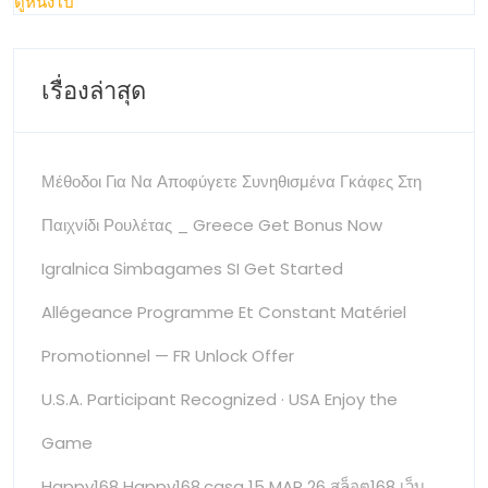
ดูหนังโป๊
เรื่องล่าสุด
Μέθοδοι Για Να Αποφύγετε Συνηθισμένα Γκάφες Στη
Παιχνίδι Ρουλέτας _ Greece Get Bonus Now
Igralnica Simbagames SI Get Started
Allégeance Programme Et Constant Matériel
Promotionnel — FR Unlock Offer
U.S.A. Participant Recognized · USA Enjoy the
Game
Happy168 Happy168.casa 15 MAR 26 สล็อต168 เว็บ