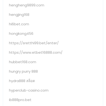
hengheng9899.com
hengjing168
hi6bet.com
hongkong456
https://sretthi99.bet/enter/
https://www.etbet16888.com/
hubbet168.com
hungry purry 888
hydra888 สล็อต
hyperclub-casino.com
ib888pro.bet