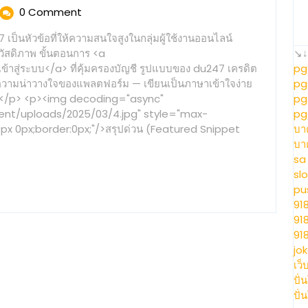
เข้า
247
0 Comment
า
สู่
นหัวข้อที่ให้ความสนใจสูงในกลุ่มผู้ใช้งานออนไลน์
สวัสดิภาพ ขั้นตอนการ <a
↘↓
บบ
ระบบ
สู่ระบบ</a> ที่คุ้มครองบัญชี รูปแบบของ du247 เครดิต
pg
เมินความน่าวางใจของแพลตฟอร์ม — เขียนเป็นภาษาเข้าใจง่าย
pg
12
นวาคม
ทันที</p> <p><img decoding="async"
pg
247
ent/uploads/2025/03/4.jpg" style="max-
pg
ธันวาคม
า
0px 0px;border:0px;"/>สรุปด่วน (Featured Snippet
บา
du247
บา
บบ
sa
นัส
เข้า
sl
ก
pu
สู่
918
918
ระบบ
918
็อต
jo
น
โบนัส
เว
ปั่
มาะ
ออก
ปั่