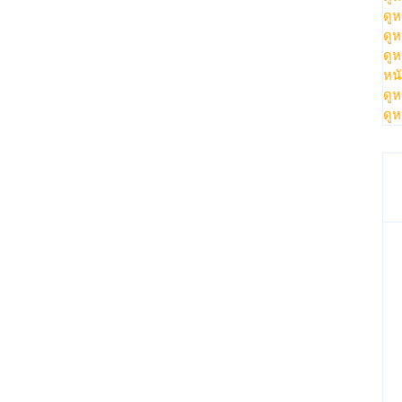
ดู
Top
ดูห
ดูห
94
หน
ดูห
by
ดูห
Anne