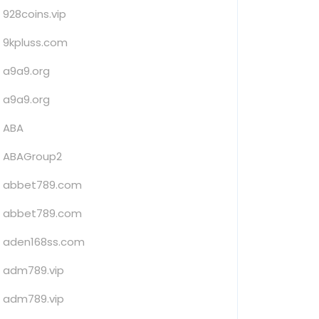
928coins.vip
9kpluss.com
a9a9.org
a9a9.org
ABA
ABAGroup2
abbet789.com
abbet789.com
aden168ss.com
adm789.vip
adm789.vip