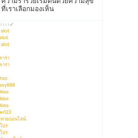
ความร่ำรวยเริ่มต้นด้วยความสุข
ที่เราเลือกมองเห็น
↓↓↓↓↙
 slot
slot
 slot
คาร่า
คาร่า
otxo
ssy888
kiss
kiss
kiss
ker123
็บหวยออนไลน์
นโปร
นโปร