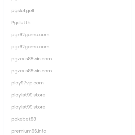
pgslotgolf
Pgslotth
pgx62game.com
pgx62game.com
pgzeus88win.com
pgzeus88win.com
play97vip.com
playlist99.store
playlist99.store
pokebet88
premium66.info