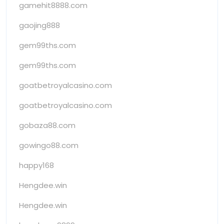
gamehit8888.com
gaojing888
gem99ths.com
gem99ths.com
goatbetroyalcasino.com
goatbetroyalcasino.com
gobaza88.com
gowingo88.com
happy168
Hengdee.win
Hengdee.win