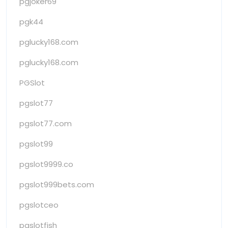
pgjoker69
pgk44
pglucky168.com
pglucky168.com
PGSlot
pgslot77
pgslot77.com
pgslot99
pgslot9999.co
pgslot999bets.com
pgslotceo
pgslotfish