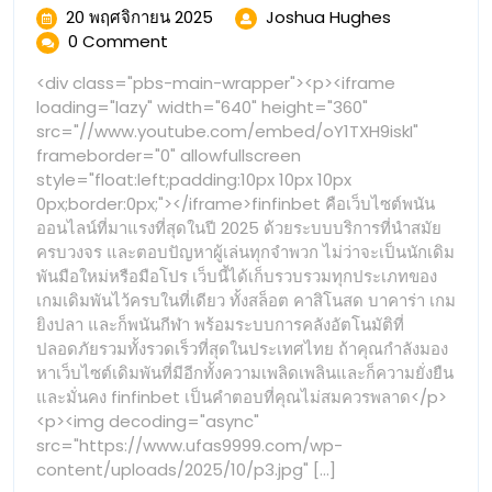
เข้า
20
finfinbet
20 พฤศจิกายน 2025
Joshua Hughes
โบน
พฤศจิกายน
เข้า
0 Comment
สู่
2025
สู่
เข้า
<div class="pbs-main-wrapper"><p><iframe
ระบบ
ระบบ
loading="lazy" width="640" height="360"
27
เต็ม
src="//www.youtube.com/embed/oY1TXH9iskI"
27
July
frameborder="0" allowfullscreen
finfinbet
ถอ
style="float:left;padding:10px 10px 10px
July
สมัคร
0px;border:0px;"></iframe>finfinbet คือเว็บไซต์พนัน
ง่าย
ความ
finfinbet
ออนไลน์ที่มาแรงที่สุดในปี 2025 ด้วยระบบบริการที่นำสมัย
หรูหรา
ครบวงจร และตอบปัญหาผู้เล่นทุกจำพวก ไม่ว่าจะเป็นนักเดิม
กว่า
ที่
สมัคร
พันมือใหม่หรือมือโปร เว็บนี้ได้เก็บรวบรวมทุกประเภทของ
สัมผัส
ปัด
เกมเดิมพันไว้ครบในที่เดียว ทั้งสล็อต คาสิโนสด บาคาร่า เกม
ได้
ความ
ยิงปลา และก็พนันกีฬา พร้อมระบบการคลังอัตโนมัติที่
รองรับ
กลีบ
ปลอดภัยรวมทั้งรวดเร็วที่สุดในประเทศไทย ถ้าคุณกำลังมอง
หลาย
หรูหรา
หาเว็บไซต์เดิมพันที่มีอีกทั้งความเพลิดเพลินและก็ความยั่งยืน
ภาษา
ดอก
และมั่นคง finfinbet เป็นคำตอบที่คุณไม่สมควรพลาด</p>
ระบบ
ที่
<p><img decoding="async"
จ่าย
Top
src="https://www.ufas9999.com/wp-
ตรง
สัมผัส
content/uploads/2025/10/p3.jpg" [...]
ทุก