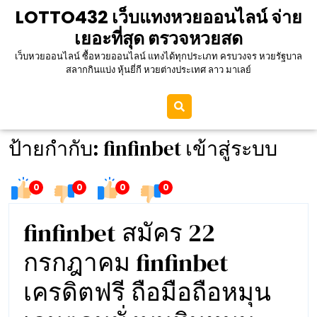
Skip
LOTTO432 เว็บแทงหวยออนไลน์ จ่าย
to
เยอะที่สุด ตรวจหวยสด
content
เว็บหวยออนไลน์ ซื้อหวยออนไลน์ แทงได้ทุกประเภท ครบวงจร หวยรัฐบาล
สลากกินแบ่ง หุ้นยี่กี หวยต่างประเทศ ลาว มาเลย์
ป้ายกำกับ:
finfinbet เข้าสู่ระบบ
0
0
0
0
finfinbet สมัคร 22
กรกฎาคม finfinbet
เครดิตฟรี ถือมือถือหมุน