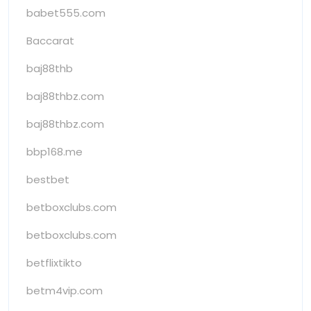
babet555.com
Baccarat
baj88thb
baj88thbz.com
baj88thbz.com
bbp168.me
bestbet
betboxclubs.com
betboxclubs.com
betflixtikto
betm4vip.com