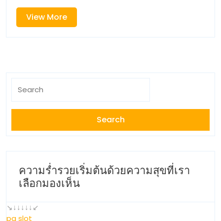
36
บาท
ได้
Top
View
View More
by
28
รองรับ
More
by
Dell
หลาย
Wilton
ภาษา
Search
ระบบ
for:
จ่าย
ตรง
ทุก
ความร่ำรวยเริ่มต้นด้วยความสุขที่เรา
บาท
เลือกมองเห็น
Top
↘↓↓↓↓↓↙
28
pg slot