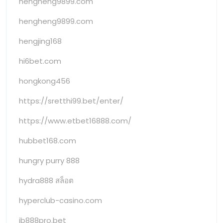
hengheng9899.com
hengheng9899.com
hengjing168
hi6bet.com
hongkong456
https://sretthi99.bet/enter/
https://www.etbet16888.com/
hubbet168.com
hungry purry 888
hydra888 สล็อต
hyperclub-casino.com
ib888pro.bet