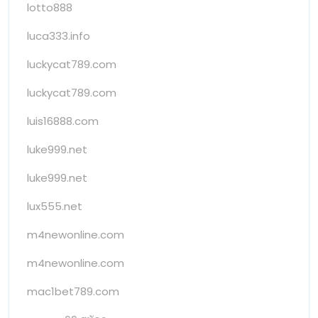
lotto888
luca333.info
luckycat789.com
luckycat789.com
luis16888.com
luke999.net
luke999.net
lux555.net
m4newonline.com
m4newonline.com
mac1bet789.com