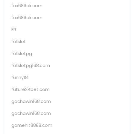
fox689ok.com
fox689ok.com
FR
fullslot
fullslotpg
fullslotpg168.com
funny18
future24bet.com
gachawin168.com
gachawin168.com
gamehit8888.com