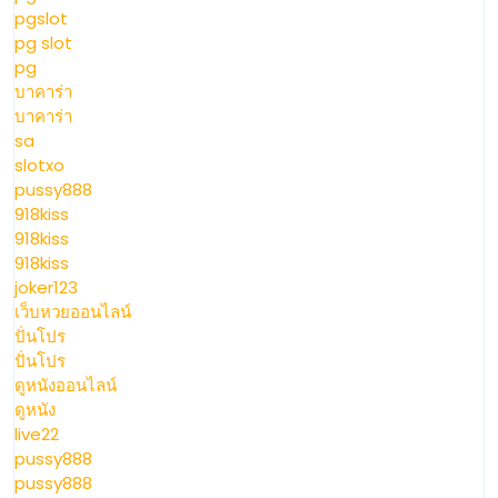
pgslot
by
pg slot
pg
Wilton
บาคาร่า
บาคาร่า
sa
slotxo
pussy888
918kiss
918kiss
918kiss
joker123
เว็บหวยออนไลน์
ปั่นโปร
ปั่นโปร
ดูหนังออนไลน์
ดูหนัง
live22
pussy888
pussy888