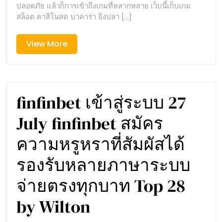
มือ
ปลอดภัย แล้วก็การเข้าถึงเกมที่หลากหลาย เว็บนี้เก็บเกม
นั่ง
สล็อต คาสิโนสด บาคาร่า ยิงปลา [...]
บน
ถือ
หิน
หมุน
View
View More
หมุ
สอง
More
รอบ
เกม
โบนัส
เข้า
ตอ
เต็ม
finfinbet เข้าสู่ระบบ 27
ถอน
นั่ง
July finfinbet สมัคร
ง่าย
กว่า
บน
ความหรูหราที่สัมผัสได้
ปัด
หิน
กลีบ
รองรับหลายภาษาระบบ
ดอกไม้
หมุ
Top
จ่ายตรงทุกบาท Top 28
36
สอง
by
finfinbet
by Wilton
Della
รอบ