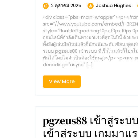
2
pg
2 ตุลาคม 2025
Joshua Hughes
ตุลาคม
เคร
<div class="pbs-main-wrapper"><p><ifra
2025
ฟรี
src="//www.youtube.com/embed/i-3RZNCH
31
style="float:left;padding:10px 10px 10px 0
Jul
ออนไลน์ที่กำลังเดินทางมาแรงที่สุดในปีนี้ ด้วยระ
pg
ทั้งยังผู้เล่นมือใหม่แล้วก็นักพนันระดับเซียน จุด
เข้า
ระบบ pgzeus88 เข้าระบบ ที่เร็วไว แล้วก็โปรโมชั
สู่
พันได้โดยไม่จำเป็นต้องใช้ทุนสูง</p> <p>เพร
ระ
decoding="async" [...]
ราง
ใหญ
มา
View
View More
เรื่
More
เก
สด
คร
ทุก
pgzeus88 เข้าสู่ระ
แบ
สนุ
เข้าสู่ระบบ เกมมาแรง
ได้