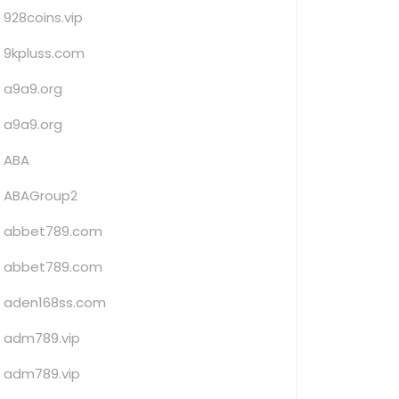
928coins.vip
9kpluss.com
a9a9.org
a9a9.org
ABA
ABAGroup2
abbet789.com
abbet789.com
aden168ss.com
adm789.vip
adm789.vip