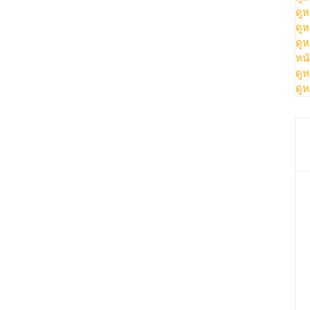
ดู
ต่ำ
35
ดูห
สบายใจ
ดูห
ได้
by
หน
เล่น
ดูห
ได้
Cora
ดูห
เท่า
ไหร่
็
ถอน
ได้
Top
15
by
Rob