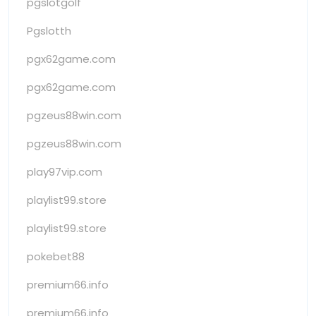
pgslotgolf
Pgslotth
pgx62game.com
pgx62game.com
pgzeus88win.com
pgzeus88win.com
play97vip.com
playlist99.store
playlist99.store
pokebet88
premium66.info
premium66.info