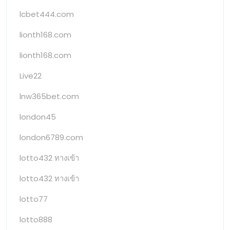
lcbet444.com
lionth168.com
lionth168.com
Live22
lnw365bet.com
london45
london6789.com
lotto432 ทางเข้า
lotto432 ทางเข้า
lotto77
lotto888