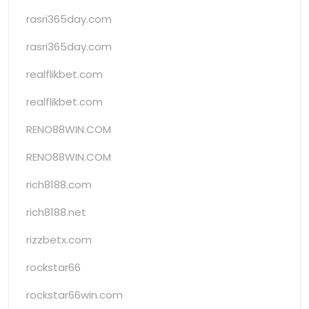
rasri365day.com
rasri365day.com
realflikbet.com
realflikbet.com
RENO88WIN.COM
RENO88WIN.COM
rich8188.com
rich8188.net
rizzbetx.com
rockstar66
rockstar66win.com