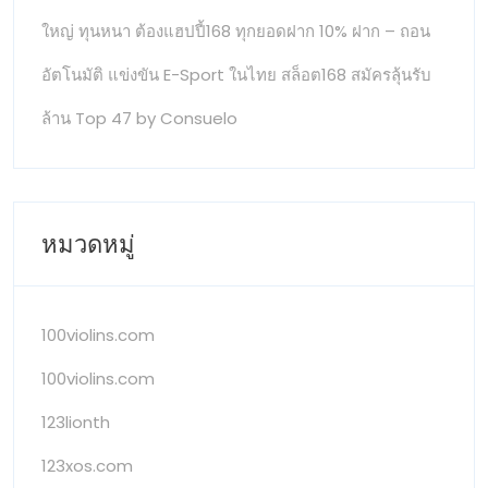
ใหญ่ ทุนหนา ต้องแฮปปี้168 ทุกยอดฝาก 10% ฝาก – ถอน
อัตโนมัติ แข่งขัน E-Sport ในไทย สล็อต168 สมัครลุ้นรับ
ล้าน Top 47 by Consuelo
หมวดหมู่
100violins.com
100violins.com
123lionth
123xos.com