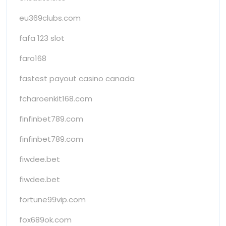
eu369clubs.com
fafa 123 slot
faro168
fastest payout casino canada
fcharoenkit168.com
finfinbet789.com
finfinbet789.com
fiwdee.bet
fiwdee.bet
fortune99vip.com
fox689ok.com