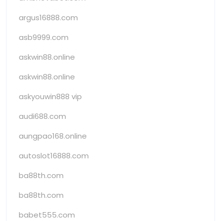
argus16888.com
asb9999.com
askwin88.online
askwin88.online
askyouwin888 vip
audi688.com
aungpao168.online
autoslot16888.com
ba88th.com
ba88th.com
babet555.com