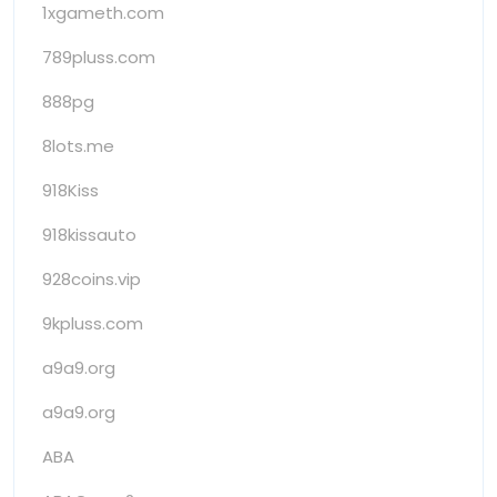
1xgameth.com
789pluss.com
888pg
8lots.me
918Kiss
918kissauto
928coins.vip
9kpluss.com
a9a9.org
a9a9.org
ABA