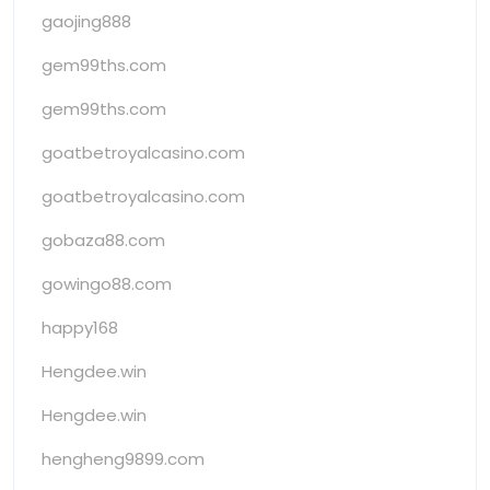
gaojing888
gem99ths.com
gem99ths.com
goatbetroyalcasino.com
goatbetroyalcasino.com
gobaza88.com
gowingo88.com
happy168
Hengdee.win
Hengdee.win
hengheng9899.com