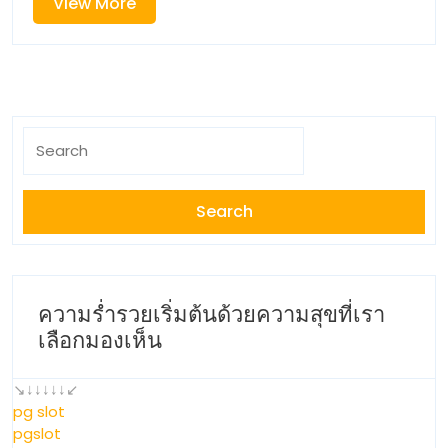
View
View More
ถอน
โต้
More
Top
ได้
32
by
จริง
Kazuko
ทุก
Search
for:
เกม
ฝาก
ถอน
ออ
ความร่ำรวยเริ่มต้นด้วยความสุขที่เรา
เลือกมองเห็น
โต้
Top
↘↓↓↓↓↓↙
pg slot
32
pgslot