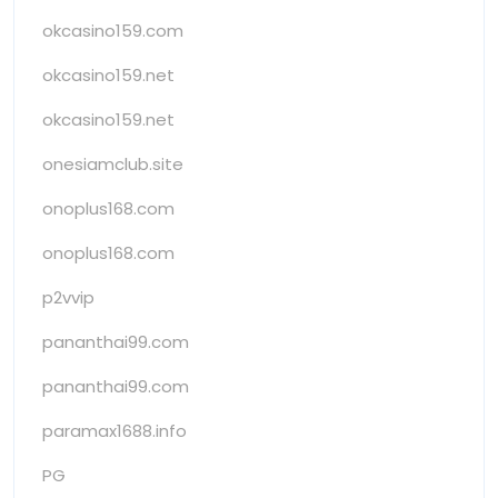
okcasino159.com
okcasino159.net
okcasino159.net
onesiamclub.site
onoplus168.com
onoplus168.com
p2vvip
pananthai99.com
pananthai99.com
paramax1688.info
PG