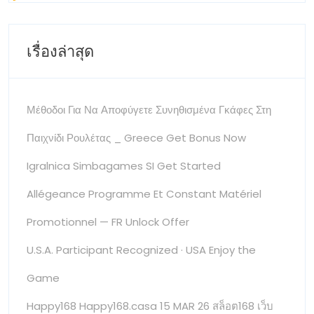
เรื่องล่าสุด
Μέθοδοι Για Να Αποφύγετε Συνηθισμένα Γκάφες Στη
Παιχνίδι Ρουλέτας _ Greece Get Bonus Now
Igralnica Simbagames SI Get Started
Allégeance Programme Et Constant Matériel
Promotionnel — FR Unlock Offer
U.S.A. Participant Recognized · USA Enjoy the
Game
Happy168 Happy168.casa 15 MAR 26 สล็อต168 เว็บ