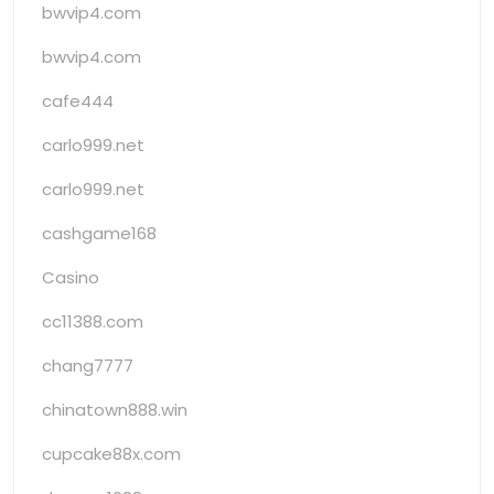
bwvip4.com
bwvip4.com
cafe444
carlo999.net
carlo999.net
cashgame168
Casino
cc11388.com
chang7777
chinatown888.win
cupcake88x.com