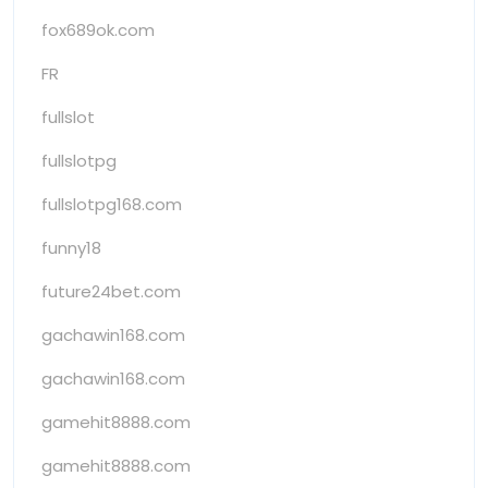
fox689ok.com
FR
fullslot
fullslotpg
fullslotpg168.com
funny18
future24bet.com
gachawin168.com
gachawin168.com
gamehit8888.com
gamehit8888.com