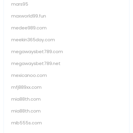
mars95
maxworld99.fun
medee989.com
meekin365day.com
megawaysbet789.com
megawaysbet789.net
mexicanoo.com
mfj889xx.com
mia88th.com
mia88th.com
mib555s.com