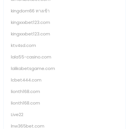
kingdom66 ทางเข้า
kingxxxbet123.com
kingxxxbet123.com
ktv4sd.com
lala55-casino.com
lalikabetsgame.com
lcbet444.com
lionth168.com
lionth168.com
Live22
lnw365bet.com