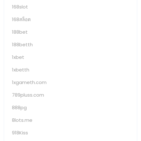
168slot
168สล็อต
188bet
188betth
1xbet
1xbetth
1xgameth.com
789pluss.com
888pg
8lots.me
918Kiss