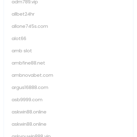
adm789.vip
allbet24hr
allone745s.com
alot66
amb slot
ambfine88.net
ambnovabet.com
argus16888.com
asb9999.com
askwin88.online
askwin88.online
askyouwin888 vip