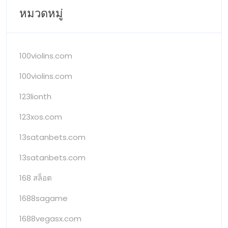
หมวดหมู่
100violins.com
100violins.com
123lionth
123xos.com
13satanbets.com
13satanbets.com
168 สล็อต
1688sagame
1688vegasx.com