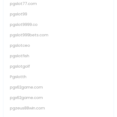
pgslot77.com
pgslot99
pgslot9999.co
pgslot999bets.com
pgslotceo
pgslotfish
pgslotgolf
Pgslotth
pgx62game.com
pgx62game.com
pgzeus88win.com