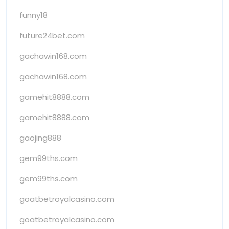
funny18
future24bet.com
gachawin168.com
gachawin168.com
gamehit8888.com
gamehit8888.com
gaojing888
gem99ths.com
gem99ths.com
goatbetroyalcasino.com
goatbetroyalcasino.com