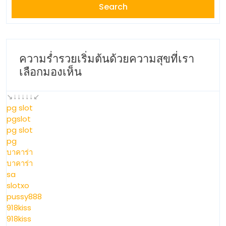
ความร่ำรวยเริ่มต้นด้วยความสุขที่เรา
เลือกมองเห็น
↘↓↓↓↓↓↙
pg slot
pgslot
pg slot
pg
บาคาร่า
บาคาร่า
sa
slotxo
pussy888
918kiss
918kiss