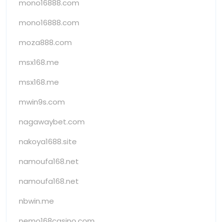
mono16888.com
mono16888.com
moza888.com
msx168.me
msx168.me
mwin9s.com
nagawaybet.com
nakoya1688.site
namoufa168.net
namoufa168.net
nbwin.me
nemo168casino.com