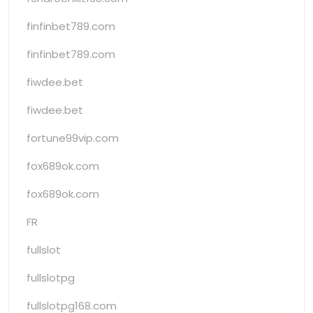
finfinbet789.com
finfinbet789.com
fiwdee.bet
fiwdee.bet
fortune99vip.com
fox689ok.com
fox689ok.com
FR
fullslot
fullslotpg
fullslotpg168.com