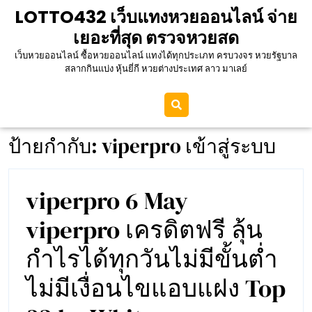
Skip
LOTTO432 เว็บแทงหวยออนไลน์ จ่าย
to
เยอะที่สุด ตรวจหวยสด
content
เว็บหวยออนไลน์ ซื้อหวยออนไลน์ แทงได้ทุกประเภท ครบวงจร หวยรัฐบาล
สลากกินแบ่ง หุ้นยี่กี หวยต่างประเทศ ลาว มาเลย์
ป้ายกำกับ:
viperpro เข้าสู่ระบบ
viperpro 6 May
viperpro เครดิตฟรี ลุ้น
กำไรได้ทุกวันไม่มีขั้นต่ำ
ไม่มีเงื่อนไขแอบแฝง Top