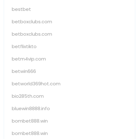
bestbet
betboxclubs.com
betboxclubs.com
betflixtikto
betm4vip.com
betwin666
betworld369hot.com
bio285th.com
bluewin8888.info
bombet888.win
bombet888.win