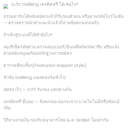
จะรับ tia8king เครดิตฟรี ได้เช่นไร?
ธรรมดารับได้หลังสมัครแล้วก็รับรองตัวตน หรือผ่านรหัสโปรโมชั่น
— ตรวจตราหน้าคำแนะนำแล้วก็อ่านข้อตกลงก่อนรับ
ถ้าเข้าสู่ระบบมิได้ทำยังไง?
ลองรีเซ็ตรหัสผ่าน ตรวจสอบเบอร์/อีเมลที่สมัครสมาชิก หรือแจ้ง
ฝ่ายสนับสนุนพร้อมหลักฐานการสมัคร
ตารางเทียบสั้นๆ(Featured-snippet style)
หัวข้อ tia8king แพลตฟอร์มทั่วไป
สมัคร เร็ว — OTP รับรอง แตกต่างกัน
เครดิตฟรี มีบ่อย — ข้อตกลงแจ่มกระจ่าง บางเว็บไม่มีหรือข้อแม้
เข้ม
วิถีทางจ่ายเงิน รองรับธนาคารไทย & e-Wallet ไม่เท่ากัน