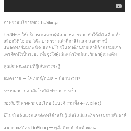
ยล
ไทม์
และ
ถอน
ภาพรวมบริการของ tia8king
ราย
ได้
tia8king ให้บริการเกมจากผู้พัฒนาหลายราย ทำให้มีตัวเลือกทั้ง
ได้
สล็อตวิดีโอ เกมโต๊ะ บาคาร่า แล้วก็คาสิโนสด นอกจากนี้
ทันที
แพลตฟอร์มมักพรีเซนเทชั่นโปรโมชั่นต้อนรับแล้วก็กิจกรรมแจก
ทุก
เครดิตฟรีเป็นระยะ เพื่อจูงใจผู้เล่นหน้าใหม่และรักษาผู้เล่นเดิม
วัน}
Top
คุณลักษณะเด่นที่ผู้เล่นควรจะรู้
40
สมัครง่าย — ใช้เบอร์/อีเมล + ยืนยัน OTP
by
Elvia
ระบบฝาก-ถอนอัตโนมัติ ทำรายการเร็ว
รองรับวิถีทางฝากของไทย (แบงค์ รวมทั้ง e-Wallet)
มีโปรโมชั่นแจกเครดิตฟรีสำหรับผู้เล่นใหม่และกิจกรรมรายสัปดาห์
แนวทางสมัคร tia8king — คู่มือทีละลำดับขั้นตอน