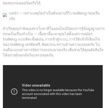
ทดสอบก่อนลงเงินจริงได้.
ยอด
เล่น
บทนำ — เพราะเหตุใดจำเป็นต้องอ่านรีวิว tia8king ก่อนเริ่ม
ของ
เล่น
เพื่อน
ที่
ถ้าเกิดคุณกำลังมองหาเว็บคาสิโนออนไลน์ใหม่ๆการรู้ข้อมูลฐานราก
สมัคร
ก่อนเป็นเรื่องจำเป็น — เนื้อหานี้จะพาคุณไล่ตั้งแต่การสมัคร
ผ่าน
tia8king แบบทีละขั้นตอน, การเข้าสู่ระบบ, การใช้แล้วก็เงื่อนไข
ลิงก์
ของ tia8king เครดิตฟรี, ข้อควรจะทราบด้านความปลอดภัย ไป
ของ
จนถึงแบบอย่างการจัดการงบประมาณจริง เพื่อช่วยให้คุณตัดสินใจ
คุณ
ได้อย่างมั่นอกมั่นใจและปลอดภัย.
โดย
ไม่
จำกัด
จำนวน
คน
พร้อม
ระบบ
สรุป
ยอด
เรี