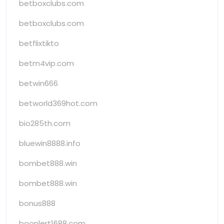
betboxclubs.com
betboxclubs.com
betflixtikto
betm4vip.com
betwin666
betworld369hot.com
bio285th.com
bluewin8888.info
bombet888.win
bombet888.win
bonus888
boonlert1688.com