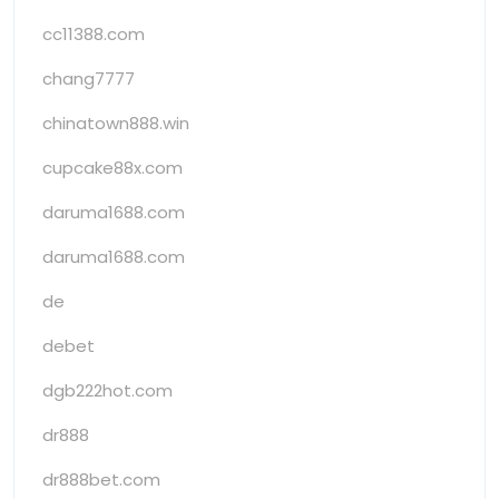
cc11388.com
chang7777
chinatown888.win
cupcake88x.com
daruma1688.com
daruma1688.com
de
debet
dgb222hot.com
dr888
dr888bet.com