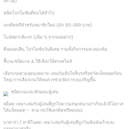
เท่าใด)
ชนิดโปรโมชั่นที่พบได้ทั่วไป
เครดิตฟรีสำหรับสมาชิกใหม่ (มัก 50–200 บาท)
โบนัสฝากทีแรก (เพิ่ม % จากยอดฝาก)
คืนยอดเสีย, โปรโมชั่นวันพิเศษ รวมทั้งกิจกรรมสะสมแต้ม
ชี้แนะชนิดเกม & วิธีเลือกให้ตรงสไตล์
เลือกเกมตามจุดมุ่งหมาย: เล่นบันเทิงใจสั้นๆหรือหวังแจ็คพอตก้อน
ใหญ่ การเลือกเกมให้สมควรช่วยจัดการงบเจริญขึ้น
ชนิดเกมและลักษณะผู้เล่น
สล็อต: เหมาะสมกับผู้เล่นที่ถูกใจความสนุกสนานร่าเริงแล้วก็โอกาส
ได้แจ็คพอต — สามารถใช้เครดิตฟรีทดสอบ
บาคาร่า / คาสิโนสด: เหมาะสมกับผู้เล่นที่ถูกใจเดิมพันเร็วและ
บรรยากาศจริง