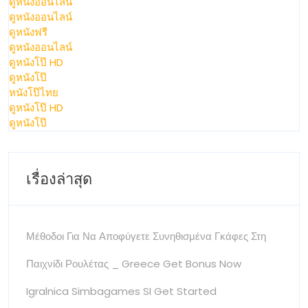
ดูหนังออนไลน์
ดูหนังออนไลน์
ดูหนังฟรี
ดูหนังออนไลน์
ดูหนังโป๊ HD
ดูหนังโป๊
หนังโป๊ไทย
ดูหนังโป๊ HD
ดูหนังโป๊
เรื่องล่าสุด
Μέθοδοι Για Να Αποφύγετε Συνηθισμένα Γκάφες Στη
Παιχνίδι Ρουλέτας _ Greece Get Bonus Now
Igralnica Simbagames SI Get Started