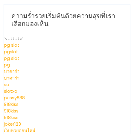
ความร่ำรวยเริ่มต้นด้วยความสุขที่เรา
เลือกมองเห็น
↘↓↓↓↓↓↙
pg slot
pgslot
pg slot
pg
บาคาร่า
บาคาร่า
sa
slotxo
pussy888
918kiss
918kiss
918kiss
joker123
เว็บหวยออนไลน์