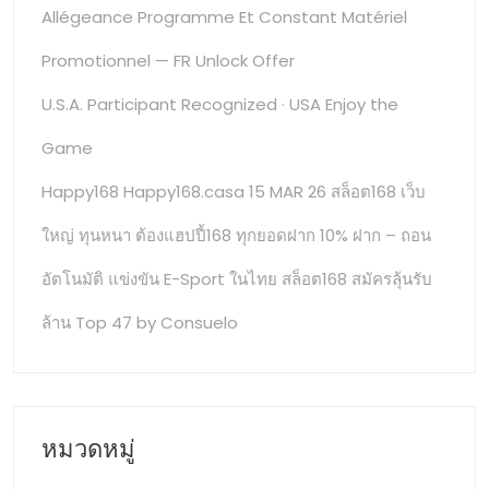
Allégeance Programme Et Constant Matériel
Promotionnel — FR Unlock Offer
U.S.A. Participant Recognized · USA Enjoy the
Game
Happy168 Happy168.casa 15 MAR 26 สล็อต168 เว็บ
ใหญ่ ทุนหนา ต้องแฮปปี้168 ทุกยอดฝาก 10% ฝาก – ถอน
อัตโนมัติ แข่งขัน E-Sport ในไทย สล็อต168 สมัครลุ้นรับ
ล้าน Top 47 by Consuelo
หมวดหมู่