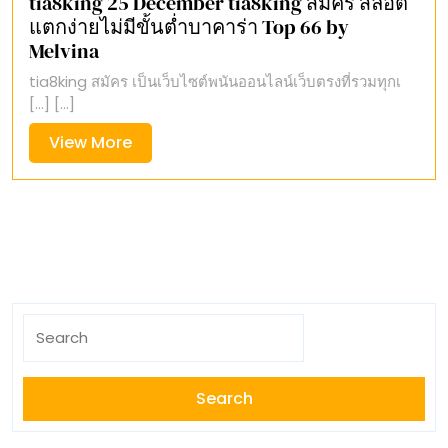
tia8king 25 December tia8king สมัคร สล็อต
แตกง่ายไม่มีขั้นต่ำบาคาร่า Top 66 by
Melvina
tia8king สมัคร เป็นเว็บไซต์พนันออนไลน์เว็บตรงที่รวมทุกเ
[…] [...]
View
View More
More
Search
for: