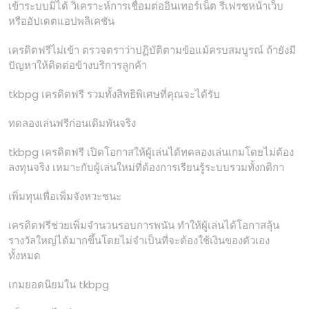
เข้าระบบมิได้ วิเคราะห์การเชื่อมต่ออินเทอร์เน็ต รีเฟรชหน้าเว็บ
หรืออัปเดตแอปพลิเคชัน
เครดิตฟรีไม่เข้า ตรวจตราว่าปฏิบัติตามข้อแม้ครบสมบูรณ์ ถ้ายังมี
ปัญหาให้ติดต่อข้างบริการลูกค้า
tkbpg เครดิตฟรี รวมทั้งสิทธิพิเศษที่คุณจะได้รับ
ทดลองเล่นฟรีก่อนเดิมพันจริง
tkbpg เครดิตฟรี เปิดโอกาสให้ผู้เล่นได้ทดลองเล่นเกมโดยไม่ต้อง
ลงทุนจริง เหมาะกับผู้เล่นใหม่ที่ต้องการเรียนรู้ระบบรวมทั้งกติกา
เพิ่มทุนเพื่อเพิ่มจังหวะชนะ
เครดิตฟรีช่วยเพิ่มจำนวนรอบการพนัน ทำให้ผู้เล่นได้โอกาสลุ้น
รางวัลใหญ่ได้มากขึ้นโดยไม่จำเป็นที่จะต้องใช้เงินของตัวเอง
ทั้งหมด
เกมยอดนิยมใน tkbpg