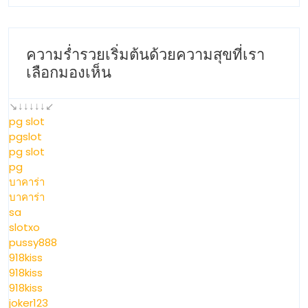
ความร่ำรวยเริ่มต้นด้วยความสุขที่เรา
เลือกมองเห็น
↘↓↓↓↓↓↙
pg slot
pgslot
pg slot
pg
บาคาร่า
บาคาร่า
sa
slotxo
pussy888
918kiss
918kiss
918kiss
joker123