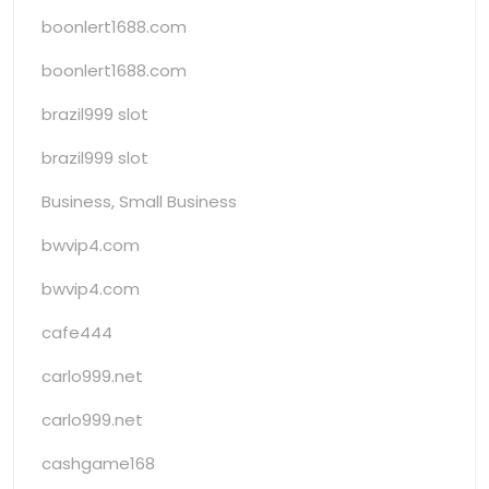
boonlert1688.com
boonlert1688.com
brazil999 slot
brazil999 slot
Business, Small Business
bwvip4.com
bwvip4.com
cafe444
carlo999.net
carlo999.net
cashgame168