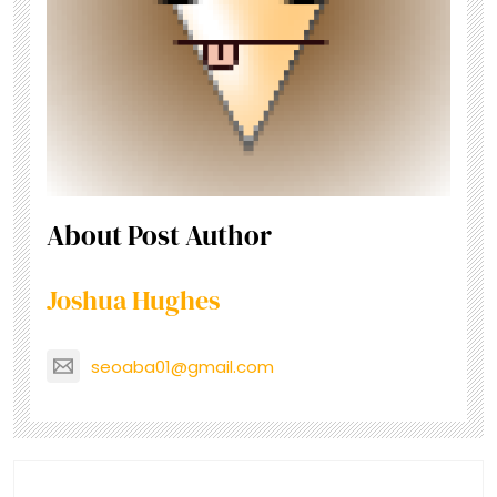
About Post Author
Joshua Hughes
seoaba01@gmail.com