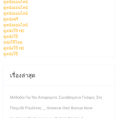
ดูหนังออนไลน์
ดูหนังออนไลน์
ดูหนังออนไลน์
ดูหนังฟรี
ดูหนังออนไลน์
ดูหนังโป๊ HD
ดูหนังโป๊
หนังโป๊ไทย
ดูหนังโป๊ HD
ดูหนังโป๊
เรื่องล่าสุด
Μέθοδοι Για Να Αποφύγετε Συνηθισμένα Γκάφες Στη
Παιχνίδι Ρουλέτας _ Greece Get Bonus Now