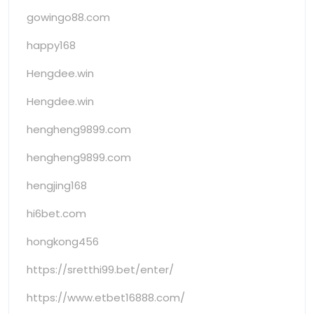
gowingo88.com
happy168
Hengdee.win
Hengdee.win
hengheng9899.com
hengheng9899.com
hengjing168
hi6bet.com
hongkong456
https://sretthi99.bet/enter/
https://www.etbet16888.com/