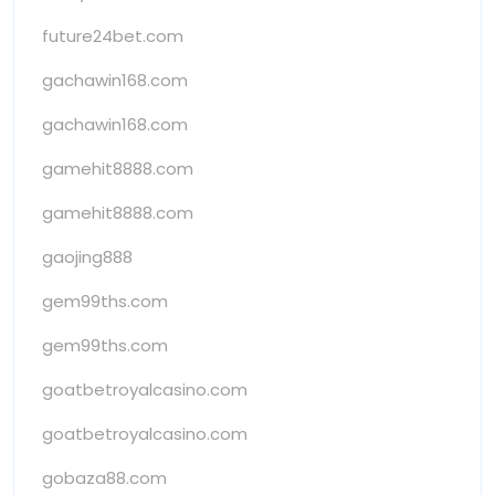
future24bet.com
gachawin168.com
gachawin168.com
gamehit8888.com
gamehit8888.com
gaojing888
gem99ths.com
gem99ths.com
goatbetroyalcasino.com
goatbetroyalcasino.com
gobaza88.com