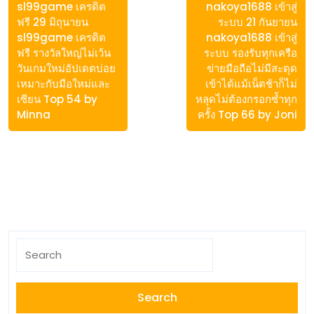
pos
Previous
sl99game เครดิต
nakoya1688 เข้าสู่
post:
ฟรี 29 มิถุนายน
ระบบ 21 กันยายน
sl99game เครดิต
nakoya1688 เข้าสู่
ฟรี รางวัลใหญ่ไม่เว้น
ระบบ รองรับทุกเครือ
วันเกมใหม่อัปเดตบ่อย
ข่ายมือถือไม่มีสะดุด
เหมาะกับมือใหม่และ
เข้าได้แม้เน็ตช้าก็ไม่
เซียน Top 54 by
หลุดไม่ต้องกรอกซ้ำทุก
Minna
ครั้ง Top 66 by Joni
Search
for: