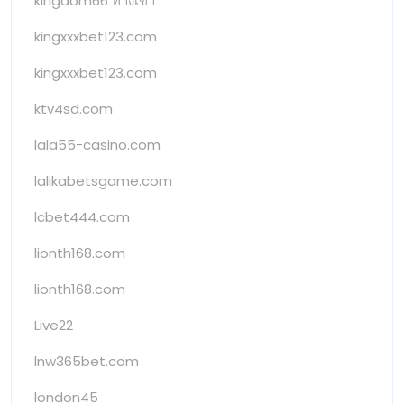
kingdom66 ทางเข้า
kingxxxbet123.com
kingxxxbet123.com
ktv4sd.com
lala55-casino.com
lalikabetsgame.com
lcbet444.com
lionth168.com
lionth168.com
Live22
lnw365bet.com
london45