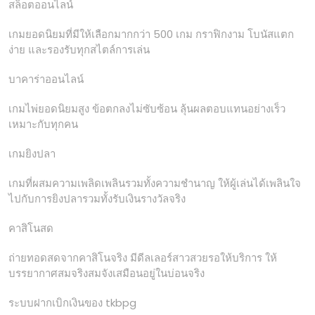
สล็อตออนไลน์
เกมยอดนิยมที่มีให้เลือกมากกว่า 500 เกม กราฟิกงาม โบนัสแตก
ง่าย และรองรับทุกสไตล์การเล่น
บาคาร่าออนไลน์
เกมไพ่ยอดนิยมสูง ข้อตกลงไม่ซับซ้อน ลุ้นผลตอบแทนอย่างเร็ว
เหมาะกับทุกคน
เกมยิงปลา
เกมที่ผสมความเพลิดเพลินรวมทั้งความชำนาญ ให้ผู้เล่นได้เพลินใจ
ไปกับการยิงปลารวมทั้งรับเงินรางวัลจริง
คาสิโนสด
ถ่ายทอดสดจากคาสิโนจริง มีดีลเลอร์สาวสวยรอให้บริการ ให้
บรรยากาศสมจริงสมจังเสมือนอยู่ในบ่อนจริง
ระบบฝากเบิกเงินของ tkbpg