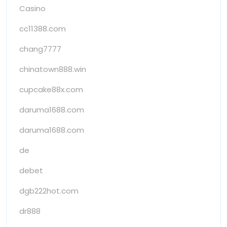
Casino
cc11388.com
chang7777
chinatown888.win
cupcake88x.com
daruma1688.com
daruma1688.com
de
debet
dgb222hot.com
dr888