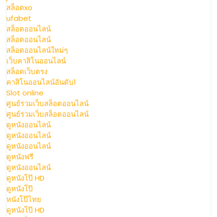
สล็อตxo
ufabet
สล็อตออนไลน์
สล็อตออนไลน์
สล็อตออนไลน์ใหม่ๆ
เว็บคาสิโนออนไลน์
สล็อตเว็บตรง
คาสิโนออนไลน์อันดับ1
Slot online
ศูนย์รวมเว็บสล็อตออนไลน์
ศูนย์รวมเว็บสล็อตออนไลน์
ดูหนังออนไลน์
ดูหนังออนไลน์
ดูหนังออนไลน์
ดูหนังฟรี
ดูหนังออนไลน์
ดูหนังโป๊ HD
ดูหนังโป๊
หนังโป๊ไทย
ดูหนังโป๊ HD