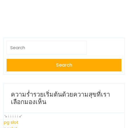
Search
for:
ความร่ำรวยเริ่มต้นด้วยความสุขที่เรา
เลือกมองเห็น
↘↓↓↓↓↓↙
pg slot