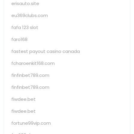
erisauto.site
eu369clubs.com
fafa 123 slot
faro168
fastest payout casino canada
fcharoenkit168.com
finfinbet789.com
finfinbet789.com
fiwdee.bet
fiwdee.bet
fortune99vip.com