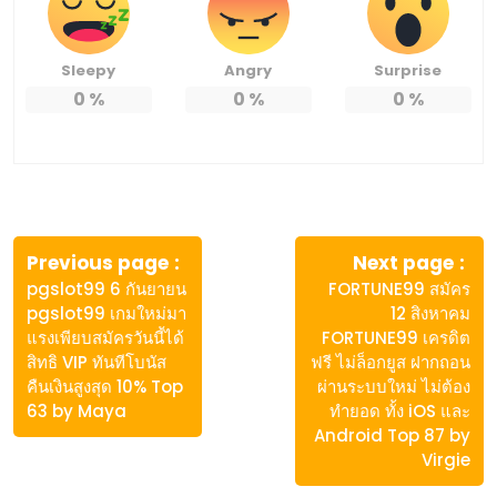
Sleepy
Angry
Surprise
0
%
0
%
0
%
แนะแนว
เรื่อง
Ne
Previous page
Next page
pos
Previous
pgslot99 6 กันยายน
FORTUNE99 สมัคร
post:
pgslot99 เกมใหม่มา
12 สิงหาคม
แรงเพียบสมัครวันนี้ได้
FORTUNE99 เครดิต
สิทธิ VIP ทันทีโบนัส
ฟรี ไม่ล็อกยูส ฝากถอน
คืนเงินสูงสุด 10% Top
ผ่านระบบใหม่ ไม่ต้อง
63 by Maya
ทำยอด ทั้ง iOS และ
Android Top 87 by
Virgie