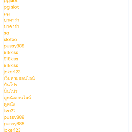
pgslot
pg slot
pg
บาคาร่า
บาคาร่า
sa
slotxo
pussy888
918kiss
918kiss
918kiss
joker123
เว็บหวยออนไลน์
ปั่นโปร
ปั่นโปร
ดูหนังออนไลน์
ดูหนัง
live22
pussy888
pussy888
joker123