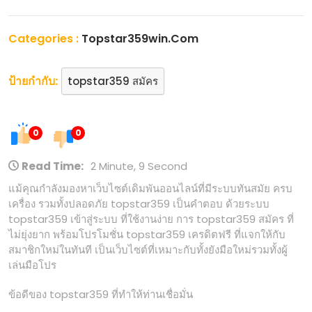
2025
ฟรี
24
มิถุนายน
Categories :
Topstar359win.com
topstar359
สมัคร
ป้ายกำกับ:
topstar359 สมัคร
เล่น
ได้
ตลอด
วัน
0
0
ไม่มี
ขั้น
Read Time:
2 Minute, 9 Second
ต่ำ
แม้คุณกำลังมองหาเว็บไซต์เดิมพันออนไลน์ที่มีระบบทันสมัย ครบ
ใส่ใจ
เครื่อง รวมทั้งปลอดภัย topstar359 เป็นคำตอบ ด้วยระบบ
ผู้
topstar359 เข้าสู่ระบบ ที่ใช้งานง่าย การ topstar359 สมัคร ที่
เล่น
ไม่ยุ่งยาก พร้อมโปรโมชั่น topstar359 เครดิตฟรี ที่แจกให้กับ
ทุก
สมาชิกใหม่ในทันที เป็นเว็บไซต์ที่เหมาะกับทั้งยังมือใหม่รวมทั้งผู้
ขั้น
เล่นมือโปร
ตอน
ถอน
ข้อดีของ topstar359 ที่ทำให้ท่านเชื่อมั่น
ได้
ทันที