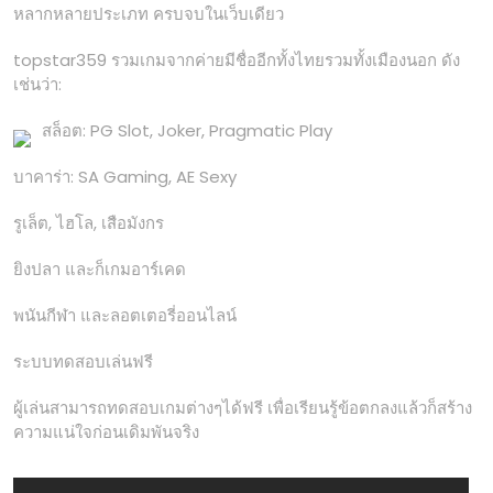
หลากหลายประเภท ครบจบในเว็บเดียว
topstar359 รวมเกมจากค่ายมีชื่ออีกทั้งไทยรวมทั้งเมืองนอก ดัง
เช่นว่า:
สล็อต: PG Slot, Joker, Pragmatic Play
บาคาร่า: SA Gaming, AE Sexy
รูเล็ต, ไฮโล, เสือมังกร
ยิงปลา และก็เกมอาร์เคด
พนันกีฬา และลอตเตอรี่ออนไลน์
ระบบทดสอบเล่นฟรี
ผู้เล่นสามารถทดสอบเกมต่างๆได้ฟรี เพื่อเรียนรู้ข้อตกลงแล้วก็สร้าง
ความแน่ใจก่อนเดิมพันจริง