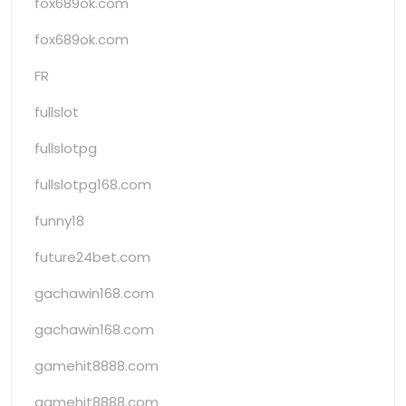
fox689ok.com
fox689ok.com
FR
fullslot
fullslotpg
fullslotpg168.com
funny18
future24bet.com
gachawin168.com
gachawin168.com
gamehit8888.com
gamehit8888.com