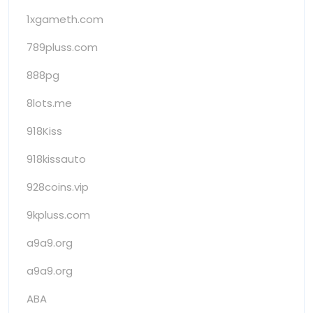
1xgameth.com
789pluss.com
888pg
8lots.me
918Kiss
918kissauto
928coins.vip
9kpluss.com
a9a9.org
a9a9.org
ABA