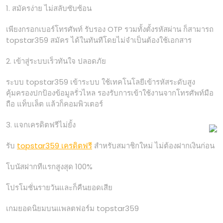
1. สมัครง่าย ไม่สลับซับซ้อน
Top
71
เพียงกรอกเบอร์โทรศัพท์ รับรอง OTP รวมทั้งตั้งรหัสผ่าน ก็สามารถ
by
topstar359 สมัคร ได้ในทันทีโดยไม่จำเป็นต้องใช้เอกสาร
Latesha
2. เข้าสู่ระบบเร็วทันใจ ปลอดภัย
ระบบ topstar359 เข้าระบบ ใช้เทคโนโลยีเข้ารหัสระดับสูง
คุ้มครองปกป้องข้อมูลรั่วไหล รองรับการเข้าใช้งานจากโทรศัพท์มือ
ถือ แท็บเล็ต แล้วก็คอมพิวเตอร์
3. แจกเครดิตฟรีไม่ยั้ง
รับ
topstar359 เครดิตฟรี
สำหรับสมาชิกใหม่ ไม่ต้องฝากเงินก่อน
โบนัสฝากทีแรกสูงสุด 100%
โปรโมชั่นรายวันและก็คืนยอดเสีย
เกมยอดนิยมบนแพลตฟอร์ม topstar359