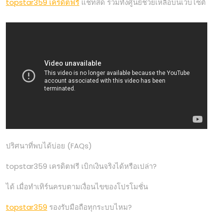
topstar359 เครดิตฟรี
แชทสด รวมทั้งศูนย์ช่วยเหลือบนเว็บไซต์
ปริศนาที่พบได้บ่อย (FAQs)
topstar359 เครดิตฟรี เบิกเงินจริงได้หรือเปล่า?
ได้ เมื่อทำเทิร์นครบตามเงื่อนไขของโปรโมชั่น
topstar359
รองรับมือถือทุกระบบไหม?