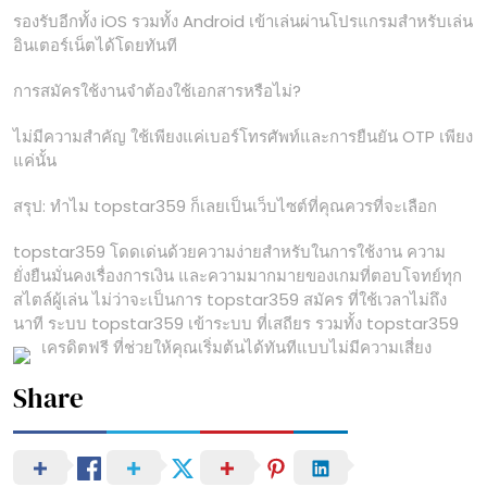
รองรับอีกทั้ง iOS รวมทั้ง Android เข้าเล่นผ่านโปรแกรมสำหรับเล่น
อินเตอร์เน็ตได้โดยทันที
การสมัครใช้งานจำต้องใช้เอกสารหรือไม่?
ไม่มีความสำคัญ ใช้เพียงแค่เบอร์โทรศัพท์และการยืนยัน OTP เพียง
แค่นั้น
สรุป: ทำไม topstar359 ก็เลยเป็นเว็บไซต์ที่คุณควรที่จะเลือก
topstar359 โดดเด่นด้วยความง่ายสำหรับในการใช้งาน ความ
ยั่งยืนมั่นคงเรื่องการเงิน และความมากมายของเกมที่ตอบโจทย์ทุก
สไตล์ผู้เล่น ไม่ว่าจะเป็นการ topstar359 สมัคร ที่ใช้เวลาไม่ถึง
นาที ระบบ topstar359 เข้าระบบ ที่เสถียร รวมทั้ง topstar359
เครดิตฟรี ที่ช่วยให้คุณเริ่มต้นได้ทันทีแบบไม่มีความเสี่ยง
Share