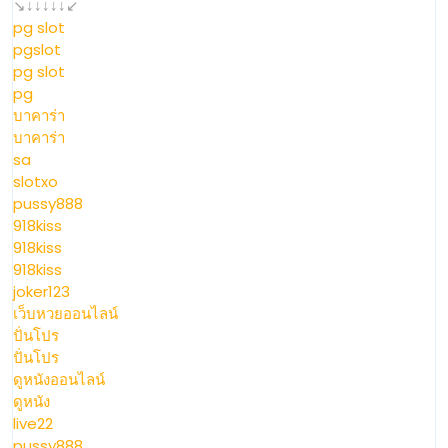
↘↓↓↓↓↓↙
pg slot
pgslot
pg slot
pg
บาคาร่า
บาคาร่า
sa
slotxo
pussy888
918kiss
918kiss
918kiss
joker123
เว็บหวยออนไลน์
ปั่นโปร
ปั่นโปร
ดูหนังออนไลน์
ดูหนัง
live22
pussy888