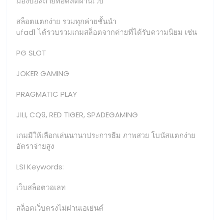
มองบอลถ่ายทอดสดผ่านเว็บ
สล็อตแตกง่าย รวมทุกค่ายชั้นนำ
ufad1 ได้รวบรวมเกมสล็อตจากค่ายที่ได้รับความนิยม เช่น
PG SLOT
JOKER GAMING
PRAGMATIC PLAY
JILI, CQ9, RED TIGER, SPADEGAMING
เกมมีให้เลือกเล่นนานาประการธีม ภาพสวย โบนัสแตกง่าย
อัตราจ่ายสูง
LSI Keywords:
เว็บสล็อตวอเลท
สล็อตเว็บตรงไม่ผ่านเอเย่นต์