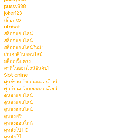
pussy888
joker123
สล็อตxo
ufabet
สล็อตออนไลน์
สล็อตออนไลน์
สล็อตออนไลน์ใหม่ๆ
เว็บคาสิโนออนไลน์
สล็อตเว็บตรง
คาสิโนออนไลน์อันดับ1
Slot online
ศูนย์รวมเว็บสล็อตออนไลน์
ศูนย์รวมเว็บสล็อตออนไลน์
ดูหนังออนไลน์
ดูหนังออนไลน์
ดูหนังออนไลน์
ดูหนังฟรี
ดูหนังออนไลน์
ดูหนังโป๊ HD
ดูหนังโป๊