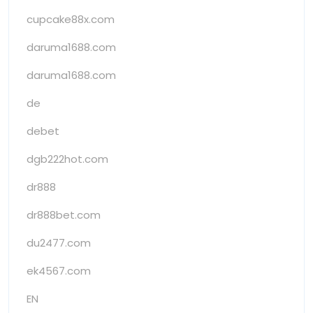
cupcake88x.com
daruma1688.com
daruma1688.com
de
debet
dgb222hot.com
dr888
dr888bet.com
du2477.com
ek4567.com
EN