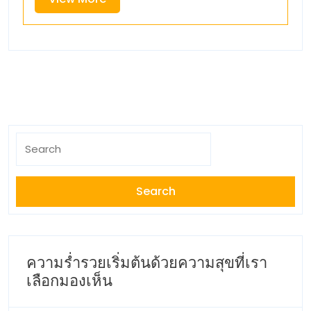
More
Search
for:
ความร่ำรวยเริ่มต้นด้วยความสุขที่เรา
เลือกมองเห็น