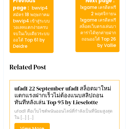
Previous
Next page
post:
Previous
page
1xgame เครดิตฟรี
bwvip4
post:
2 พฤศจิกายน
สมัคร 18 พฤษภาคม
1xgame เครดิตฟรี
bwvip4 เข้าสู่ระบบ
สล็อตเว็บตรงเล่นบา
วอเลทแตกง่ายครบ
คาร่าได้ทุกค่ายฝาก
จบในเว็บเดียวระบบ
ถอนออโต้ Top 26
ออโต้ Top 61 by
by Vallie
Deidre
Related Post
ufad1 22 September ufad1 สล็อตมาใหม่
แตกแรงฝากเร็วไม่ต้องแนบสลิปถอน
ทันทีหลังเล่น Top 95 by Lieselotte
ufad1 คือเว็บไซต์พนันออนไลน์ที่กำลังเป็นที่นิยมสูงสุด
ใน […] [...]
View
View More