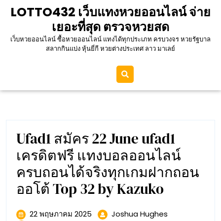
Skip
LOTTO432 เว็บแทงหวยออนไลน์ จ่าย
to
เยอะที่สุด ตรวจหวยสด
content
เว็บหวยออนไลน์ ซื้อหวยออนไลน์ แทงได้ทุกประเภท ครบวงจร หวยรัฐบาล
สลากกินแบ่ง หุ้นยี่กี หวยต่างประเทศ ลาว มาเลย์
Ufad1 สมัคร 22 June ufad1
เครดิตฟรี แทงบอลออนไลน์
ครบถอนได้จริงทุกเกมฝากถอน
ออโต้ Top 32 by Kazuko
22
Ufad1
22 พฤษภาคม 2025
Joshua Hughes