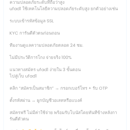
ความปลอดภัยระดับที่ถือว่าสูง
ufad1 ใช้เทคโนโลยีความปลอดภัยระดับสูง ยกตัวอย่างเช่น
ระบบเข้ารหัสข้อมูล SSL
KYC การันตีตัวตนก่อนถอน
ทีมงานดูแลความปลอดภัยตลอด 24 ชม.
ไม่มีประวัติการโกง จ่ายจริง 100%
แนวทางสมัคร ufad1 ง่ายใน 3 ขั้นตอน
ไปสู่เว็บ ufad1
คลิก “สมัครเป็นสมาชิก” → กรอกเบอร์โทร + รับ OTP
ตั้งรหัสผ่าน → ผูกบัญชีวอเลทหรือแบงค์
สมัครฟรี ไม่มีค่าใช้จ่าย พร้อมรับโบนัสโดยทันทีข้างหลังกา
รันตีตัวตน