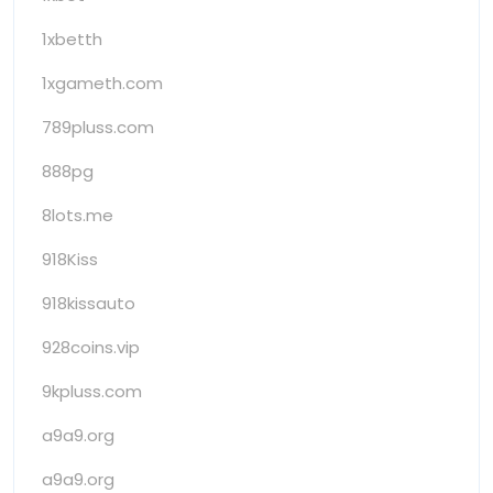
1xbetth
1xgameth.com
789pluss.com
888pg
8lots.me
918Kiss
918kissauto
928coins.vip
9kpluss.com
a9a9.org
a9a9.org