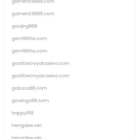
gamehit8888.com
gamehit8888.com
gaojing888
gem99ths.com
gem99ths.com
goatbetroyalcasino.com
goatbetroyalcasino.com
gobaza88.com
gowingo88.com
happy168
Hengdee.win
Hengdee.win