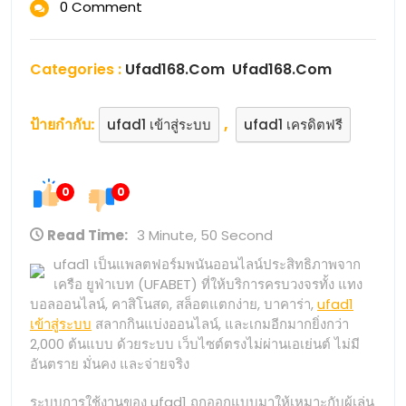
พฤษภาคม
สมัคร
0 Comment
2025
22
June
ufad1
Categories :
Ufad168.com
Ufad168.com
เครดิต
ฟรี
ป้ายกำกับ:
,
ufad1 เข้าสู่ระบบ
ufad1 เครดิตฟรี
แทง
บอล
ออนไลน์
ครบ
0
0
ถอน
ได้
Read Time:
3 Minute, 50 Second
จริง
ufad1 เป็นแพลตฟอร์มพนันออนไลน์ประสิทธิภาพจาก
ทุก
เครือ ยูฟ่าเบท (UFABET) ที่ให้บริการครบวงจรทั้ง แทง
เกม
บอลออนไลน์, คาสิโนสด, สล็อตแตกง่าย, บาคาร่า,
ufad1
ฝาก
เข้าสู่ระบบ
สลากกินแบ่งออนไลน์, และเกมอีกมากยิ่งกว่า
ถอน
2,000 ต้นแบบ ด้วยระบบ เว็บไซต์ตรงไม่ผ่านเอเย่นต์ ไม่มี
ออ
อันตราย มั่นคง และจ่ายจริง
โต้
Top
ระบบการใช้งานของ ufad1 ถูกออกแบบมาให้เหมาะกับผู้เล่น
32