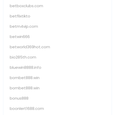
betboxclubs.com
betflixtikto
betm4vip.com
betwin666
betworld369hot.com
bio285th.com
bluewin8888.info
bombet888.win
bombet888.win
bonus888
boonlert1688.com