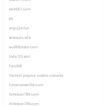
ek4567.com
EN
enjoy24.fun
erisauto.site
eu369clubs.com
fafa 123 slot
faro168
fastest payout casino canada
fcharoenkit168.com
finfinbet789.com
finfinbet789.com