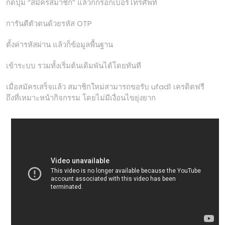
กดปุ่ม “สมัครสมาชิก” แล้วก็กรอกเบอร์โทรศัพท์
การันตีตัวตนด้วยรหัส OTP
ตั้งค่ารหัสผ่าน แล้วก็ข้อมูลพื้นฐาน
เข้าระบบ รวมทั้งเริ่มต้นเดิมพันได้โดยทันที
เมื่อสมัครเสร็จแล้ว สมาชิกใหม่สามารถขอรับ ufad1 เครดิตฟรี
ถึงที่เหมาะหน้ากิจกรรม โดยไม่มีเงื่อนไขยุ่งยาก