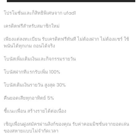
โปรโมชั่นและก็สิทธิพิเศษจาก ufad1
เครดิตฟรีสำหรับสมาชิกใหม่
เพียงแต่ลงทะเบียน รับเครดิตฟรีทันที ไม่ต้องฝาก ไม่ต้องแชร์ ใช้
พนันได้ทุกเกม ถอนได้จริง
โบนัสเพิ่มเติมเงินและกิจกรรมรายวัน
โบนัสฝากทีแรกรับเพิ่ม 100%
โบนัสเติมเงินรายวัน สูงสุด 30%
คืนยอดเสียทุกอาทิตย์ 5%
ชี้แนะเพื่อน สร้างรายได้ต่อเนื่อง
เชิญเพื่อนฝูงสมัครผ่านลิงก์ของคุณ รับค่าคอมมิชชั่นจากยอดเล่น
ของสหายแบบไม่จำกัดเวลา