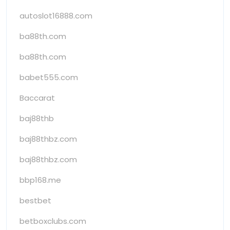
autoslot16888.com
ba88th.com
ba88th.com
babet555.com
Baccarat
baj88thb
baj88thbz.com
baj88thbz.com
bbp168.me
bestbet
betboxclubs.com