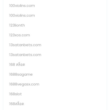
100violins.com
100violins.com
123lionth
123xos.com
13satanbets.com
13satanbets.com
168 สล็อต
1688sagame
1688vegasx.com
168slot
168สล็อต