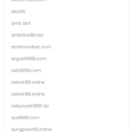
alot66
amb slot
ambfine88.net
ambnovabet.com
argus16888.com
asb9999.com
askwin88.online
askwin88.online
askyouwin888 vip
audi688.com
aungpao168.online