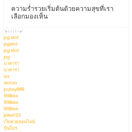
ความร่ำรวยเริ่มต้นด้วยความสุขที่เรา
เลือกมองเห็น
↘↓↓↓↓↓↙
pg slot
pgslot
pg slot
pg
บาคาร่า
บาคาร่า
sa
slotxo
pussy888
918kiss
918kiss
918kiss
joker123
เว็บหวยออนไลน์
ปั่นโปร