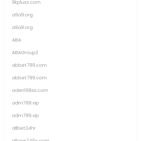
9kpluss.com
a9a9.org
a9a9.org
ABA
ABAGroup2
abbet789.com
abbet789.com
aden168ss.com
adm789.vip
adm789.vip
allbet24hr
allone745s.com