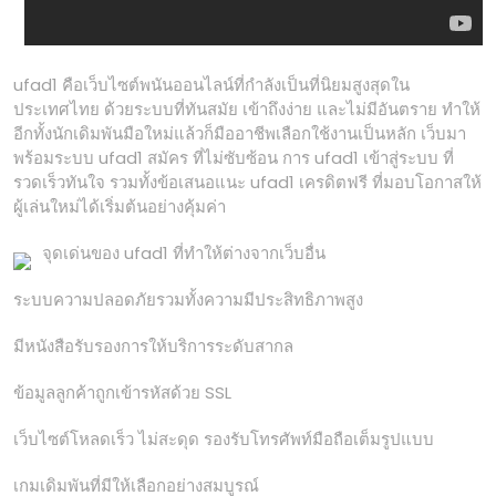
ufad1 คือเว็บไซต์พนันออนไลน์ที่กำลังเป็นที่นิยมสูงสุดใน
ประเทศไทย ด้วยระบบที่ทันสมัย เข้าถึงง่าย และไม่มีอันตราย ทำให้
อีกทั้งนักเดิมพันมือใหม่แล้วก็มืออาชีพเลือกใช้งานเป็นหลัก เว็บมา
พร้อมระบบ ufad1 สมัคร ที่ไม่ซับซ้อน การ ufad1 เข้าสู่ระบบ ที่
รวดเร็วทันใจ รวมทั้งข้อเสนอแนะ ufad1 เครดิตฟรี ที่มอบโอกาสให้
ผู้เล่นใหม่ได้เริ่มต้นอย่างคุ้มค่า
จุดเด่นของ ufad1 ที่ทำให้ต่างจากเว็บอื่น
ระบบความปลอดภัยรวมทั้งความมีประสิทธิภาพสูง
มีหนังสือรับรองการให้บริการระดับสากล
ข้อมูลลูกค้าถูกเข้ารหัสด้วย SSL
เว็บไซต์โหลดเร็ว ไม่สะดุด รองรับโทรศัพท์มือถือเต็มรูปแบบ
เกมเดิมพันที่มีให้เลือกอย่างสมบูรณ์