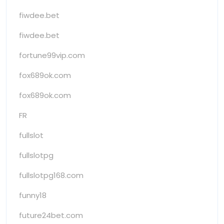
fiwdee.bet
fiwdee.bet
fortune99vip.com
fox689ok.com
fox689ok.com
FR
fullslot
fullslotpg
fullslotpg168.com
funny18
future24bet.com