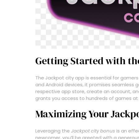
Getting Started with th
The Jackpot city app is essential for gamers 
and Android devices, it promises seamless 
respective app store, create an account, and
grants you access to hundreds of games at y
Maximizing Your Jackpo
Leveraging the
Jackpot city bonus
is an effe
newcomer, you’ll be greeted with a generous 