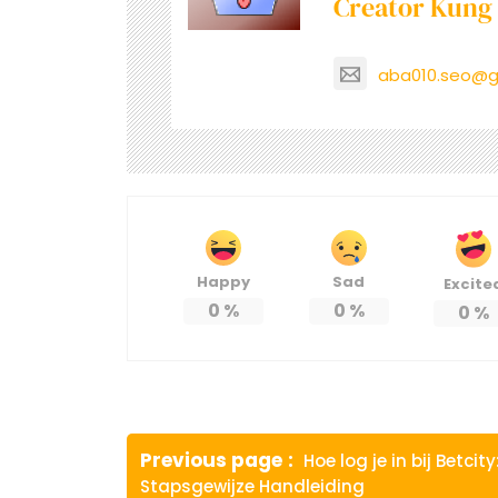
Creator Kung
aba010.seo@g
Happy
Sad
Excite
0
%
0
%
0
%
แนะแนว
เรื่อง
Previous
Previous page
Hoe log je in bij Betcity
post:
Stapsgewijze Handleiding