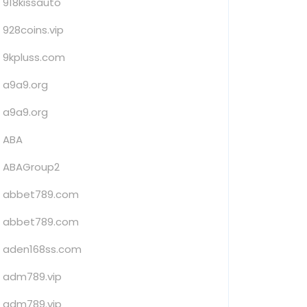
918kissauto
928coins.vip
9kpluss.com
a9a9.org
a9a9.org
ABA
ABAGroup2
abbet789.com
abbet789.com
aden168ss.com
adm789.vip
adm789.vip