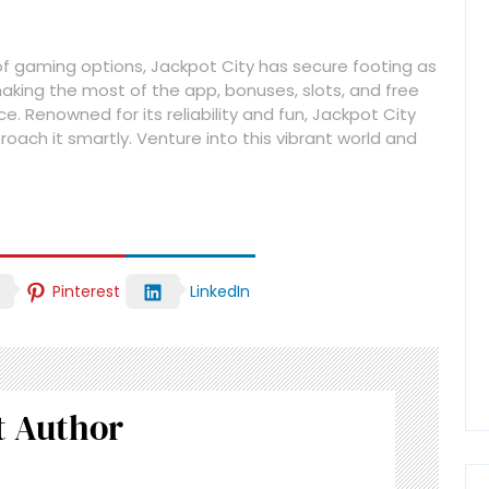
 of gaming options, Jackpot City has secure footing as
aking the most of the app, bonuses, slots, and free
. Renowned for its reliability and fun, Jackpot City
roach it smartly. Venture into this vibrant world and
Pinterest
LinkedIn
t Author