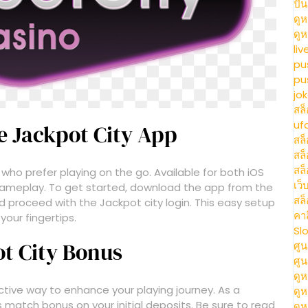
ปั่
ดู
ดูห
liv
pu
pu
jo
สล
uf
e Jackpot City App
สล
สล
สล
who prefer playing on the go. Available for both iOS
เว
gameplay. To get started, download the app from the
สล
 proceed with the Jackpot city login. This easy setup
คา
our fingertips.
Slo
t City Bonus
ศู
ศู
ดู
ctive way to enhance your playing journey. As a
ดู
match bonus on your initial deposits. Be sure to read
ดู