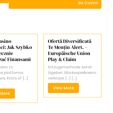
da Casinò
asino
Ofertă Diversificată
ci: Jak Szybko
Te Mențin Alert. –
ecznie
Europäische Union
zać Finansami
Play & Claim
sino to
Entzugsmethode Astat
na platforma
Sigebet Glücksspielkasino
a, która of […]
verkörpe […] [...]
View
View More
View
 More
More
More