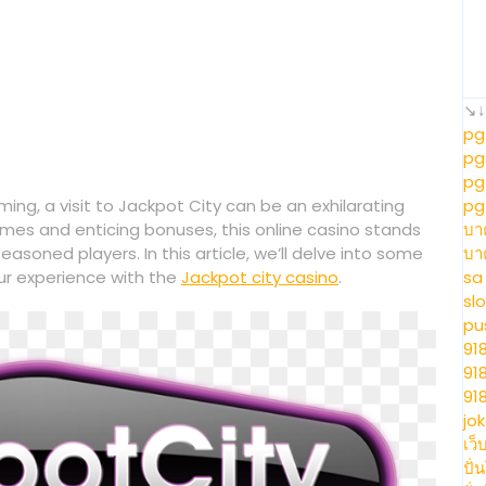
l
↘↓
pg
hensive
pg
pg
aming, a visit to Jackpot City can be an exhilarating
pg
games and enticing bonuses, this online casino stands
บา
asoned players. In this article, we’ll delve into some
บา
ur experience with the
Jackpot city casino
.
sa
sl
pu
918
918
918
jo
เว
ปั่