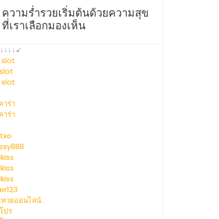
ความร่ำรวยเริ่มต้นด้วยความสุข
ที่เราเลือกมองเห็น
↓↓↓↓↙
 slot
slot
 slot
คาร่า
คาร่า
otxo
ssy888
kiss
kiss
kiss
ker123
็บหวยออนไลน์
นโปร