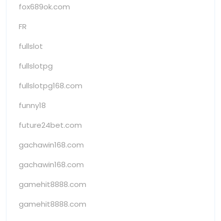
fox689ok.com
FR
fullslot
fullslotpg
fullslotpg168.com
funny18
future24bet.com
gachawin168.com
gachawin168.com
gamehit8888.com
gamehit8888.com