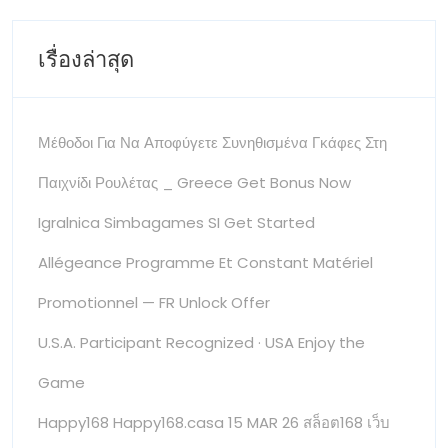
เรื่องล่าสุด
Μέθοδοι Για Να Αποφύγετε Συνηθισμένα Γκάφες Στη
Παιχνίδι Ρουλέτας _ Greece Get Bonus Now
Igralnica Simbagames SI Get Started
Allégeance Programme Et Constant Matériel
Promotionnel — FR Unlock Offer
U.S.A. Participant Recognized · USA Enjoy the
Game
Happy168 Happy168.casa 15 MAR 26 สล็อต168 เว็บ