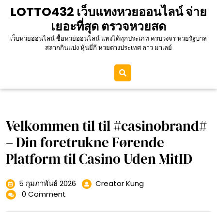
Skip
LOTTO432 เว็บแทงหวยออนไลน์ จ่าย
to
เยอะที่สุด ตรวจหวยสด
content
เว็บหวยออนไลน์ ซื้อหวยออนไลน์ แทงได้ทุกประเภท ครบวงจร หวยรัฐบาล
สลากกินแบ่ง หุ้นยี่กี หวยต่างประเทศ ลาว มาเลย์
Velkommen til til #casinobrand#
– Din foretrukne Førende
Platform til Casino Uden MitID
5
Velkommen
5 กุมภาพันธ์ 2026
Creator Kung
กุมภาพันธ์
til
0 Comment
2026
til
#casinobrand#