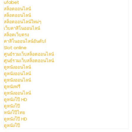
ufabet
สล็อตออนไลน์
สล็อตออนไลน์
สล็อตออนไลน์ใหม่ๆ
เว็บคาสิโนออนไลน์
สล็อตเว็บตรง
คาสิโนออนไลน์อันดับ1
Slot online
ศูนย์รวมเว็บสล็อตออนไลน์
ศูนย์รวมเว็บสล็อตออนไลน์
ดูหนังออนไลน์
ดูหนังออนไลน์
ดูหนังออนไลน์
ดูหนังฟรี
ดูหนังออนไลน์
ดูหนังโป๊ HD
ดูหนังโป๊
หนังโป๊ไทย
ดูหนังโป๊ HD
ดูหนังโป๊