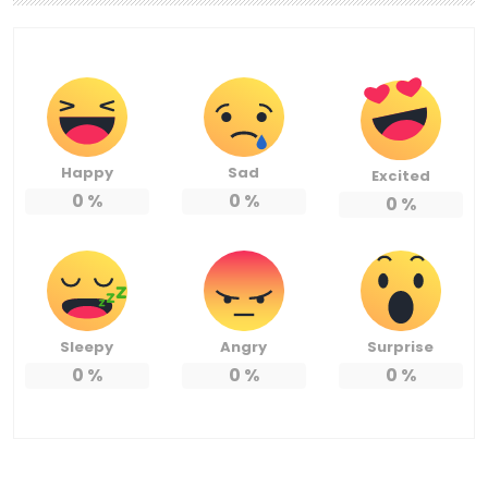
Happy
Sad
Excited
0
%
0
%
0
%
Sleepy
Angry
Surprise
0
%
0
%
0
%
แนะแนว