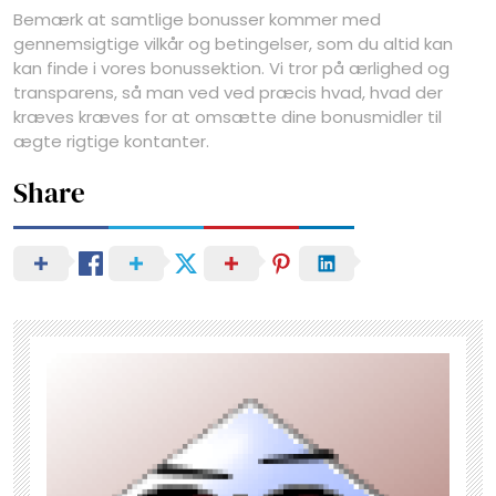
Bemærk at samtlige bonusser kommer med
gennemsigtige vilkår og betingelser, som du altid kan
kan finde i vores bonussektion. Vi tror på ærlighed og
transparens, så man ved ved præcis hvad, hvad der
kræves kræves for at omsætte dine bonusmidler til
ægte rigtige kontanter.
Share