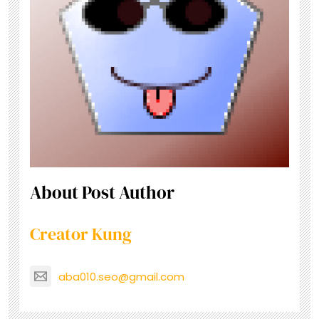
About Post Author
Creator Kung
aba010.seo@gmail.com