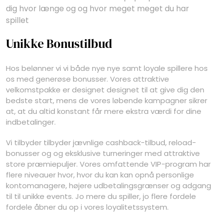
dig hvor længe og og hvor meget meget du har
spillet
Unikke Bonustilbud
Hos belønner vi vi både nye nye samt loyale spillere hos
os med generøse bonusser. Vores attraktive
velkomstpakke er designet designet til at give dig den
bedste start, mens de vores løbende kampagner sikrer
at, at du altid konstant får mere ekstra værdi for dine
indbetalinger.
Vi tilbyder tilbyder jævnlige cashback-tilbud, reload-
bonusser og og eksklusive turneringer med attraktive
store præmiepuljer. Vores omfattende VIP-program har
flere niveauer hvor, hvor du kan kan opnå personlige
kontomanagere, højere udbetalingsgrænser og adgang
til til unikke events. Jo mere du spiller, jo flere fordele
fordele åbner du op i vores loyalitetssystem.