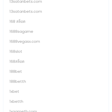
13satanbets.com
13satanbets.com
168 สล็อต
1688sagame
1688vegasx.com
168slot
168สล็อต
188bet
188betth
1xbet
1xbetth
1xgameth.com