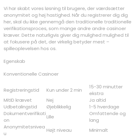
Vi har skabt vores løsning til brugere, der værdsætter
anonymitet og høj hastighed. Når du registrerer dig dig
her, skal du ikke gennemgå den traditionelle traditionelle
verifikationsproces, som mange andre andre casinoer
kræver. Dette naturligvis giver dig mulighed mulighed til
at fokusere på det, der virkelig betyder mest –
spilleoplevelsen hos os.
Egenskab
Konventionelle Casinoer
15-30 minutter
Registreringstid
Kun under 2 min
ekstra
MitID krævet
Nej
Ja altid
Udbetalingstid
Øjeblikkelig
1-5 hverdage
Dokumentverifikati
Omfattende og
Lille
on
lang
Anonymitetsnivea
Højt niveau
Minimalt
u