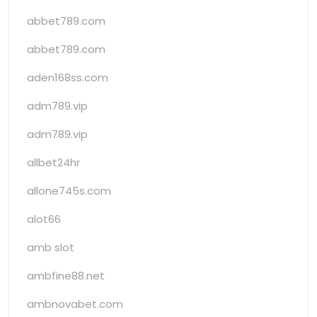
abbet789.com
abbet789.com
aden168ss.com
adm789.vip
adm789.vip
allbet24hr
allone745s.com
alot66
amb slot
ambfine88.net
ambnovabet.com