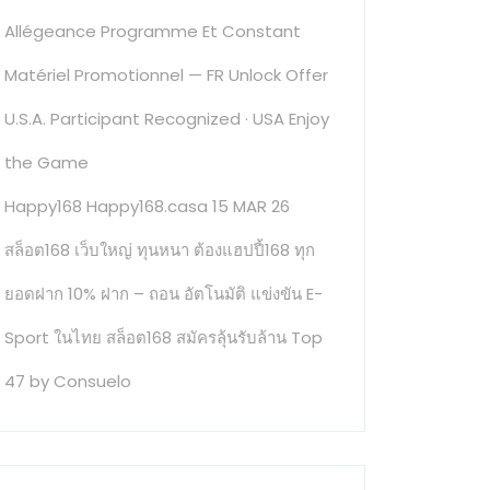
Allégeance Programme Et Constant
Matériel Promotionnel — FR Unlock Offer
U.S.A. Participant Recognized · USA Enjoy
the Game
Happy168 Happy168.casa 15 MAR 26
สล็อต168 เว็บใหญ่ ทุนหนา ต้องแฮปปี้168 ทุก
ยอดฝาก 10% ฝาก – ถอน อัตโนมัติ แข่งขัน E-
Sport ในไทย สล็อต168 สมัครลุ้นรับล้าน Top
47 by Consuelo