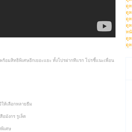
ดูห
ดู
ดูห
ดูห
หน
ดูห
ดูห
 พร้อมสิทธิพิเศษอีกเยอะแยะ ทั้งโปรฝากทีแรก โปรชี้แนะเพื่อน
ให้เลือกหลายธีม
ือมังกร รูเล็ต
สพิเศษ