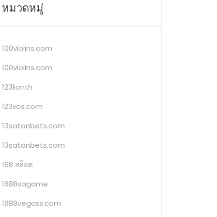
หมวดหมู่
100violins.com
100violins.com
123lionth
123xos.com
13satanbets.com
13satanbets.com
168 สล็อต
1688sagame
1688vegasx.com