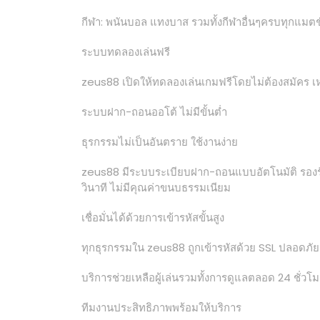
กีฬา: พนันบอล แทงบาส รวมทั้งกีฬาอื่นๆครบทุกแมตช
ระบบทดลองเล่นฟรี
zeus88 เปิดให้ทดลองเล่นเกมฟรีโดยไม่ต้องสมัคร เห
ระบบฝาก-ถอนออโต้ ไม่มีขั้นต่ำ
ธุรกรรมไม่เป็นอันตราย ใช้งานง่าย
zeus88 มีระบบระเบียบฝาก-ถอนแบบอัตโนมัติ รองรับ
วินาที ไม่มีคุณค่าขนบธรรมเนียม
เชื่อมั่นได้ด้วยการเข้ารหัสขั้นสูง
ทุกธุรกรรมใน zeus88 ถูกเข้ารหัสด้วย SSL ปลอดภัย ม
บริการช่วยเหลือผู้เล่นรวมทั้งการดูแลตลอด 24 ชั่วโม
ทีมงานประสิทธิภาพพร้อมให้บริการ