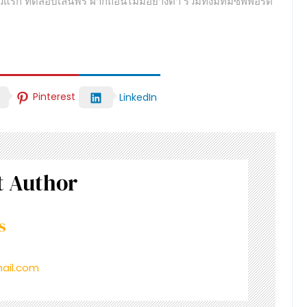
ราวแรก ทดสอบเล่นฟรี ฝากถอนไม่มีอย่างต่ำ รวมทั้งมีทีมซัพพอร์ต
Pinterest
LinkedIn
t Author
s
ail.com