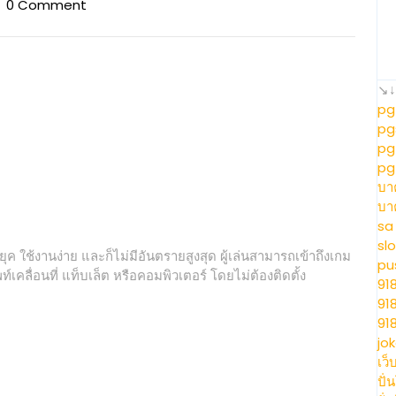
88
0 Comment
ber
88
↘↓
pg
pg
pg
pg
าพ
บา
บา
ยม
sa
sl
ุค ใช้งานง่าย และก็ไม่มีอันตรายสูงสุด ผู้เล่นสามารถเข้าถึงเกม
pu
ท์เคลื่อนที่ แท็บเล็ต หรือคอมพิวเตอร์ โดยไม่ต้องติดตั้ง
918
918
918
jo
เว
ปั่