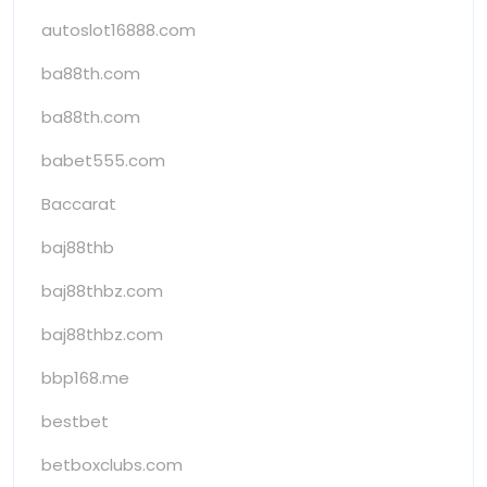
autoslot16888.com
ba88th.com
ba88th.com
babet555.com
Baccarat
baj88thb
baj88thbz.com
baj88thbz.com
bbp168.me
bestbet
betboxclubs.com