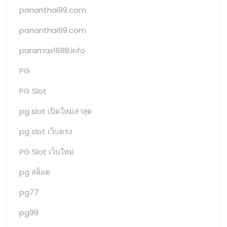
pananthai99.com
pananthai99.com
paramax1688.info
PG
PG Slot
pg slot เปิดใหม่ล่าสุด
pg slot เว็บตรง
PG Slot เว็บใหม่
pg สล็อต
pg77
pg99