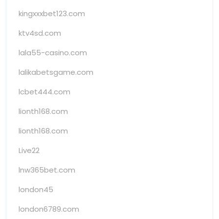
kingxxxbet123.com
ktv4sd.com
lala55-casino.com
lalikabetsgame.com
lcbet444.com
lionth168.com
lionth168.com
Live22
lnw365bet.com
london45
london6789.com