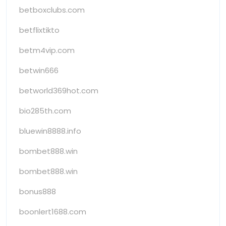
betboxclubs.com
betflixtikto
betm4vip.com
betwin666
betworld369hot.com
bio285th.com
bluewin8888.info
bombet888.win
bombet888.win
bonus888
boonlert1688.com