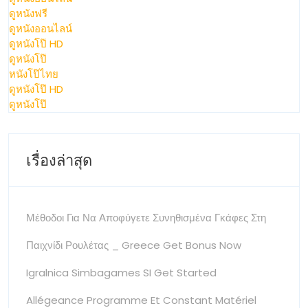
ดูหนังฟรี
ดูหนังออนไลน์
ดูหนังโป๊ HD
ดูหนังโป๊
หนังโป๊ไทย
ดูหนังโป๊ HD
ดูหนังโป๊
เรื่องล่าสุด
Μέθοδοι Για Να Αποφύγετε Συνηθισμένα Γκάφες Στη
Παιχνίδι Ρουλέτας _ Greece Get Bonus Now
Igralnica Simbagames SI Get Started
Allégeance Programme Et Constant Matériel