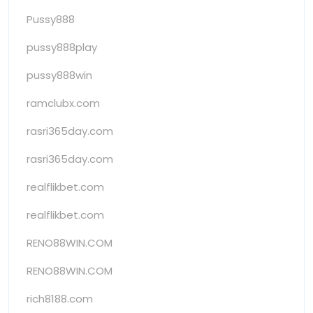
Pussy888
pussy888play
pussy888win
ramclubx.com
rasri365day.com
rasri365day.com
realflikbet.com
realflikbet.com
RENO88WIN.COM
RENO88WIN.COM
rich8188.com