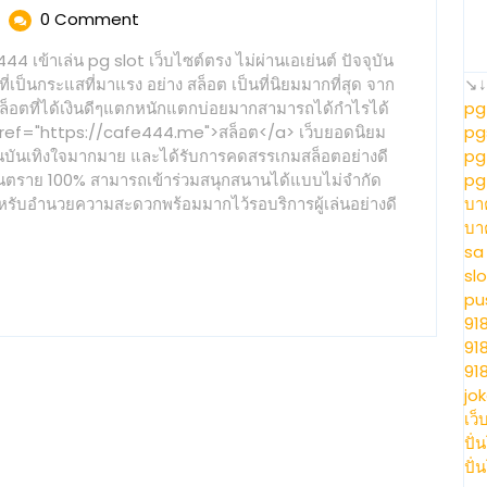
ค่าย
gslot
0 Comment
่าย
ใหญ่p
้าเล่น pg slot เว็บไซต์ตรง ไม่ผ่านเอเย่นต์ ปัจจุบัน
หญ่pgทาง
ที่เป็นกระแสที่มาแรง อย่าง สล็อต เป็นที่นิยมมากที่สุด จาก
↘↓
้า
เข้า
มสล็อตที่ได้เงินดีๆแตกหนักแตกบ่อยมากสามารถได้กำไรได้
pg
าตรฐาน
a href="https://cafe444.me">สล็อต</a> เว็บยอดนิยม
pg
มาตรฐ
ากล
เล่นบันเทิงใจมากมาย และได้รับการคดสรรเกมสล็อตอย่างดี
pg
่น
เป็นอันตราย 100% สามารถเข้าร่วมสนุกสนานได้แบบไม่จำกัด
pg
สากล
ล็อต
หรับอำนวยความสะดวกพร้อมมากไว้รอบริการผู้เล่นอย่างดี
บา
ตก
ปั่น
บา
ก
sa
กม
สล็อต
sl
afe44
pu
ัปเดต
แตก
918
กม
918
หม่
ทุก
918
าสุด
jo
op
เกม
เว
4
ปั่
y
cafe44
ปั่
hanh