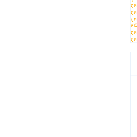
ดู
2567
ดูห
ดูห
หน
ดูห
ดูห