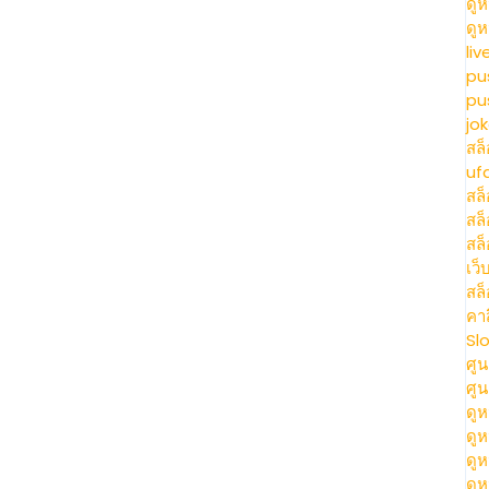
ดู
afe444.me
อัปเดต
ดูห
7
liv
PR
เกม
pu
567
pu
ใหม่
jo
สล
ล่าสุด
uf
สล
Top
สล
84
สล
เว
by
สล
คา
Thanh
Slo
ศู
cafe44
ศู
ดู
27
ดู
ดู
APR
ดูห