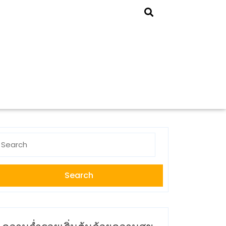
earch
r: