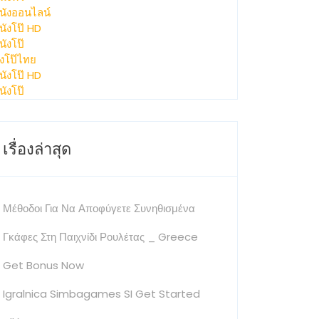
หนังออนไลน์
นังโป๊ HD
นังโป๊
ังโป๊ไทย
นังโป๊ HD
นังโป๊
เรื่องล่าสุด
Μέθοδοι Για Να Αποφύγετε Συνηθισμένα
Γκάφες Στη Παιχνίδι Ρουλέτας _ Greece
Get Bonus Now
Igralnica Simbagames SI Get Started