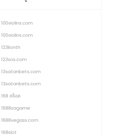
100violins.com
100violins.com
123lionth
123xos.com
13satanbets.com
13satanbets.com
168 สล็อต
1688sagame
1688vegasx.com
168slot