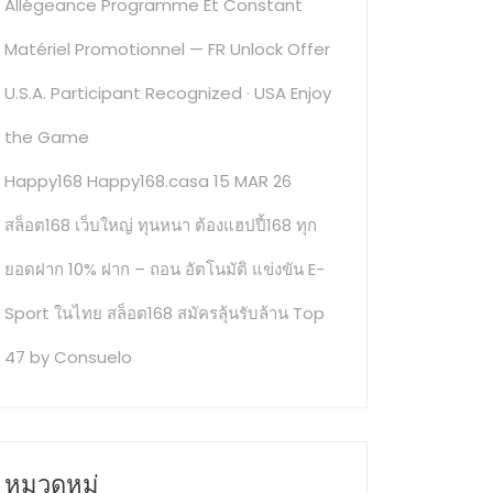
Allégeance Programme Et Constant
Matériel Promotionnel — FR Unlock Offer
U.S.A. Participant Recognized · USA Enjoy
the Game
Happy168 Happy168.casa 15 MAR 26
สล็อต168 เว็บใหญ่ ทุนหนา ต้องแฮปปี้168 ทุก
ยอดฝาก 10% ฝาก – ถอน อัตโนมัติ แข่งขัน E-
Sport ในไทย สล็อต168 สมัครลุ้นรับล้าน Top
47 by Consuelo
หมวดหมู่