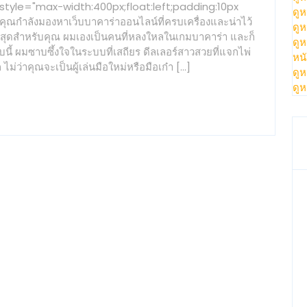
ระดับ
le="max-width:400px;float:left;padding:10px
by
ดู
ฟรี
ถอน
าคุณกำลังมองหาเว็บบาคาร่าออนไลน์ที่ครบเครื่องและน่าไว้
Reed
ดูห
รับ
โลก
ี่สุดสำหรับคุณ ผมเองเป็นคนที่หลงใหลในเกมบาคาร่า และก็
sexyauto168.site
ดูห
สิทธิ
ให้
นี้ ผมซาบซึ้งใจในระบบที่เสถียร ดีลเลอร์สาวสวยที่แจกไพ่
Baccarat
หน
พิเศษ
Top
่ว่าคุณจะเป็นผู้เล่นมือใหม่หรือมือเก๋า [...]
ฝาก-
ดูห
มากมาย
ยับ
ถอน
ดูห
Top
55
ได้
89
1
ไม่
by
by
จำกัด
Margart
พัน
เกม
jinda55.wiki
Reed
บา
บา
คา
sexyau
ร่า
คา
ี่
Baccar
ร่า
เหมาะ
ฝาก-
กับ
สล็อต
คน
ถอน
ไทย
เกม
บา
ได้
คา