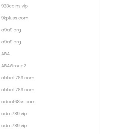
928coins.vip
9kpluss.com
a9a9.org
a9a9.org
ABA
ABAGroup2
abbet789.com
abbet789.com
aden168ss.com
adm789.vip
adm789.vip