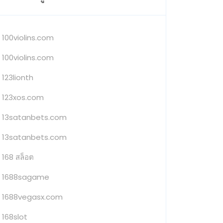
100violins.com
100violins.com
123lionth
wiki
123xos.com
13satanbets.com
13satanbets.com
ี
168 สล็อต
1688sagame
1688vegasx.com
ry
168slot