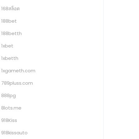
168สล็อต
188bet
188betth
1xbet
1xbetth
1xgameth.com
789pluss.com
888pg
8lots.me
918Kiss
918kissauto