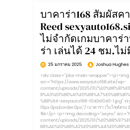
บาคาร่า168 สัมผัสค
Reed sexyauto168.s
ไม่จำกัดเกมบาคาร่
ร่า เล่นได้ 24 ชม.ไม่
1
25
25 มกราคม 2025
Joshua Hughes
มกราคม
<div class="pbs-main-wrapper"><p><img
2025
src="https://www.sexyauto168.site/wp-
content/uploads/2025/01/%E0%B8%81
8%A3%E0%B8%A1%E0%B8%A7%E0%B8%B1%
ส
%B8%94-sexyauto168-1040x1040-1.jpg" sty
10px 0px;border:0px;"/>บาคาร่า เว็บไซต์ตรง 
ชัด</p> <p><img decoding="async" src="
content/uploads/2025/01/%E0%B8%97
B8%AD%E0%B8%A2%E0%B8%AA%E0%B8%B