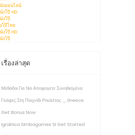
หนังออนไลน์
นังโป๊ HD
นังโป๊
ังโป๊ไทย
นังโป๊ HD
นังโป๊
เรื่องล่าสุด
to168.site
Μέθοδοι Για Να Αποφύγετε Συνηθισμένα
at
Γκάφες Στη Παιχνίδι Ρουλέτας _ Greece
Get Bonus Now
Igralnica Simbagames SI Get Started