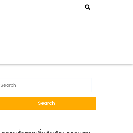
earch
r: