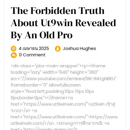
The Forbidden Truth
About Ut9win Revealed
The
By An Old Pro
Forbidden
4
The
4 เมษายน 2025
Joshua Hughes
เมษายน
Forbidden
0 Comment
Truth
2025
Truth
<div class="pbs-main-wrapper"><p><iframe
About
About
loading="lazy" width="640" height="360"
Ut9win
src="//www.youtube.com/embed/BR-8AtgNBEU"
Ut9win
Revealed
frameborder="0" allowfullscreen
By
style="float:left;padding:10px 10px 10px
Revealed
An
0px;border:0px;"></iframe><a
Old
By
href="https://www.ut9winwin.com/">ut9win เข้าสู่
Pro
ระบบ</a> <a
An
href="https://www.ut9winwin.com/">https://www.
ut9winwin.com/</a>. <strong>การศึกษากรณี: <a
href="http://medic.zkgmu.kz/?