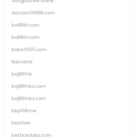
aungpao168.online
autoslot16888.com
ba88th.com
ba88th.com
babet555.com
Baccarat
baj88thb
baj88thbz.com
baj88thbz.com
bbp168.me
bestbet
betboxclubs.com