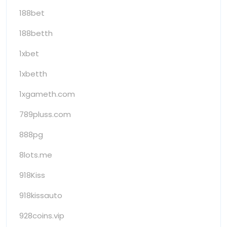
188bet
188betth
1xbet
1xbetth
1xgameth.com
789pluss.com
888pg
8lots.me
918Kiss
918kissauto
928coins.vip