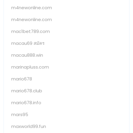
m4newonline.com
m4newonline.com
mac1bet789.com
macau69 สมัคร
macau888.win
marinapluss.com
mario678
mario678.club
mario678.info
mars95
maxworld99.fun