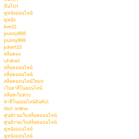
ปั่นโปร
ดูหนังออนไลน์
ดูหนัง
live22
pussy888
pussy888
joker123
สล็อตxo
ufabet
สล็อตออนไลน์
สล็อตออนไลน์
สล็อตออนไลน์ใหม่ๆ
เว็บคาสิโนออนไลน์
สล็อตเว็บตรง
คาสิโนออนไลน์อันดับ1
Slot online
ศูนย์รวมเว็บสล็อตออนไลน์
ศูนย์รวมเว็บสล็อตออนไลน์
ดูหนังออนไลน์
ดูหนังออนไลน์