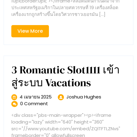
10px;border:0px;"></iframe>สล็อตมีต้นกำเนิดมาจาก
ประเทศสหรัฐอเมริกาในปลายศตวรรษที่ 19 เครื่องสล็อต
เครื่องแรกถูกสร้างขึ้นโดยวิศวกรชาวเยอรมัน [...]
View
View More
More
3 Romantic Slot1111 เข้า
3
สู่ระบบ Vacations
Romantic
4
3
4 เมษายน 2025
Joshua Hughes
เมษายน
Romantic
0 Comment
Slot1111
2025
Slot1111
<div class="pbs-main-wrapper"><p><iframe
เข้า
เข้า
loading="lazy" width="640" height="360"
สู่
src="//www.youtube.com/embed/ZQlTFTLZNvs"
สู่
ระบบ
frameborder="0" allowfullscreen
Vacations