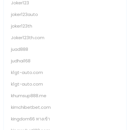
Joker123
joker123auto
joker123th
Joker123th.com
juad888
judhai168
k1gt-auto.com
k1gt-auto.com
khumsup888.me
kimchibetbet.com
kingdom66 ทางเข้า