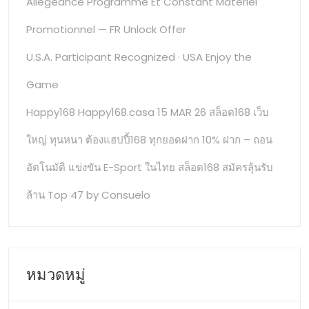
Allégeance Programme Et Constant Matériel
Promotionnel — FR Unlock Offer
U.S.A. Participant Recognized · USA Enjoy the
Game
Happy168 Happy168.casa 15 MAR 26 สล็อต168 เว็บ
ใหญ่ ทุนหนา ต้องแฮปปี้168 ทุกยอดฝาก 10% ฝาก – ถอน
อัตโนมัติ แข่งขัน E-Sport ในไทย สล็อต168 สมัครลุ้นรับ
ล้าน Top 47 by Consuelo
หมวดหมู่