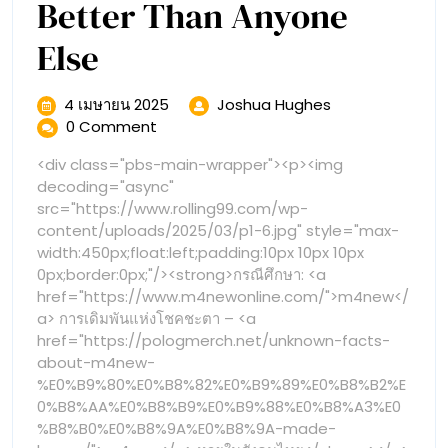
Better Than Anyone
How
Else
To
4
How
4 เมษายน 2025
Joshua Hughes
เมษายน
To
0 Comment
Teach
2025
Teach
<div class="pbs-main-wrapper"><p><img
M4new
M4new
decoding="async"
Better
src="https://www.rolling99.com/wp-
Better
Than
content/uploads/2025/03/p1-6.jpg" style="max-
Anyone
width:450px;float:left;padding:10px 10px 10px
Than
Else
0px;border:0px;"/><strong>กรณีศึกษา: <a
Anyone
href="https://www.m4newonline.com/">m4new</
a> การเดิมพันแห่งโชคชะตา – <a
Else
href="https://pologmerch.net/unknown-facts-
about-m4new-
%E0%B9%80%E0%B8%82%E0%B9%89%E0%B8%B2%E
0%B8%AA%E0%B8%B9%E0%B9%88%E0%B8%A3%E0
%B8%B0%E0%B8%9A%E0%B8%9A-made-