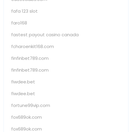
fafa 123 slot
faro168
fastest payout casino canada
fcharoenkit168.com
finfinbet789.com
finfinbet789.com
fiwdee.bet
fiwdee.bet
fortune99vip.com
fox689ok.com
fox689ok.com