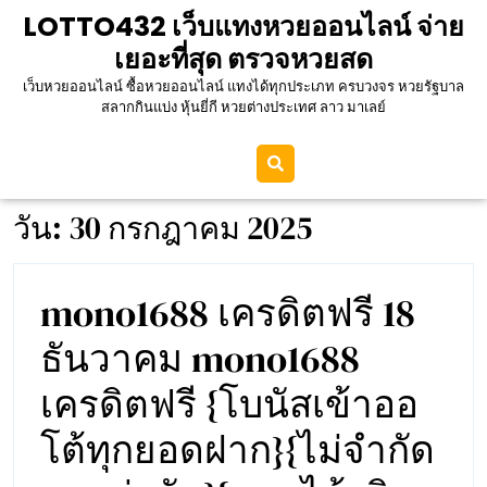
Skip
LOTTO432 เว็บแทงหวยออนไลน์ จ่าย
to
เยอะที่สุด ตรวจหวยสด
content
เว็บหวยออนไลน์ ซื้อหวยออนไลน์ แทงได้ทุกประเภท ครบวงจร หวยรัฐบาล
สลากกินแบ่ง หุ้นยี่กี หวยต่างประเทศ ลาว มาเลย์
วัน:
30 กรกฎาคม 2025
mono1688 เครดิตฟรี 18
ธันวาคม mono1688
เครดิตฟรี {โบนัสเข้าออ
โต้ทุกยอดฝาก}{ไม่จำกัด