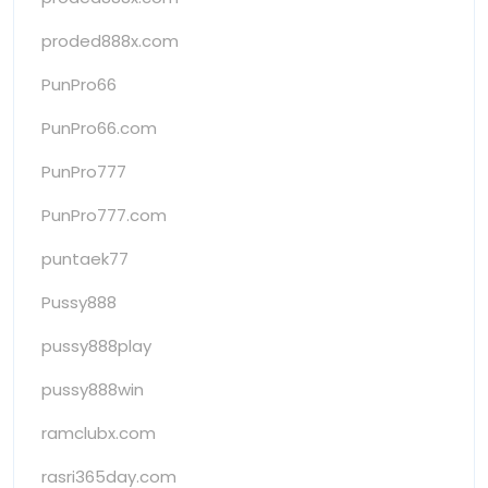
proded888x.com
PunPro66
PunPro66.com
PunPro777
PunPro777.com
puntaek77
Pussy888
pussy888play
pussy888win
ramclubx.com
rasri365day.com