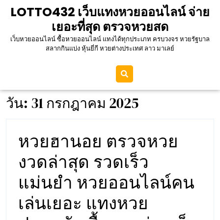
Skip
LOTTO432 เว็บแทงหวยออนไลน์ จ่าย
to
เยอะที่สุด ตรวจหวยสด
content
เว็บหวยออนไลน์ ซื้อหวยออนไลน์ แทงได้ทุกประเภท ครบวงจร หวยรัฐบาล
สลากกินแบ่ง หุ้นยี่กี หวยต่างประเทศ ลาว มาเลย์
วัน:
31 กรกฎาคม 2025
หวยฮานอย ตรวจหวย
งวดล่าสุด รวดเร็ว
แม่นยำ หวยออนไลน์คน
เล่นเยอะ แทงหวย