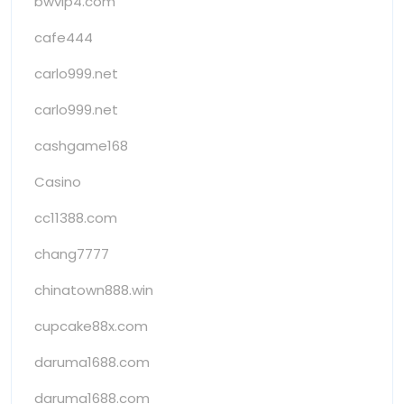
bwvip4.com
cafe444
carlo999.net
carlo999.net
cashgame168
Casino
cc11388.com
chang7777
chinatown888.win
cupcake88x.com
daruma1688.com
daruma1688.com