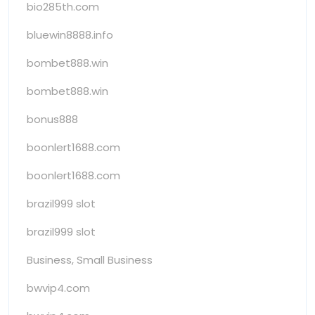
bio285th.com
bluewin8888.info
bombet888.win
bombet888.win
bonus888
boonlert1688.com
boonlert1688.com
brazil999 slot
brazil999 slot
Business, Small Business
bwvip4.com