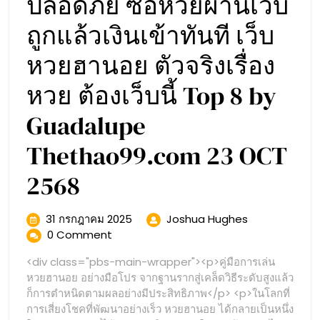
ปลอดภัย ซื้อหวยผ่านเว็บ
ถูกแล้วเงินเข้าทันที เว็บ
หวยฮานอย ตัวจริงเรื่อง
หวย ต้องเว็บนี้ Top 8 by
Guadalupe
Thethao99.com 23 OCT
หวย
2568
ฮานอย
31
หวย
31 กรกฎาคม 2025
Joshua Hughes
กรกฎาคม
ฮานอย
0 Comment
ตรวจ
2025
ตรวจ
<div class="pbs-main-wrapper"><p>คู่มือการเล่น
หวย
หวย
หวยฮานอย อย่างมือโปร จากฐานรากสู่เคล็ดวิธีระดับสูงแล้ว
งวด
ก็การตำหนิดตามผลอย่างมีประสิทธิภาพ</p> <p>ในโลกที่
งวด
ล่าสุด
การเสี่ยงโชคที่พัฒนาอย่างเร็ว หวยฮานอย ได้กลายเป็นหนึ่ง
รวดเร็ว