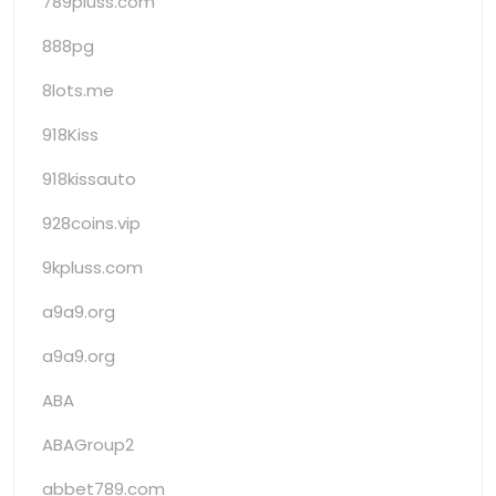
789pluss.com
888pg
8lots.me
918Kiss
918kissauto
928coins.vip
9kpluss.com
a9a9.org
a9a9.org
ABA
ABAGroup2
abbet789.com