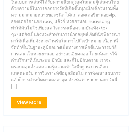
ในแบบการเล่นที่ได้รับความนิยมสูงสุดในกลุ่มผู้เล่นคนไทย
ล่าสุด
แม่นยำ
ด้วยความถี่ในการออกรางวัลที่เกิดขึ้นทุกเมื่อเชื่อวันรวมทั้ง
หวย
รวดเร็ว
ความมากมายหลายของชนิด ได้แก่ ลอตเตอรี่ฮานอยvip,
ออนไลน์
ลอตเตอรี่ฮานอย ruay, แล้วก็ หวยฮานอย huaysong
คน
แม่นยำ
ทำให้มันไม่ใช่เพียงแค่กิจกรรมเพื่อความบันเทิง</p>
เล่น
<p>แต่ยังเป็นจังหวะสำหรับการนำกลยุทธ์เชิงพินิจพิจารณา
เยอะ
หวย
มาใช้เพื่อเพิ่มจังหวะสำหรับในการไปถึงเป้าหมาย เนื้อหานี้
แทง
จัดทำขึ้นในฐานะคู่มืออย่างเป็นทางการเพื่อชี้แนะกรรมวิธี
หวย
ออนไลน์
การเล่น เว็บหวยฮานอย อย่างละเอียดลออ โดยเน้นการให้
ปลอดภัย
คำปรึกษาที่เป็นระบบ มีวินัย และก็ไม่มีอันตราย เราจะ
ซื้อ
คน
ครอบคลุมตั้งแต่ความรู้ความเข้าใจพื้นฐาน การเลือก
หวย
แพลตฟอร์ม การวิเคราะห์ข้อมูลย้อนไป การพัฒนาแผนการ
ผ่าน
เล่น
แล้วก็การตำหนิดตามผลล่าสุด ดังเช่นว่า หวยฮานอย วันนี้
เว็บ
[...]
ถูก
เยอะ
แล้ว
เงิน
แทง
View
View More
เข้า
More
หวย
ทันที
เว็บ
ปลอดภัย
หวย