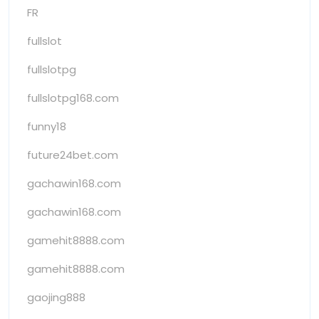
FR
fullslot
fullslotpg
fullslotpg168.com
funny18
future24bet.com
gachawin168.com
gachawin168.com
gamehit8888.com
gamehit8888.com
gaojing888