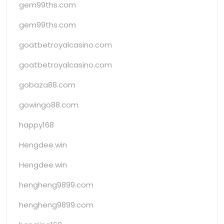
gem99ths.com
gem99ths.com
goatbetroyalcasino.com
goatbetroyalcasino.com
gobaza88.com
gowingo88.com
happy168
Hengdee.win
Hengdee.win
hengheng9899.com
hengheng9899.com