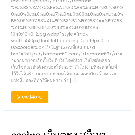
content/uploads/2024/02/temmax-
หนัก
pgslot
%E0%B8%8A%E0%B8%A7%E0%B8%99%E0%B9%80%E
{เว
เล่น
0%B8%9E%E0%B8%B7%E0%B9%88%E0%B8%AD%E0%
สล็อต
temmax69.c
ตร
B8%99%E0%B8%A1%E0%B8%B2%E0%B8%AA%E0%B8
ลื่น
%A1%E0%B8%B1%E0%B8%84%E0%B8%A3-
ไม่มี
pgslot
จา
1040x1040-2.jpg.webp" style="max-
ขั้น
width:440px;float:left;padding:10px 10px 10px
ต่ำ
เว็บไซต์
ต่า
0px;border:0px;"/>ในฐานะคนที่เล่นเกม<a
ถอน
href="https://temmax69.com/">temmax69</a>ม
ได้
แจก
ปร
ามากมาย พบอีกทั้งเว็บดี เว็บไซต์ห่วย เว็บไซต์หลอก
จริง
เว็บไซต์เอเย่นต์ ผมบอกได้เลยว่า มันไม่ง่ายที่จะหาเว็บที่
หนัก
23
{จ่
ไว้ใจได้จริง จนตราบเท่าผมได้ทดลองเล่นกับ สล็อต เว็บ
ส.ค.
แห่งนี้แหละที่ทำให้ผมทราบว่า [...]
เล่น
68
จริ
casino
สล็อต
online
View
ไม่ม
View More
More
ลื่น
หนี
ไม่มี
{มั