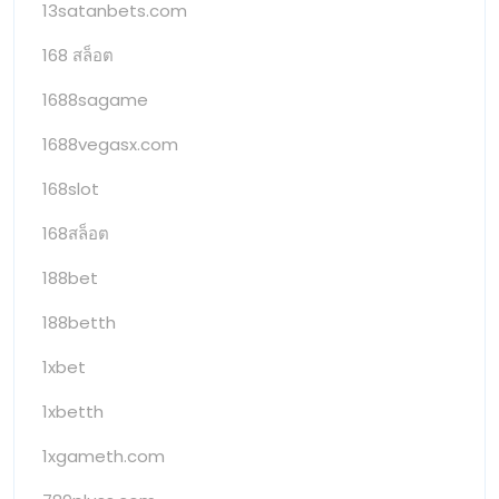
13satanbets.com
168 สล็อต
1688sagame
1688vegasx.com
168slot
168สล็อต
188bet
188betth
1xbet
1xbetth
1xgameth.com