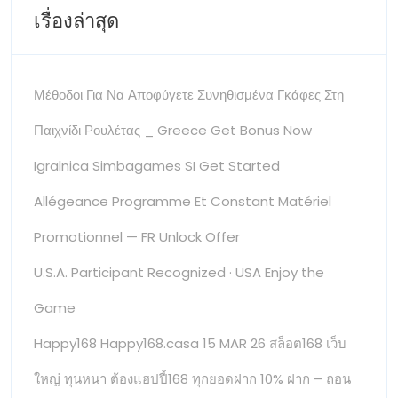
เรื่องล่าสุด
Μέθοδοι Για Να Αποφύγετε Συνηθισμένα Γκάφες Στη
Παιχνίδι Ρουλέτας _ Greece Get Bonus Now
Igralnica Simbagames SI Get Started
Allégeance Programme Et Constant Matériel
Promotionnel — FR Unlock Offer
U.S.A. Participant Recognized · USA Enjoy the
Game
Happy168 Happy168.casa 15 MAR 26 สล็อต168 เว็บ
ใหญ่ ทุนหนา ต้องแฮปปี้168 ทุกยอดฝาก 10% ฝาก – ถอน