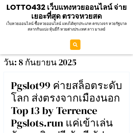
Skip
LOTTO432 เว็บแทงหวยออนไลน์ จ่าย
to
เยอะที่สุด ตรวจหวยสด
content
เว็บหวยออนไลน์ ซื้อหวยออนไลน์ แทงได้ทุกประเภท ครบวงจร หวยรัฐบาล
สลากกินแบ่ง หุ้นยี่กี หวยต่างประเทศ ลาว มาเลย์
วัน:
8 กันยายน 2025
Pgslot99 ค่ายสล็อตระดับ
โลก ส่งตรงจากเมืองนอก
Top 13 by Terrence
Pgslots.run แค่เข้าเล่น