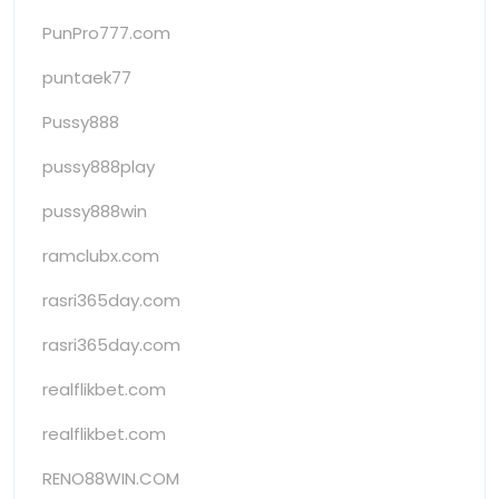
PunPro777.com
puntaek77
Pussy888
pussy888play
pussy888win
ramclubx.com
rasri365day.com
rasri365day.com
realflikbet.com
realflikbet.com
RENO88WIN.COM