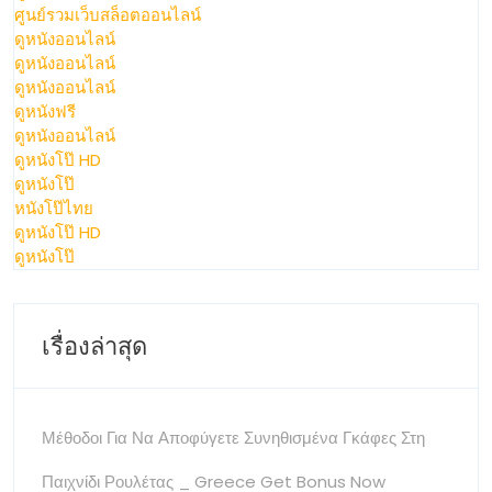
ฟรี
ศูนย์รวมเว็บสล็อตออนไลน์
ดูหนังออนไลน์
300
ดูหนังออนไลน์
ดูหนังออนไลน์
22
ดูหนังฟรี
ดูหนังออนไลน์
November
ดูหนังโป๊ HD
ดูหนังโป๊
25
หนังโป๊ไทย
ดูหนังโป๊ HD
ดูหนังโป๊
เรื่องล่าสุด
Μέθοδοι Για Να Αποφύγετε Συνηθισμένα Γκάφες Στη
Παιχνίδι Ρουλέτας _ Greece Get Bonus Now