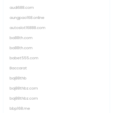
audi688.com
aungpao168.online
autoslot16888.com
ba88th.com
ba88th.com
babet555.com
Baccarat
baj88thb
baj88thbz.com
baj88thbz.com
bbp168.me