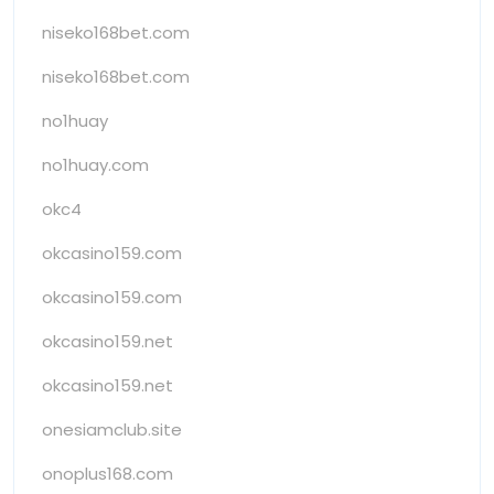
niseko168bet.com
niseko168bet.com
no1huay
no1huay.com
okc4
okcasino159.com
okcasino159.com
okcasino159.net
okcasino159.net
onesiamclub.site
onoplus168.com