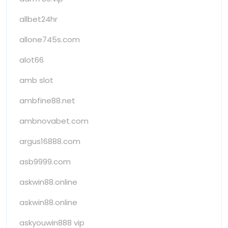
allbet24hr
allone745s.com
alot66
amb slot
ambfine88.net
ambnovabet.com
argus16888.com
asb9999.com
askwin88.online
askwin88.online
askyouwin888 vip