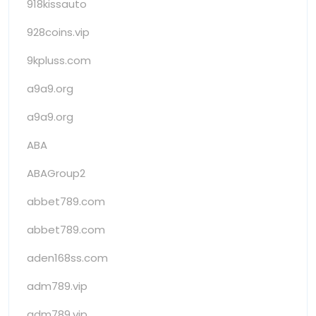
918kissauto
928coins.vip
9kpluss.com
a9a9.org
a9a9.org
ABA
ABAGroup2
abbet789.com
abbet789.com
aden168ss.com
adm789.vip
adm789.vip