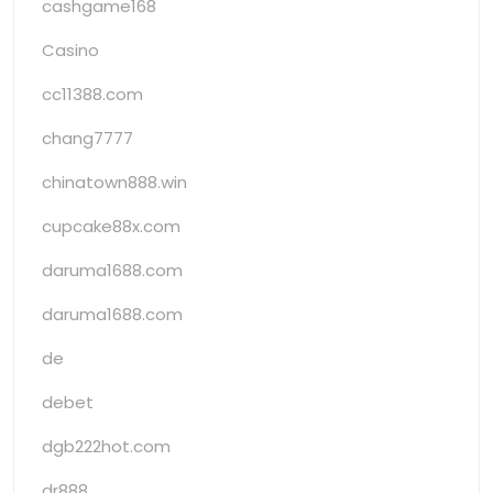
cashgame168
Casino
cc11388.com
chang7777
chinatown888.win
cupcake88x.com
daruma1688.com
daruma1688.com
de
debet
dgb222hot.com
dr888