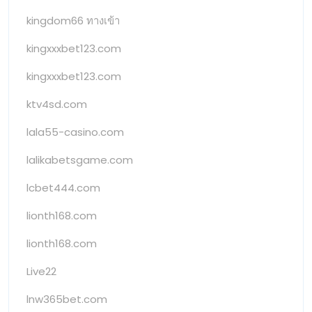
kingdom66 ทางเข้า
kingxxxbet123.com
kingxxxbet123.com
ktv4sd.com
lala55-casino.com
lalikabetsgame.com
lcbet444.com
lionth168.com
lionth168.com
Live22
lnw365bet.com