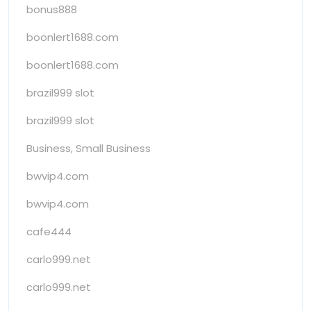
bonus888
boonlert1688.com
boonlert1688.com
brazil999 slot
brazil999 slot
Business, Small Business
bwvip4.com
bwvip4.com
cafe444
carlo999.net
carlo999.net