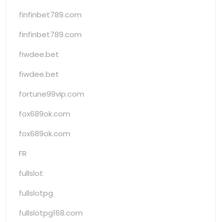
finfinbet789.com
finfinbet789.com
fiwdee.bet
fiwdee.bet
fortune99vip.com
fox689ok.com
fox689ok.com
FR
fullslot
fullslotpg
fullslotpg168.com