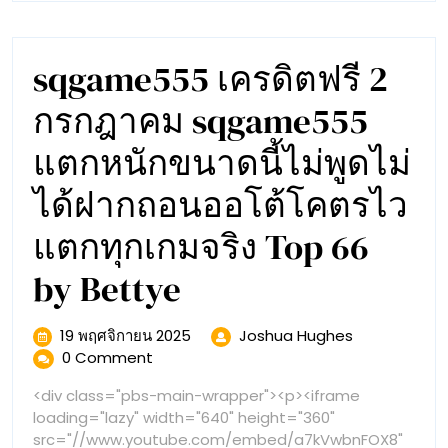
ดี
41
by
เสถียร
Nicolas
sqgame555 เครดิตฟรี 2
สุด
กรกฎาคม sqgame555
กำไร
แตกหนักขนาดนี้ไม่พูดไม่
เข้า
ได้ฝากถอนออโต้โคตรไว
รัว
แตกทุกเกมจริง Top 66
ทุก
sqgame555
by Bettye
วัน
เครดิต
19
sqgame555
19 พฤศจิกายน 2025
Joshua Hughes
Top
พฤศจิกายน
เครดิต
0 Comment
ฟรี
2025
ฟรี
41
<div class="pbs-main-wrapper"><p><iframe
2
2
loading="lazy" width="640" height="360"
by
กรกฎาคม
src="//www.youtube.com/embed/a7kVwbnFOX8"
sqgame555