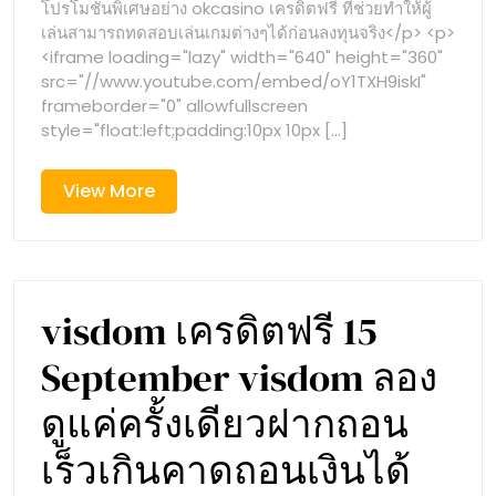
ทำให้
โปรโมชั่นพิเศษอย่าง okcasino เครดิตฟรี ที่ช่วยทำให้ผู้
ต้อง
by
เล่นสามารถทดสอบเล่นเกมต่างๆได้ก่อนลงทุนจริง</p> <p>
รอ
สนุก
<iframe loading="lazy" width="640" height="360"
แจ็ค
Bettye
src="//www.youtube.com/embed/oY1TXH9iskI"
พอต
ต่อ
frameborder="0" allowfullscreen
ใหญ่
style="float:left;padding:10px 10px [...]
เล่น
เนื่อง
แล้ว
ไม่
View
ไม่
View More
เสีย
More
เวลา
ต้อง
เปล่า
รอ
Top
78
visdom เครดิตฟรี 15
แจ็ค
by
Roma
September visdom ลอง
พอต
ดูแค่ครั้งเดียวฝากถอน
ใหญ่
เร็วเกินคาดถอนเงินได้
เล่น