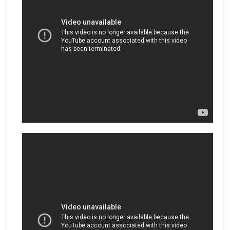
กำไร
เข้า
แน่น
ทุก
ตา
Top
31
by
Bridget