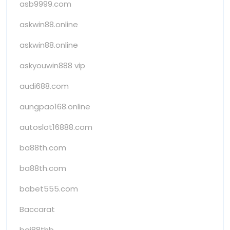
asb9999.com
askwin88.online
askwin88.online
askyouwin888 vip
audi688.com
aungpao168.online
autoslot16888.com
ba88th.com
ba88th.com
babet555.com
Baccarat
baj88thb