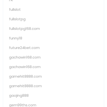
fullslot
fullslotpg
fullslotpg168.com
funny18
future24bet.com
gachawin168.com
gachawin168.com
gamehit8888.com
gamehit8888.com
gaojing888
gem99ths.com