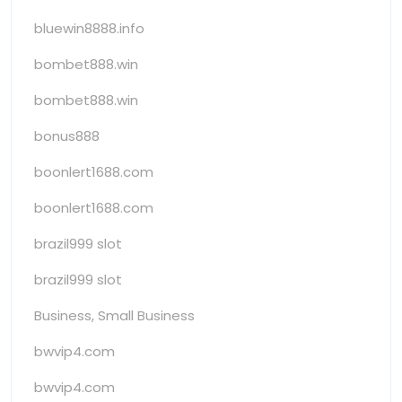
bluewin8888.info
bombet888.win
bombet888.win
bonus888
boonlert1688.com
boonlert1688.com
brazil999 slot
brazil999 slot
Business, Small Business
bwvip4.com
bwvip4.com