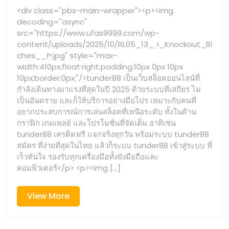
2025
ฟรี
<div class="pbs-main-wrapper"><p><img
23
23
decoding="async"
พฤศจิกายน
src="https://www.ufas9999.com/wp-
พฤศจิก
tunder88
content/uploads/2025/10/RL05_13_͵ᵡ_Knockout_Ri
ฝึก
ches__Ի.jpg" style="max-
tunder8
ก่อน
width:410px;float:right;padding:10px 0px 10px
เติม
ฝึก
10px;border:0px;"/>tunder88 เป็นเว็บสล็อตออนไลน์ที่
จริง
กำลังเดินทางมาแรงที่สุดในปี 2025 ด้วยระบบที่เสถียร ไม่
ได้
ก่อน
เป็นอันตราย และก็ให้บริการอย่างมือโปร เหมาะกับคนที่
เลย
อยากประสบการณ์การเล่นสล็อตที่เหนือระดับ ทั้งในด้าน
ทุก
เติม
กราฟิก เกมเพลย์ และโปรโมชั่นที่จัดเต็ม อาทิเช่น
เกม
tunder88 เครดิตฟรี แจกจริงทุกวัน พร้อมระบบ tunder88
มี
จริง
สมัคร ที่ง่ายที่สุดในไทย แล้วก็ระบบ tunder88 เข้าสู่ระบบ ที่
เครดิต
เร็วทันใจ รองรับทุกเครื่องมือทั้งยังมือถือและ
ฟรี
ได้
คอมพิวเตอร์</p> <p><img [...]
จ่าย
จริง
เลย
เต็ม
View
View More
ยอด
ทุก
More
Top
51