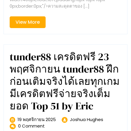
by
0px;border:0px;"/>ความสะดุดตาของ [...]
Kimberly
ตลอด
วัน
View
View More
More
ถอน
เงิน
tunder88 เครดิตฟรี 23
ไว
พฤศจิกายน tunder88 ฝึก
สุด
ก่อนเติมจริงได้เลยทุกเกม
Top
มีเครดิตฟรีจ่ายจริงเต็ม
86
tunder8
ยอด Top 51 by Eric
by
เครดิต
Kimberly
19
tunder88
19 พฤศจิกายน 2025
Joshua Hughes
พฤศจิกายน
เครดิต
0 Comment
ฟรี