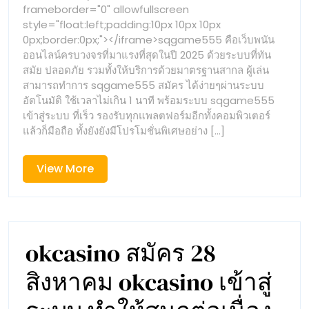
กรกฎาคม
frameborder="0" allowfullscreen
Nicola
แตก
style="float:left;padding:10px 10px 10px
sqgame555
หนัก
0px;border:0px;"></iframe>sqgame555 คือเว็บพนัน
ขนาด
แตก
ออนไลน์ครบวงจรที่มาแรงที่สุดในปี 2025 ด้วยระบบที่ทัน
นี้
สมัย ปลอดภัย รวมทั้งให้บริการด้วยมาตรฐานสากล ผู้เล่น
ไม่
หนัก
สามารถทำการ sqgame555 สมัคร ได้ง่ายๆผ่านระบบ
พูด
อัตโนมัติ ใช้เวลาไม่เกิน 1 นาที พร้อมระบบ sqgame555
ไม่
ขนาด
เข้าสู่ระบบ ที่เร็ว รองรับทุกแพลตฟอร์มอีกทั้งคอมพิวเตอร์
ได้
แล้วก็มือถือ ทั้งยังยังมีโปรโมชั่นพิเศษอย่าง [...]
ฝาก
นี้
ถอน
ออ
View
View More
ไม่
โต้
More
โคตร
พูด
ไว
แตก
ไม่
ทุก
okcasino สมัคร 28
เกม
ได้
จริง
สิงหาคม okcasino เข้าสู่
ฝาก
Top
66